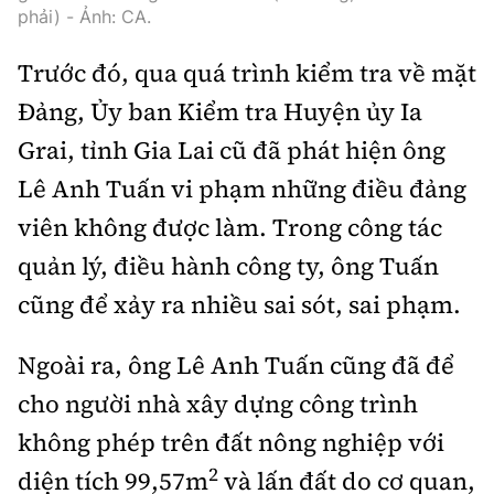
Tổng biên tập:
Nguyễn Thị Hồng Nga
phải) - Ảnh: CA.
Phó Tổng biên tập:
Nguyễn Sơn Tùng,
Trước đó, qua quá trình kiểm tra về mặt
Nguyễn Đức Thắng, La Đức Hùng
Đảng, Ủy ban Kiểm tra Huyện ủy Ia
Hotline:
Quảng cáo và Phát hành:
Grai, tỉnh Gia Lai cũ đã phát hiện ông
0901 514 799
0915 057 282
Lê Anh Tuấn vi phạm những điều đảng
Email:
bandoc@baoxaydung.vn
Cấm sao chép dưới mọi hình thức nếu không có sự
viên không được làm. Trong công tác
chấp thuận bằng văn bản.
quản lý, điều hành công ty, ông Tuấn
cũng để xảy ra nhiều sai sót, sai phạm.
Ngoài ra, ông Lê Anh Tuấn cũng đã để
cho người nhà xây dựng công trình
Thông tin tòa
soạn
không phép trên đất nông nghiệp với
2
diện tích 99,57m
và lấn đất do cơ quan,