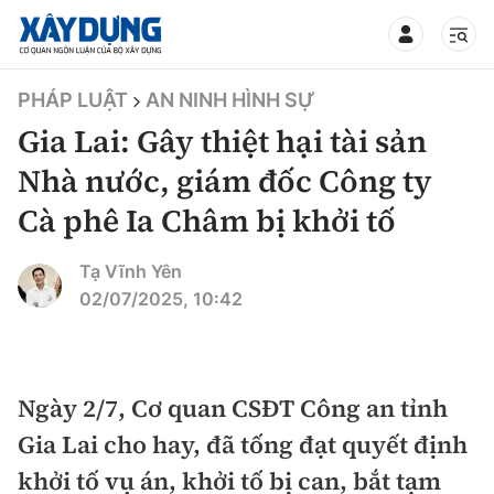
TIN BỘ XÂY DỰNG
PHÁP LUẬT
AN NINH HÌNH SỰ
Gia Lai: Gây thiệt hại tài sản
Nhà nước, giám đốc Công ty
Cà phê Ia Châm bị khởi tố
CHUYÊN MỤC
Tạ Vĩnh Yên
Mới nhất
02/07/2025, 10:42
Thời sự
Chính trị
Ngày 2/7, Cơ quan CSĐT Công an tỉnh
Xây dựng
Gia Lai cho hay, đã tống đạt quyết định
Xã hội
Chỉ đạo điều hành
khởi tố vụ án, khởi tố bị can, bắt tạm
Giao thông