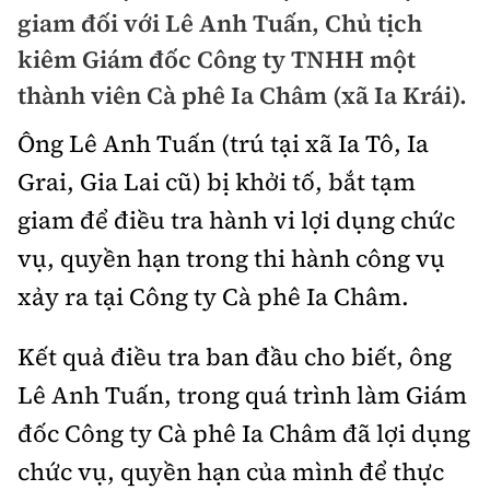
Chuyện dọc đường
giam đối với Lê Anh Tuấn, Chủ tịch
Quy hoạch kiến trúc
Quản lý
Kinh tế
kiêm Giám đốc Công ty TNHH một
Cải chính
Vật liệu xây dựng
thành viên Cà phê Ia Châm (xã Ia Krái).
Đường bộ
Thị trường
Pháp luật
Giám định chất lượng
Ông Lê Anh Tuấn (trú tại xã Ia Tô, Ia
Hàng không
Tài chính
Thanh tra
Grai, Gia Lai cũ) bị khởi tố, bắt tạm
An toàn giao thông
Quản lý đô thị
Đường sắt
Chứng khoán
giam để điều tra hành vi lợi dụng chức
An ninh hình sự
Giao thông 24h
Chất lượng sống
vụ, quyền hạn trong thi hành công vụ
Đăng kiểm
Bảo hiểm
Điều tra
ATGT địa phương
xảy ra tại Công ty Cà phê Ia Châm.
Giáo dục
Văn hóa - Giải Trí
Đường sắt tốc độ cao
Doanh nghiệp
Pháp đình
Văn hóa giao thông
Y tế
Kết quả điều tra ban đầu cho biết, ông
Văn hóa
Đường thủy
Thể thao
Hỏi - Đáp
Lê Anh Tuấn, trong quá trình làm Giám
Lái xe an toàn
Đời sống
Showbiz
Hàng hải
Bóng đá
đốc Công ty Cà phê Ia Châm đã lợi dụng
Công nghệ
Chung tay vì ATGT
Lao động - Công đoàn
chức vụ, quyền hạn của mình để thực
Điện ảnh
Đường sắt đô thị
Bình luận
Công nghệ mới