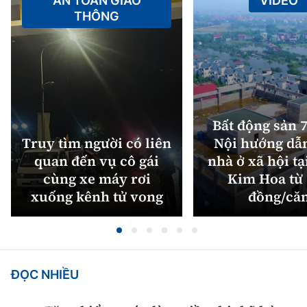
AN TOÀN GIAO
VIDEO
THÔNG
Bất động sản 7
Truy tìm người có liên
Nội hướng dẫ
quan đến vụ cô gái
nhà ở xã hội tạ
cùng xe máy rơi
Kim Hoa từ 
xuống kênh tử vong
đồng/că
ĐỌC NHIỀU