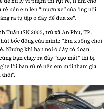
 để xử lý vi phạm thì rụt rè, lí nhí cho
rủ rê nên em lén “mượn xe” của ông nội
àng ra tụ tập ở đây để đua xe".
h Tuấn (SN 2005, trú xã An Phú, TP.
 phút bốc đồng của mình: “Em xuống chơi
hê. Nhưng khi bạn nói ở đây có đoạn
ùng bạn chạy ra đây “dạo mát” thì bị
 nghe lời bạn rủ rê nên em mới tham gia
 thôi".