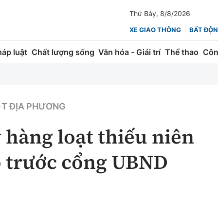
Thứ Bảy, 8/8/2026
XE GIAO THÔNG
BẤT ĐỘN
háp luật
Chất lượng sống
Văn hóa - Giải trí
Thể thao
Côn
Giao thông
Kinh tế
ành
Quản lý
Thị trường
T ĐỊA PHƯƠNG
 trúc
Đường bộ
Tài chính
ý hàng loạt thiếu niên
ng
Hàng không
Chứng khoán
pô trước cổng UBND
 lượng
Đường sắt
Bảo hiểm
Đường sắt tốc độ cao
Doanh nghiệp
Đăng kiểm
xem thêm