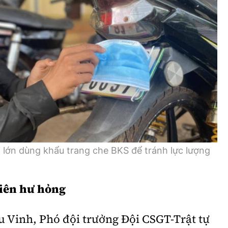
 lớn dùng khẩu trang che BKS để tránh lực lượng
niên hư hỏng
u Vinh, Phó đội trưởng Đội CSGT-Trật tự