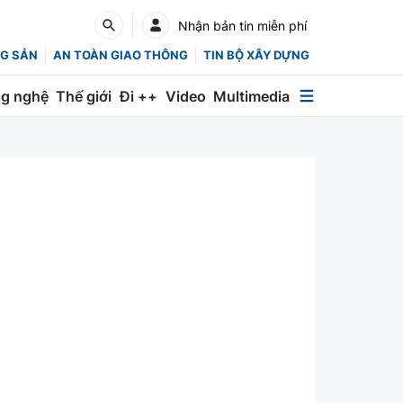
Nhận bản tin miễn phí
G SẢN
AN TOÀN GIAO THÔNG
TIN BỘ XÂY DỰNG
g nghệ
Thế giới
Đi ++
Video
Multimedia
Multimedia
Special
Emagazine
Photo
Infographic
English
Các chuyên trang