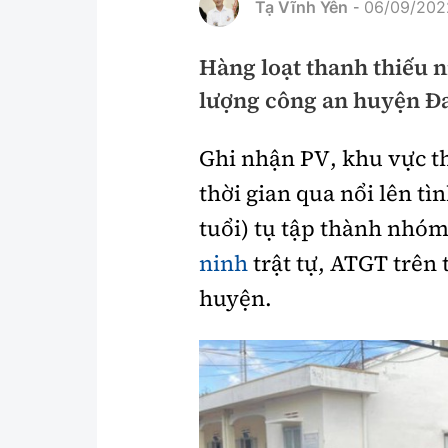
Tạ Vĩnh Yên
06/09/2022
-
Pháp luật
An toàn giao t
Hàng loạt thanh thiếu n
Thanh tra
Giao thông 24
lượng công an huyện Đak
An ninh hình sự
ATGT địa phươ
Điều tra
Ghi nhận PV, khu vực th
Văn hóa giao t
thời gian qua nổi lên tì
Pháp đình
Lái xe an toàn
tuổi) tụ tập thành nhóm
Hỏi - Đáp
Chung tay vì A
ninh
trật tự, ATGT trên
Gương sáng gi
huyện.
xem thêm
Chất lượng sống
Văn hóa - Giải T
Giáo dục
Văn hóa