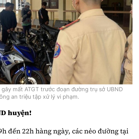
Bình luận
Sản phẩm mới
Hậu trường sao
AI
360 độ thể thao
Tư vấn
Video
Thời sự
Khám phá
Camera giao thông
ô gây mất ATGT trước đoạn đường trụ sở UBND
ng an triệu tập xử lý vi phạm.
Câu chuyện giao thông
BND huyện!
Lăng kính xây dựng
Giải trí - Thể thao
9h đến 22h hàng ngày, các nẻo đường tại