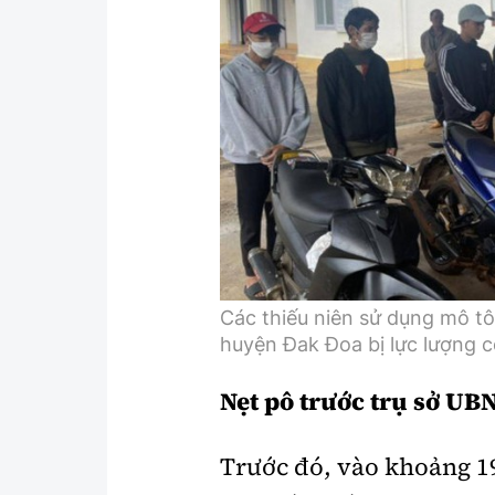
Y tế
Showbiz
Đời sống
Điện ảnh
Lao động - Công đoàn
Âm nhạc
Thế giới
Đi ++
Thời sự Quốc tế
Du lịch
Hồ sơ tài liệu
Khám phá
Thế giới giao thông
Lối sống
Các thiếu niên sử dụng mô t
huyện Đak Đoa bị lực lượng cô
Thế giới xây dựng
Ẩm thực
Nẹt pô trước trụ sở U
Trước đó, vào khoảng 1