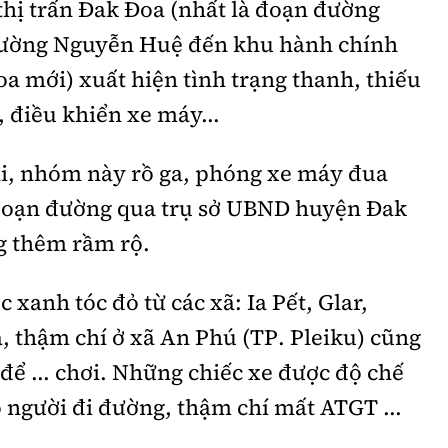
thị trấn Đak Đoa (nhất là đoạn đường
đường Nguyễn Huệ đến khu hành chính
 mới) xuất hiện tình trạng thanh, thiếu
 điều khiển xe máy...
ai, nhóm này rồ ga, phóng xe máy đua
 đoạn đường qua trụ sở UBND huyện Đak
g thêm rầm rộ.
 xanh tóc đỏ từ các xã: Ia Pết, Glar,
, thậm chí ở xã An Phú (TP. Pleiku) cũng
ể ... chơi. Những chiếc xe được độ chế
 người đi đường, thậm chí mất ATGT ...