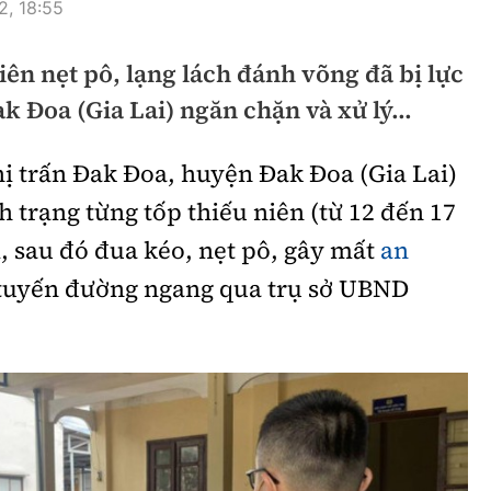
, 18:55
hông
Đường thủy
iên nẹt pô, lạng lách đánh võng đã bị lực
h
Hàng hải
 Đoa (Gia Lai) ngăn chặn và xử lý...
ng
Đường sắt đô thị
ị trấn Đak Đoa, huyện Đak Đoa (Gia Lai)
hông
Nhà thầu
nh trạng từng tốp thiếu niên (từ 12 đến 17
Mời thầu - Đấu thầu
, sau đó đua kéo, nẹt pô, gây mất
an
TGT
Thi viết về Ngành
 tuyến đường ngang qua trụ sở UBND
ao thông
rí
Thể thao
Công nghệ
Bóng đá
Công nghệ mới