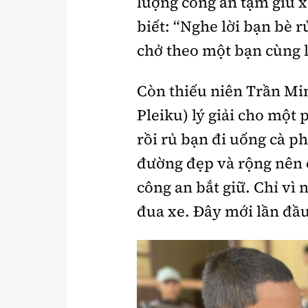
lượng công an tạm giữ xe
biết: “Nghe lời bạn bè 
chở theo một bạn cùng l
Còn thiếu niên Trần Min
Pleiku) lý giải cho một
rồi rủ bạn đi uống cà p
đường đẹp và rộng nên c
công an bắt giữ. Chỉ vì
đua xe. Đây mới lần đầu