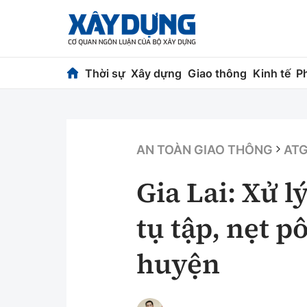
Thời sự
Xây dựng
Giao thông
Kinh tế
P
Thời sự
Xây dựng
Chính trị
Chỉ đạo điều h
AN TOÀN GIAO THÔNG
ATG
Xã hội
Quy hoạch kiến
Gia Lai: Xử l
Chuyện dọc đường
Vật liệu xây dự
tụ tập, nẹt 
Cải chính
Giám định chất
huyện
Quản lý đô thị