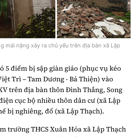
Bình luận
Sản phẩm mới
Hậu trường sao
AI
360 độ thể thao
Tư vấn
Video
ng mái nặng xảy ra chủ yếu trên địa bàn xã Lập
Thời sự
có 5 điểm bị sập giàn giáo (phục vụ kéo
Khám phá
iệt Trì – Tam Dương - Bá Thiện) vào
Camera giao thông
KV trên địa bàn thôn Đình Thắng, Song
Câu chuyện giao thông
điện cục bộ nhiều thôn dân cư (xã Lập
hế bị nghiêng, đổ (xã Lập Thạch).
Lăng kính xây dựng
Giải trí - Thể thao
điểm trường THCS Xuân Hóa xã Lập Thạch