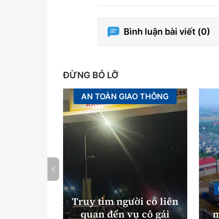
Bình luận bài viết (
0
)
ĐỪNG BỎ LỠ
AN TOÀN GIAO THÔNG
Truy tìm người có liên
quan đến vụ cô gái
m