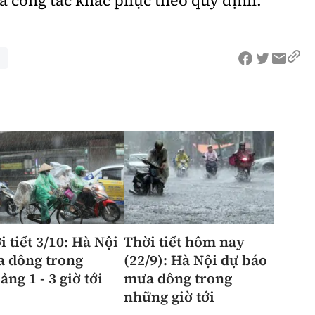
và công tác khắc phục theo quy định.
i tiết 3/10: Hà Nội
Thời tiết hôm nay
 dông trong
(22/9): Hà Nội dự báo
ảng 1 - 3 giờ tới
mưa dông trong
những giờ tới