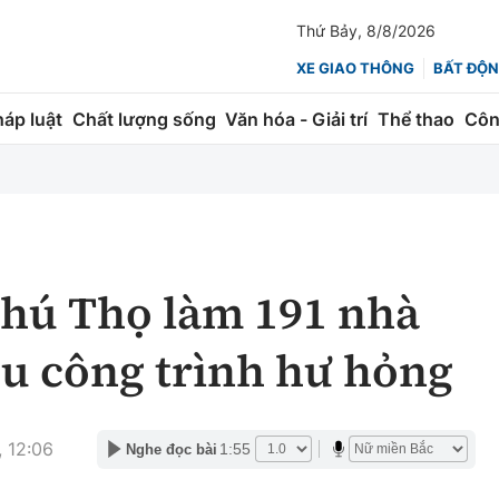
Thứ Bảy, 8/8/2026
XE GIAO THÔNG
BẤT ĐỘN
háp luật
Chất lượng sống
Văn hóa - Giải trí
Thể thao
Côn
Giao thông
Kinh tế
ành
Quản lý
Thị trường
 trúc
Đường bộ
Tài chính
Phú Thọ làm 191 nhà
ng
Hàng không
Chứng khoán
ều công trình hư hỏng
 lượng
Đường sắt
Bảo hiểm
Đường sắt tốc độ cao
Doanh nghiệp
 12:06
1:55
Nghe đọc bài
Đăng kiểm
xem thêm