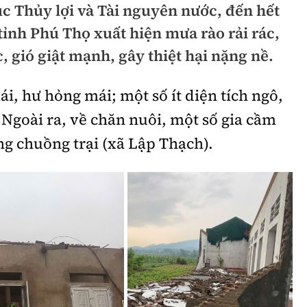
ục Thủy lợi và Tài nguyên nước, đến hết
hông
Đường thủy
 tỉnh Phú Thọ xuất hiện mưa rào rải rác,
h
Hàng hải
, gió giật mạnh, gây thiệt hại nặng nề.
ng
Đường sắt đô thị
ái, hư hỏng mái; một số ít diện tích ngô,
hông
Nhà thầu
Ngoài ra, về chăn nuôi, một số gia cầm
Mời thầu - Đấu thầu
ỏng chuồng trại (xã Lập Thạch).
TGT
Thi viết về Ngành
ao thông
rí
Thể thao
Công nghệ
Bóng đá
Công nghệ mới