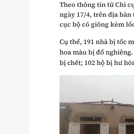
Theo thông tin từ Chi c
Pháp luật
An toàn giao t
ngày 17/4, trên địa bàn
Thanh tra
Giao thông 24
cục bộ có giông kèm lốc
An ninh hình sự
ATGT địa phươ
Cụ thể, 191 nhà bị tốc m
Điều tra
Văn hóa giao t
hoa màu bị đổ nghiêng. 
Pháp đình
Lái xe an toàn
bị chết; 102 hộ bị hư h
Hỏi - Đáp
Chung tay vì A
Gương sáng gi
xem thêm
Chất lượng sống
Văn hóa - Giải T
Giáo dục
Văn hóa