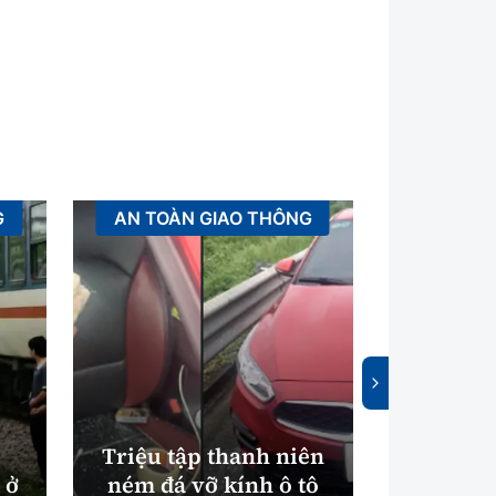
G
AN TOÀN GIAO THÔNG
XÂ
Triệu tập thanh niên
 ở
ném đá vỡ kính ô tô
Luật Cấp