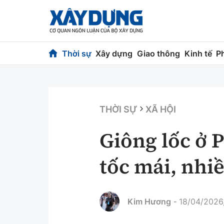
Thời sự
Xây dựng
Giao thông
Kinh tế
P
Thời sự
Xây dựng
Chính trị
Chỉ đạo điều h
THỜI SỰ
XÃ HỘI
Xã hội
Quy hoạch kiến
Giông lốc ở 
Chuyện dọc đường
Vật liệu xây dự
tốc mái, nhi
Cải chính
Giám định chất
Quản lý đô thị
Kim Hương
18/04/2026,
-