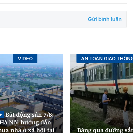
Gửi bình luận
VIDEO
AN TOÀN GIAO THÔN
Bất động sản 7/8:
Hà Nội hướng dẫn
ua nhà ở xã hội tại
Băng qua đường sắt