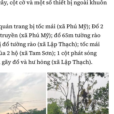
cây, cột cờ và một số thiết bị ngoài khuôn
 quản trang bị tốc mái (xã Phú Mỹ); Đổ 2
 truyền (xã Phú Mỹ); đổ 65m tường rào
ị đổ tường rào (xã Lập Thạch); tốc mái
ủa 2 hộ (xã Tam Sơn); 1 cột phát sóng
 gãy đổ và hư hỏng (xã Lập Thạch).