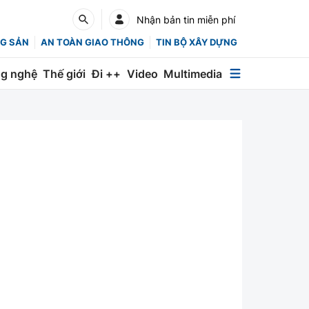
Nhận bản tin miễn phí
G SẢN
AN TOÀN GIAO THÔNG
TIN BỘ XÂY DỰNG
g nghệ
Thế giới
Đi ++
Video
Multimedia
Multimedia
Special
Emagazine
Photo
Infographic
English
Các chuyên trang