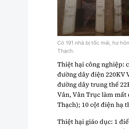
Y tế
Showbiz
Đời sống
Điện ảnh
Lao động - Công đoàn
Âm nhạc
Thế giới
Đi ++
Có 191 nhà bị tốc mái, hư hỏ
Thạch.
Thời sự Quốc tế
Du lịch
Thiệt hại công nghiệp: 
Hồ sơ tài liệu
Khám phá
đường dây điện 220KV V
Thế giới giao thông
Lối sống
đường dây trung thế 22
Thế giới xây dựng
Ẩm thực
Vân, Vân Trục làm mất 
Thạch); 10 cột điện hạ t
Thiệt hại giáo dục: 1 