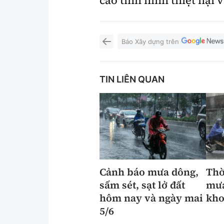
cáo tình hình thiệt hại 
Báo Xây dựng trên
TIN LIÊN QUAN
Cảnh báo mưa dông,
Thờ
sấm sét, sạt lở đất
mưa
hôm nay và ngày mai
kho
5/6