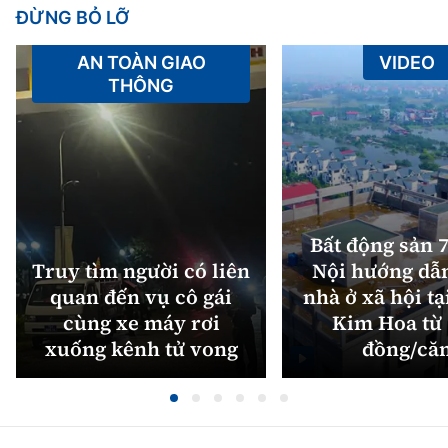
ĐỪNG BỎ LỠ
AN TOÀN GIAO
VIDEO
THÔNG
Bất động sản 7
Truy tìm người có liên
Nội hướng dẫ
quan đến vụ cô gái
nhà ở xã hội tạ
cùng xe máy rơi
Kim Hoa từ 
xuống kênh tử vong
đồng/că