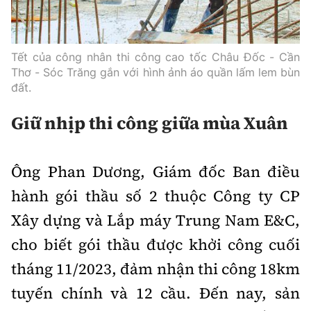
Tết của công nhân thi công cao tốc Châu Đốc
-
Cần
Thơ
-
Sóc Trăng gắn với hình ảnh áo quần lấm lem bùn
đất.
Giữ nhịp thi công giữa mùa Xuân
Ông Phan Dương, Giám đốc Ban điều
hành gói thầu số 2 thuộc Công ty CP
Xây dựng và Lắp máy Trung Nam E&C,
cho biết gói thầu được khởi công cuối
tháng 11/2023, đảm nhận thi công 18km
tuyến chính và 12 cầu. Đến nay, sản