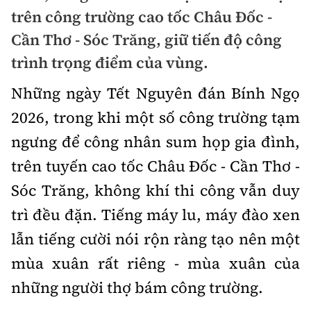
Chuyện dọc đường
trên công trường cao tốc Châu Đốc -
Quy hoạch kiến trúc
Quản lý
Kinh tế
Cần Thơ - Sóc Trăng, giữ tiến độ công
Cải chính
Vật liệu xây dựng
Đường bộ
trình trọng điểm của vùng.
Thị trường
Pháp luật
Giám định chất lượng
Những ngày Tết Nguyên đán Bính Ngọ
Hàng không
Tài chính
Thanh tra
An toàn giao thông
2026, trong khi một số công trường tạm
Quản lý đô thị
Đường sắt
Chứng khoán
ngưng để công nhân sum họp gia đình,
An ninh hình sự
Giao thông 24h
Chất lượng sống
Đăng kiểm
trên tuyến cao tốc Châu Đốc
-
Cần Thơ
-
Bảo hiểm
Điều tra
ATGT địa phương
Giáo dục
Sóc Trăng, không khí thi công vẫn duy
Văn hóa - Giải Trí
Đường sắt tốc độ cao
Doanh nghiệp
Pháp đình
trì đều đặn. Tiếng máy lu, máy đào xen
Văn hóa giao thông
Y tế
Văn hóa
Đường thủy
Thể thao
lẫn tiếng cười nói rộn ràng tạo nên một
Hỏi - Đáp
Lái xe an toàn
Đời sống
mùa xuân rất riêng
-
mùa xuân của
Showbiz
Hàng hải
Bóng đá
Công nghệ
những người thợ bám công trường.
Chung tay vì ATGT
Lao động - Công đoàn
Điện ảnh
Đường sắt đô thị
Bình luận
Công nghệ mới