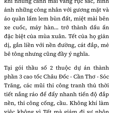
khi những cánh mai vàng rực sắc, hình
Tổng biên tập:
Nguyễn Thị Hồng Nga
ảnh những công nhân với gương mặt và
Phó Tổng biên tập:
Nguyễn Sơn Tùng,
áo quần lấm lem bùn đất, miệt mài bên
Nguyễn Đức Thắng, La Đức Hùng
xe cuốc, máy hàn… trở thành dấu ấn
Hotline:
Quảng cáo và Phát hành:
0901 514 799
0915 057 282
đặc biệt của mùa xuân. Tết của họ giản
dị, gắn liền với nền đường, cát đắp, mẻ
Email:
bandoc@baoxaydung.vn
Cấm sao chép dưới mọi hình thức nếu không có sự
bê tông nhưng cũng đầy ý nghĩa.
chấp thuận bằng văn bản.
Tại gói thầu số 2 thuộc dự án thành
phần 3 cao tốc Châu Đốc
-
Cần Thơ
-
Sóc
Trăng, các mũi thi công tranh thủ thời
tiết nắng ráo để đẩy nhanh tiến độ đắp
Thông tin tòa
soạn
nền, thi công cống, cầu. Không khí làm
việc không vì Tết mà giảm đi sự nhộn