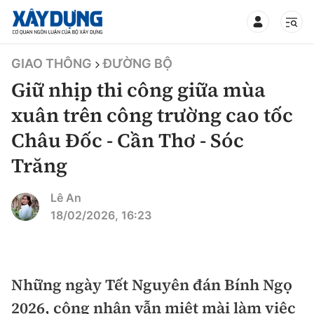
TIN BỘ XÂY DỰNG
GIAO THÔNG
ĐƯỜNG BỘ
Giữ nhịp thi công giữa mùa
xuân trên công trường cao tốc
Châu Đốc - Cần Thơ - Sóc
CHUYÊN MỤC
Trăng
Mới nhất
Lê An
18/02/2026, 16:23
Thời sự
Chính trị
Xây dựng
Những ngày Tết Nguyên đán Bính Ngọ
Xã hội
Chỉ đạo điều hành
Giao thông
2026, công nhân vẫn miệt mài làm việc