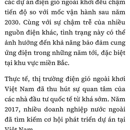
các dự án điện gió ngoài khơi đều chậm
Tổng biên tập:
Nguyễn Thị Hồng Nga
tiến độ so với mốc vận hành sau năm
Phó Tổng biên tập:
Nguyễn Sơn Tùng,
2030. Cùng với sự chậm trễ của nhiều
Nguyễn Đức Thắng, La Đức Hùng
nguồn điện khác, tình trạng này có thể
Hotline:
Quảng cáo và Phát hành:
0901 514 799
0915 057 282
ảnh hưởng đến khả năng bảo đảm cung
Email:
bandoc@baoxaydung.vn
ứng điện trong những năm tới, đặc biệt
Cấm sao chép dưới mọi hình thức nếu không có sự
tại khu vực miền Bắc.
chấp thuận bằng văn bản.
Thực tế, thị trường điện gió ngoài khơi
Việt Nam đã thu hút sự quan tâm của
các nhà đầu tư quốc tế từ khá sớm. Năm
Thông tin tòa
2017, nhiều doanh nghiệp nước ngoài
soạn
đã tìm kiếm cơ hội phát triển dự án tại
Việt Nam.