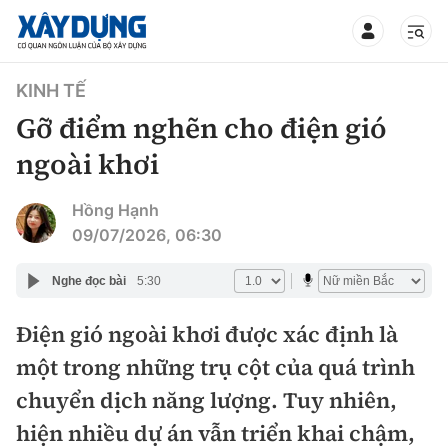
TIN BỘ XÂY DỰNG
KINH TẾ
Gỡ điểm nghẽn cho điện gió
ngoài khơi
CHUYÊN MỤC
Hồng Hạnh
09/07/2026, 06:30
Mới nhất
Nghe đọc bài
5:30
Thời sự
Điện gió ngoài khơi được xác định là
một trong những trụ cột của quá trình
Chính trị
Xây dựng
chuyển dịch năng lượng. Tuy nhiên,
Xã hội
Chỉ đạo điều hành
hiện nhiều dự án vẫn triển khai chậm,
Giao thông