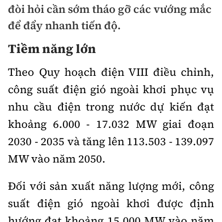
đòi hỏi cần sớm tháo gỡ các vướng mắc
Chuyện dọc đường
Quy hoạch kiến trúc
Quản lý
Kinh tế
để đẩy nhanh tiến độ.
Cải chính
Vật liệu xây dựng
Đường bộ
Tiềm năng lớn
Thị trường
Pháp luật
Giám định chất lượng
Hàng không
Theo Quy hoạch điện VIII điều chỉnh,
Tài chính
Thanh tra
An toàn giao thông
Quản lý đô thị
công suất điện gió ngoài khơi phục vụ
Đường sắt
Chứng khoán
An ninh hình sự
Giao thông 24h
nhu cầu điện trong nước dự kiến đạt
Chất lượng sống
Đăng kiểm
Bảo hiểm
khoảng 6.000 - 17.032 MW giai đoạn
Điều tra
ATGT địa phương
Giáo dục
Văn hóa - Giải Trí
2030 - 2035 và tăng lên 113.503 - 139.097
Đường sắt tốc độ cao
Doanh nghiệp
Pháp đình
Văn hóa giao thông
MW vào năm 2050.
Y tế
Văn hóa
Đường thủy
Thể thao
Hỏi - Đáp
Lái xe an toàn
Đời sống
Đối với sản xuất năng lượng mới, công
Showbiz
Hàng hải
Bóng đá
Công nghệ
suất điện gió ngoài khơi được định
Chung tay vì ATGT
Lao động - Công đoàn
Điện ảnh
Đường sắt đô thị
Bình luận
hướng đạt khoảng 15.000 MW vào năm
Công nghệ mới