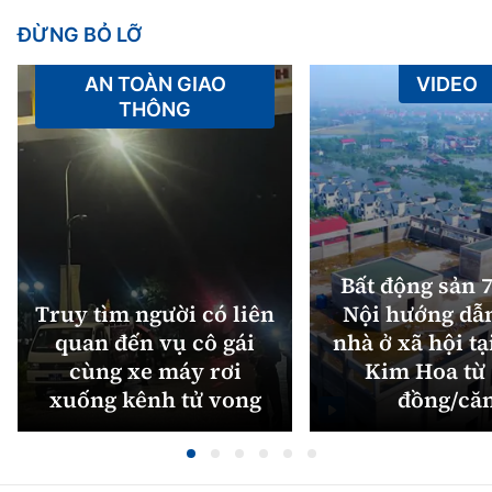
ĐỪNG BỎ LỠ
AN TOÀN GIAO
VIDEO
THÔNG
Bất động sản 7
Truy tìm người có liên
Nội hướng dẫ
quan đến vụ cô gái
nhà ở xã hội tạ
cùng xe máy rơi
Kim Hoa từ 
xuống kênh tử vong
đồng/că