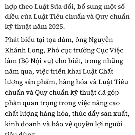
Chuyện dọc đường
hợp theo Luật Sửa đổi, bổ sung một số
Quy hoạch kiến trúc
Quản lý
Kinh tế
điều của Luật Tiêu chuẩn và Quy chuẩn
Cải chính
Vật liệu xây dựng
kỹ thuật năm 2025.
Đường bộ
Thị trường
Pháp luật
Giám định chất lượng
Phát biểu tại tọa đàm, ông Nguyễn
Hàng không
Tài chính
Thanh tra
Khánh Long, Phó cục trưởng Cục Việc
An toàn giao thông
Quản lý đô thị
Đường sắt
Chứng khoán
làm (Bộ Nội vụ) cho biết, trong những
An ninh hình sự
Giao thông 24h
Chất lượng sống
năm qua, việc triển khai Luật Chất
Đăng kiểm
Bảo hiểm
Điều tra
ATGT địa phương
lượng sản phẩm, hàng hóa và Luật Tiêu
Giáo dục
Văn hóa - Giải Trí
Đường sắt tốc độ cao
Doanh nghiệp
Pháp đình
chuẩn và Quy chuẩn kỹ thuật đã góp
Văn hóa giao thông
Y tế
Văn hóa
Đường thủy
phần quan trọng trong việc nâng cao
Thể thao
Hỏi - Đáp
Lái xe an toàn
Đời sống
chất lượng hàng hóa, thúc đẩy sản xuất,
Showbiz
Hàng hải
Bóng đá
Công nghệ
kinh doanh và bảo vệ quyền lợi người
Chung tay vì ATGT
Lao động - Công đoàn
Điện ảnh
Đường sắt đô thị
Bình luận
tiêu dùng.
Công nghệ mới