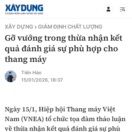
TIN BỘ XÂY DỰNG
XÂY DỰNG
GIÁM ĐỊNH CHẤT LƯỢNG
Gỡ vướng trong thừa nhận kết
quả đánh giá sự phù hợp cho
thang máy
CHUYÊN MỤC
Tiến Hào
Mới nhất
15/01/2026, 18:37
Thời sự
Chính trị
Ngày 15/1, Hiệp hội Thang máy Việt
Xây dựng
Nam (VNEA) tổ chức tọa đàm thảo luận
Xã hội
Chỉ đạo điều hành
về thừa nhận kết quả đánh giá sự phù
Giao thông