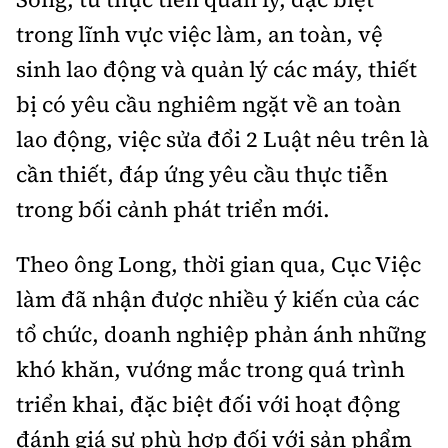
Tổng biên tập:
Nguyễn Thị Hồng Nga
trong lĩnh vực việc làm, an toàn, vệ
Phó Tổng biên tập:
Nguyễn Sơn Tùng,
sinh lao động và quản lý các máy, thiết
Nguyễn Đức Thắng, La Đức Hùng
bị có yêu cầu nghiêm ngặt về an toàn
Hotline:
Quảng cáo và Phát hành:
lao động, việc sửa đổi 2 Luật nêu trên là
0901 514 799
0915 057 282
cần thiết, đáp ứng yêu cầu thực tiễn
Email:
bandoc@baoxaydung.vn
Cấm sao chép dưới mọi hình thức nếu không có sự
trong bối cảnh phát triển mới.
chấp thuận bằng văn bản.
Theo ông Long, thời gian qua, Cục Việc
làm đã nhận được nhiều ý kiến của các
tổ chức, doanh nghiệp phản ánh những
khó khăn, vướng mắc trong quá trình
Thông tin tòa
soạn
triển khai, đặc biệt đối với hoạt động
đánh giá sự phù hợp đối với sản phẩm