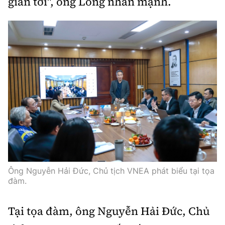
gian tới", ông Long nhấn mạnh.
Ông Nguyễn Hải Đức, Chủ tịch VNEA phát biểu tại tọa
đàm.
Tại tọa đàm, ông Nguyễn Hải Đức, Chủ