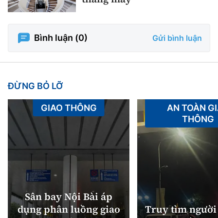
Bình luận (
0
)
Gửi bình luận
ĐỪNG BỎ LỠ
GIAO THÔNG
AN TOÀN G
THÔNG
Sân bay Nội Bài áp
dụng phân luồng giao
Truy tìm người 