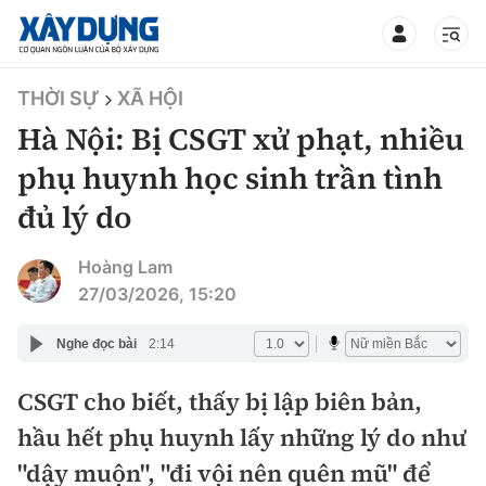
TIN BỘ XÂY DỰNG
THỜI SỰ
XÃ HỘI
Hà Nội: Bị CSGT xử phạt, nhiều
phụ huynh học sinh trần tình
đủ lý do
CHUYÊN MỤC
Hoàng Lam
Mới nhất
27/03/2026, 15:20
Thời sự
Nghe đọc bài
2:14
Chính trị
CSGT cho biết, thấy bị lập biên bản,
Xây dựng
hầu hết phụ huynh lấy những lý do như
Xã hội
Chỉ đạo điều hành
"dậy muộn", "đi vội nên quên mũ" để
Giao thông