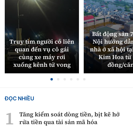
Bất động sản 7
Truy tìm người có liên
Nội hướng dẫ
quan đến vụ cô gái
nhà ở xã hội tạ
cùng xe máy rơi
Kim Hoa từ 
xuống kênh tử vong
đồng/că
ĐỌC NHIỀU
Tăng kiểm soát dòng tiền, bịt kẽ hở
rửa tiền qua tài sản mã hóa