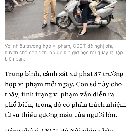
Thế giới
Gương sáng giao thông
Âm nhạc
Nhà thầu
Hậu trường sao
Sản phẩm mới
Thời sự Quốc tế
Đi ++
Mời thầu - Đấu thầu
360 độ thể thao
Tư vấn
Hồ sơ tài liệu
Du lịch
Video
Thi viết về GTVT
Thế giới giao thông
Với nhiều trường hợp vi phạm, CSGT đề nghị phụ
Khám phá
Thời sự
huynh chở con đến lớp để kịp giờ học rồi quay lại lập
biên bản.
Thế giới xây dựng
Lối sống
Khám phá
Trung bình, cảnh sát xử phạt 87 trường
Ẩm thực
Camera giao thông
hợp vi phạm mỗi ngày. Con số này cho
Cơ quan chủ quản: Bộ Xây dựng
thấy, tình trạng vi phạm vẫn diễn ra
Câu chuyện giao thông
Giấy phép số: 03/GP-BVHTTDL, cấp ngày 1/4/2025.
phổ biến, trong đó có phần trách nhiệm
Giải trí - Thể thao
từ sự thiếu gương mẫu của người lớn.
Tòa soạn: Số 2 Nguyễn Công Hoan, phường Giảng Võ,
Hà Nội.
Đáng chú ý, CSGT Hà Nội nhìn nhận,