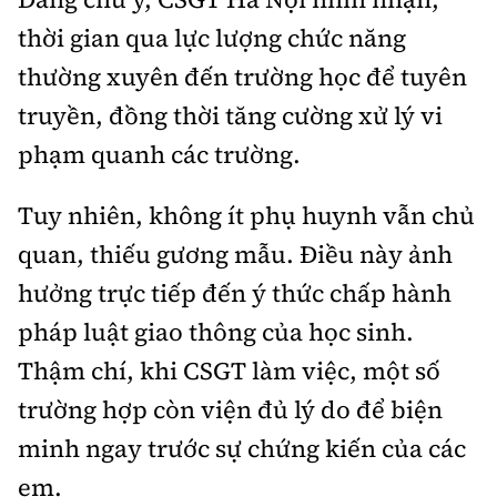
Tổng biên tập:
Nguyễn Thị Hồng Nga
thời gian qua lực lượng chức năng
Phó Tổng biên tập:
Nguyễn Sơn Tùng,
thường xuyên đến trường học để tuyên
Nguyễn Đức Thắng, La Đức Hùng
truyền, đồng thời tăng cường xử lý vi
Hotline:
Quảng cáo và Phát hành:
phạm quanh các trường.
0901 514 799
0915 057 282
Email:
bandoc@baoxaydung.vn
Tuy nhiên, không ít phụ huynh vẫn chủ
Cấm sao chép dưới mọi hình thức nếu không có sự
chấp thuận bằng văn bản.
quan, thiếu gương mẫu. Điều này ảnh
hưởng trực tiếp đến ý thức chấp hành
pháp luật giao thông của học sinh.
Thậm chí, khi CSGT làm việc, một số
trường hợp còn viện đủ lý do để biện
Thông tin tòa
soạn
minh ngay trước sự chứng kiến của các
em.