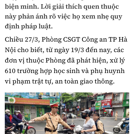
Chuyện dọc đường
biện minh. Lời giải thích quen thuộc
Quy hoạch kiến trúc
Quản lý
Kinh tế
này phản ánh rõ việc họ xem nhẹ quy
Cải chính
Vật liệu xây dựng
định pháp luật.
Đường bộ
Thị trường
Pháp luật
Giám định chất lượng
Chiều 27/3, Phòng CSGT Công an TP Hà
Hàng không
Tài chính
Thanh tra
Nội cho biết, từ ngày 19/3 đến nay, các
An toàn giao thông
Quản lý đô thị
Đường sắt
Chứng khoán
đơn vị thuộc Phòng đã phát hiện, xử lý
An ninh hình sự
Giao thông 24h
Chất lượng sống
610 trường hợp học sinh và phụ huynh
Đăng kiểm
Bảo hiểm
Điều tra
ATGT địa phương
vi phạm trật tự, an toàn giao thông.
Giáo dục
Văn hóa - Giải Trí
Đường sắt tốc độ cao
Doanh nghiệp
Pháp đình
Văn hóa giao thông
Y tế
Văn hóa
Đường thủy
Thể thao
Hỏi - Đáp
Lái xe an toàn
Đời sống
Showbiz
Hàng hải
Bóng đá
Công nghệ
Chung tay vì ATGT
Lao động - Công đoàn
Điện ảnh
Đường sắt đô thị
Bình luận
Công nghệ mới