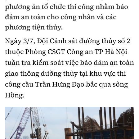
Chuyện dọc đường
phương án tổ chức thi công nhằm bảo
Quy hoạch kiến trúc
Quản lý
Kinh tế
đảm an toàn cho công nhân và các
Cải chính
Vật liệu xây dựng
phương tiện thủy.
Đường bộ
Thị trường
Pháp luật
Giám định chất lượng
Ngày 3/7, Đội Cảnh sát đường thủy số 2
Hàng không
Tài chính
Thanh tra
thuộc Phòng CSGT Công an TP Hà Nội
An toàn giao thông
Quản lý đô thị
Đường sắt
Chứng khoán
tuần tra kiểm soát việc bảo đảm an toàn
An ninh hình sự
Giao thông 24h
Chất lượng sống
giao thông đường thủy tại khu vực thi
Đăng kiểm
Bảo hiểm
Điều tra
ATGT địa phương
công cầu Trần Hưng Đạo bắc qua sông
Giáo dục
Văn hóa - Giải Trí
Đường sắt tốc độ cao
Doanh nghiệp
Pháp đình
Hồng.
Văn hóa giao thông
Y tế
Văn hóa
Đường thủy
Thể thao
Hỏi - Đáp
Lái xe an toàn
Đời sống
Showbiz
Hàng hải
Bóng đá
Công nghệ
Chung tay vì ATGT
Lao động - Công đoàn
Điện ảnh
Đường sắt đô thị
Bình luận
Công nghệ mới