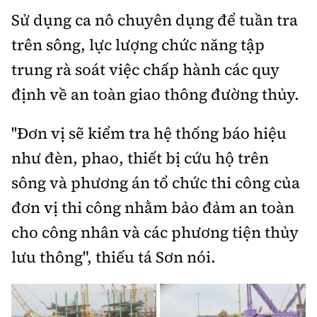
Tổng biên tập:
Nguyễn Thị Hồng Nga
Sử dụng ca nô chuyên dụng để tuần tra
Phó Tổng biên tập:
Nguyễn Sơn Tùng,
trên sông, lực lượng chức năng tập
Nguyễn Đức Thắng, La Đức Hùng
trung rà soát việc chấp hành các quy
Hotline:
Quảng cáo và Phát hành:
định về an toàn giao thông đường thủy.
0901 514 799
0915 057 282
Email:
bandoc@baoxaydung.vn
''Đơn vị sẽ kiểm tra hệ thống báo hiệu
Cấm sao chép dưới mọi hình thức nếu không có sự
như đèn, phao, thiết bị cứu hộ trên
chấp thuận bằng văn bản.
sông và phương án tổ chức thi công của
đơn vị thi công nhằm bảo đảm an toàn
cho công nhân và các phương tiện thủy
lưu thông", thiếu tá Sơn nói.
Thông tin tòa
soạn