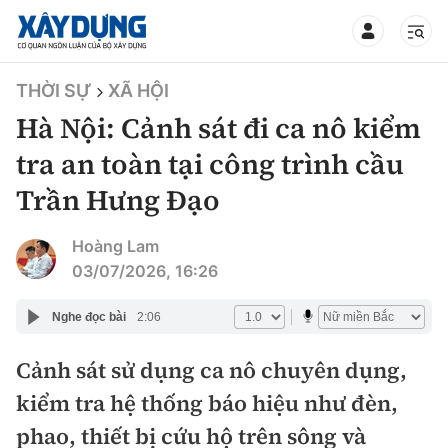
TIN BỘ XÂY DỰNG
THỜI SỰ
XÃ HỘI
Hà Nội: Cảnh sát đi ca nô kiểm
tra an toàn tại công trình cầu
Trần Hưng Đạo
CHUYÊN MỤC
Hoàng Lam
Mới nhất
03/07/2026, 16:26
Thời sự
Nghe đọc bài
2:06
Chính trị
Cảnh sát sử dụng ca nô chuyên dụng,
Xây dựng
kiểm tra hệ thống báo hiệu như đèn,
Xã hội
Chỉ đạo điều hành
phao, thiết bị cứu hộ trên sông và
Giao thông