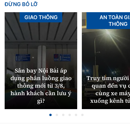
ĐỪNG BỎ LỠ
GIAO THÔNG
AN TOÀN G
THÔNG
Sân bay Nội Bài áp
dụng phân luồng giao
Truy tìm người 
thông mới từ 3/8,
quan đến vụ c
hành khách cần lưu ý
cùng xe máy
gì?
xuống kênh t