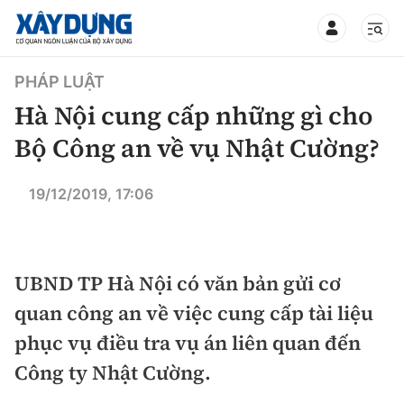
TIN BỘ XÂY DỰNG
PHÁP LUẬT
Hà Nội cung cấp những gì cho
Bộ Công an về vụ Nhật Cường?
CHUYÊN MỤC
19/12/2019, 17:06
Mới nhất
UBND TP Hà Nội có văn bản gửi cơ
Thời sự
quan công an về việc cung cấp tài liệu
Chính trị
Xây dựng
phục vụ điều tra vụ án liên quan đến
Công ty Nhật Cường.
Xã hội
Chỉ đạo điều hành
Giao thông