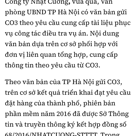
Công ty Nhật Cường
,
vừa qua, Văn
Thế giới
Gương sáng giao thông
Âm nhạc
phòng UBND TP Hà Nội có văn bản gửi
Nhà thầu
Hậu trường sao
Sản phẩm mới
Thời sự Quốc tế
Đi ++
CO3 theo yêu cầu cung cấp tài liệu phục
Mời thầu - Đấu thầu
360 độ thể thao
Tư vấn
vụ công tác điều tra vụ án. Nội dung
Hồ sơ tài liệu
Du lịch
Video
Thi viết về GTVT
văn bản dựa trên cơ sở phối hợp với
Thế giới giao thông
Khám phá
đơn vị liên quan tổng hợp, cung cấp
Thời sự
Thế giới xây dựng
thông tin theo yêu cầu từ CO3.
Lối sống
Khám phá
Theo văn bản của TP Hà Nội gửi CO3,
Ẩm thực
Camera giao thông
trên cơ sở kết quả triển khai đạt yêu cầu
Cơ quan chủ quản: Bộ Xây dựng
Câu chuyện giao thông
đặt hàng của thành phố, phiên bản
Giấy phép số: 03/GP-BVHTTDL, cấp ngày 1/4/2025.
phần mềm năm 2016 đã được Sở Thông
Giải trí - Thể thao
Tòa soạn: Số 2 Nguyễn Công Hoan, phường Giảng Võ,
tin và truyền thông ký kết hợp đồng số
Hà Nội.
68/2016/NHATCUONG-STTTT. Trong