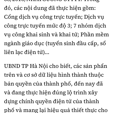
Tổng biên tập:
Nguyễn Thị Hồng Nga
đó, các nội dung đã thực hiện gồm:
Phó Tổng biên tập:
Nguyễn Sơn Tùng,
Cổng dịch vụ công trực tuyến; Dịch vụ
Nguyễn Đức Thắng, La Đức Hùng
công trực tuyến mức độ 3; 7 nhóm dịch
Hotline:
Quảng cáo và Phát hành:
vụ công khai sinh và khai tử; Phần mềm
0901 514 799
0915 057 282
ngành giáo dục (tuyển sinh đầu cấp, sổ
Email:
bandoc@baoxaydung.vn
Cấm sao chép dưới mọi hình thức nếu không có sự
liên lạc điện tử)...
chấp thuận bằng văn bản.
UBND TP Hà Nội cho biết, các sản phẩn
trên và cơ sở dữ liệu hình thành thuộc
bản quyền của thành phố, đến nay đã
và đang thực hiện đúng lộ trình xây
Thông tin tòa
soạn
dựng chính quyền điện tử của thành
phố và mang lại hiệu quả thiết thực cho