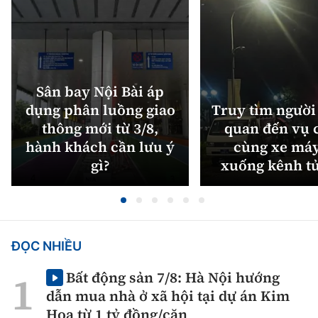
Sân bay Nội Bài áp
dụng phân luồng giao
Truy tìm người 
thông mới từ 3/8,
quan đến vụ c
hành khách cần lưu ý
cùng xe máy
gì?
xuống kênh t
ĐỌC NHIỀU
Bất động sản 7/8: Hà Nội hướng
dẫn mua nhà ở xã hội tại dự án Kim
Hoa từ 1 tỷ đồng/căn