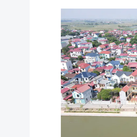
Y tế
Showbiz
Đời sống
Điện ảnh
Lao động - Công đoàn
Âm nhạc
Thế giới
Đi ++
Thời sự Quốc tế
Du lịch
Hồ sơ tài liệu
Khám phá
Thế giới giao thông
Lối sống
Thế giới xây dựng
Ẩm thực