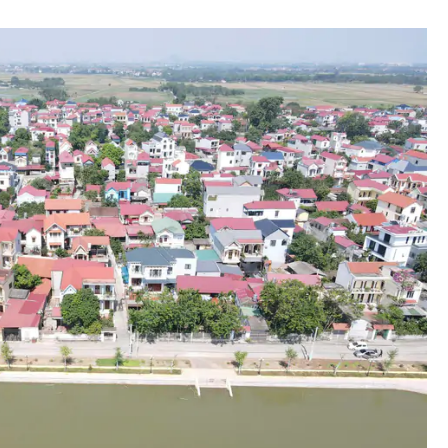
Bình luận
Sản phẩm mới
Hậu trường sao
AI
360 độ thể thao
Tư vấn
Video
Thời sự
Khám phá
Camera giao thông
Câu chuyện giao thông
Lăng kính xây dựng
Giải trí - Thể thao