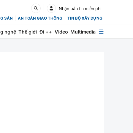
Nhận bản tin miễn phí
NG SẢN
AN TOÀN GIAO THÔNG
TIN BỘ XÂY DỰNG
g nghệ
Thế giới
Đi ++
Video
Multimedia
Multimedia
Special
Emagazine
Photo
Infographic
English
Các chuyên trang