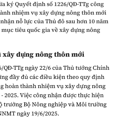
ừa ký Quyết định số 1226/QĐ-TTg công
hông
Đường thủy
hành nhiệm vụ xây dựng nông thôn mới
h
Hàng hải
i nhận nỗ lực của Thủ đô sau hơn 10 năm
h mục tiêu quốc gia về xây dựng nông
ng
Đường sắt đô thị
hông
Nhà thầu
ì xây dựng nông thôn mới
Mời thầu - Đấu thầu
TGT
Thi viết về Ngành
6/QĐ-TTg ngày 22/6 của Thủ tướng Chính
ao thông
ng đầy đủ các điều kiện theo quy định
ng hoàn thành nhiệm vụ xây dựng nông
 - 2025. Việc công nhận được thực hiện
rí
Thể thao
Công nghệ
Bộ trưởng Bộ Nông nghiệp và Môi trường
BNNMT ngày 19/6/2025.
Bóng đá
Công nghệ mới