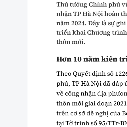
Thủ tướng Chính phủ v
Pháp luật
An toàn giao t
nhận TP Hà Nội hoàn t
Thanh tra
Giao thông 24
năm 2024. Đây là sự gh
An ninh hình sự
triển khai Chương trìn
ATGT địa phươ
thôn mới.
Điều tra
Văn hóa giao t
Pháp đình
Lái xe an toàn
Hơn 10 năm kiên tr
Hỏi - Đáp
Chung tay vì A
Theo Quyết định số 122
Gương sáng gi
phủ, TP Hà Nội đã đáp ứ
xem thêm
về công nhận địa phươ
thôn mới giai đoạn 2021
Chất lượng sống
Văn hóa - Giải T
trên cơ sở đề nghị của 
tại Tờ trình số 95/TTr-
Giáo dục
Văn hóa