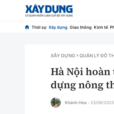
Thời sự
Xây dựng
Giao thông
Kinh tế
P
Thời sự
Xây dựng
Chính trị
Chỉ đạo điều h
XÂY DỰNG
QUẢN LÝ ĐÔ TH
Xã hội
Quy hoạch kiến
Hà Nội hoàn
Chuyện dọc đường
Vật liệu xây dự
dựng nông t
Cải chính
Giám định chất
Quản lý đô thị
Khánh Hòa
23/06/2025
-