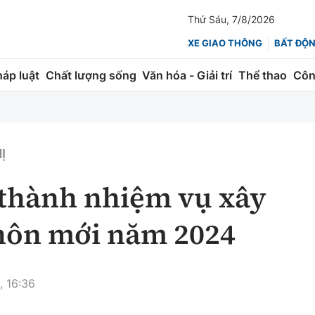
Thứ Sáu, 7/8/2026
XE GIAO THÔNG
BẤT ĐỘ
háp luật
Chất lượng sống
Văn hóa - Giải trí
Thể thao
Côn
Giao thông
Kinh tế
ành
Quản lý
Thị trường
Ị
 trúc
Đường bộ
Tài chính
 thành nhiệm vụ xây
ng
Hàng không
Chứng khoán
hôn mới năm 2024
 lượng
Đường sắt
Bảo hiểm
Đường sắt tốc độ cao
Doanh nghiệp
, 16:36
Đăng kiểm
xem thêm