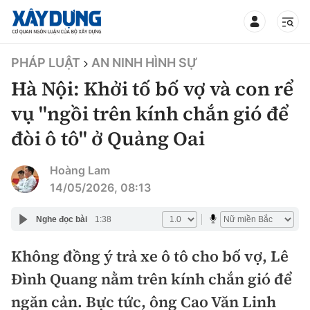
TIN BỘ XÂY DỰNG
PHÁP LUẬT
AN NINH HÌNH SỰ
Hà Nội: Khởi tố bố vợ và con rể
vụ "ngồi trên kính chắn gió để
đòi ô tô'' ở Quảng Oai
CHUYÊN MỤC
Hoàng Lam
Mới nhất
14/05/2026, 08:13
Thời sự
Nghe đọc bài
1:38
Chính trị
Không đồng ý trả xe ô tô cho bố vợ, Lê
Xây dựng
Đình Quang nằm trên kính chắn gió để
Xã hội
Chỉ đạo điều hành
ngăn cản. Bực tức, ông Cao Văn Linh
Giao thông