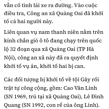
Chuyện dọc đường
vẫn cố tình lái xe ra đường. Vào cuộc
Quy hoạch kiến trúc
Quản lý
Kinh tế
điều tra, Công an xã Quảng Oai đã khởi
Cải chính
Vật liệu xây dựng
tố cả hai người này.
Đường bộ
Thị trường
Pháp luật
Giám định chất lượng
Liên quan vụ nam thanh niên nằm trên
Hàng không
Tài chính
Thanh tra
kính chắn gió ô tô đang chạy trên quốc
An toàn giao thông
Quản lý đô thị
Đường sắt
Chứng khoán
lộ 32 đoạn qua xã Quảng Oai (TP Hà
An ninh hình sự
Giao thông 24h
Chất lượng sống
Nội), công an xã này đã ra quyết định
Đăng kiểm
Bảo hiểm
Điều tra
ATGT địa phương
khởi tố vụ án, khởi tố hai bị can.
Giáo dục
Văn hóa - Giải Trí
Đường sắt tốc độ cao
Doanh nghiệp
Pháp đình
Văn hóa giao thông
Y tế
Các đối tượng bị khởi tố về tội Gây rối
Văn hóa
Đường thủy
Thể thao
Hỏi - Đáp
trật tự công cộng, gồm: Cao Văn Linh
Lái xe an toàn
Đời sống
Showbiz
Hàng hải
Bóng đá
(SN 1969, trú tại xã Quảng Oai), Lê Đình
Công nghệ
Chung tay vì ATGT
Lao động - Công đoàn
Quang (SN 1992, con rể của ông Linh).
Điện ảnh
Đường sắt đô thị
Bình luận
Công nghệ mới