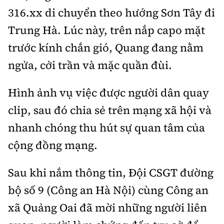
Tổng biên tập:
Nguyễn Thị Hồng Nga
316.xx di chuyển theo hướng Sơn Tây đi
Phó Tổng biên tập:
Nguyễn Sơn Tùng,
Trung Hà. Lúc này, trên nắp capo mặt
Nguyễn Đức Thắng, La Đức Hùng
trước kính chắn gió, Quang đang nằm
Hotline:
Quảng cáo và Phát hành:
ngửa, cởi trần và mặc quần đùi.
0901 514 799
0915 057 282
Email:
bandoc@baoxaydung.vn
Hình ảnh vụ việc được người dân quay
Cấm sao chép dưới mọi hình thức nếu không có sự
clip, sau đó chia sẻ trên mạng xã hội và
chấp thuận bằng văn bản.
nhanh chóng thu hút sự quan tâm của
cộng đồng mạng.
Sau khi nắm thông tin, Đội CSGT đường
Thông tin tòa
bộ số 9 (Công an Hà Nội) cùng Công an
soạn
xã Quảng Oai đã mời những người liên