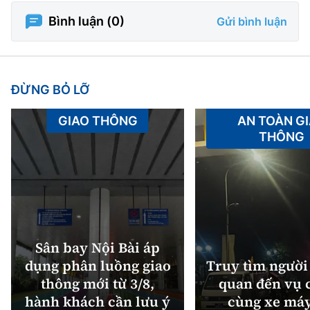
Bình luận (
0
)
Gửi bình luận
ĐỪNG BỎ LỠ
GIAO THÔNG
AN TOÀN G
THÔNG
Sân bay Nội Bài áp
dụng phân luồng giao
Truy tìm người 
thông mới từ 3/8,
quan đến vụ c
hành khách cần lưu ý
cùng xe máy