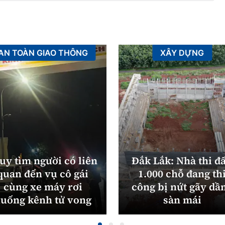
AN TOÀN GIAO THÔNG
XÂY DỰNG
uy tìm người có liên
Đắk Lắk: Nhà thi đ
quan đến vụ cô gái
1.000 chỗ đang th
cùng xe máy rơi
công bị nứt gãy dầ
uống kênh tử vong
sàn mái