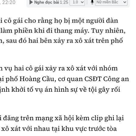
, 22:20
1:25
Nghe đọc bài
hông
Đường thủy
ai cô gái cho rằng họ bị một người đàn
h
Hàng hải
 làm phiền khi đi thang máy. Tuy nhiên,
ng
Đường sắt đô thị
 sau đó hai bên xảy ra xô xát trên phố
hông
Nhà thầu
Mời thầu - Đấu thầu
n vụ hai cô gái xảy ra xô xát với nhóm
TGT
Thi viết về Ngành
 tại phố Hoàng Cầu, cơ quan CSĐT Công an
ao thông
nh khởi tố vụ án hình sự về tội gây rối
i đăng trên mạng xã hội kèm clip ghi lại
rí
Thể thao
Công nghệ
ô xát với nhau tại khu vực trước tòa
Bóng đá
Công nghệ mới