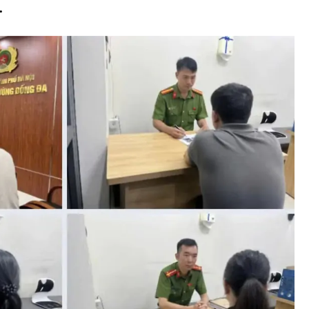
.
Bình luận
Sản phẩm mới
Hậu trường sao
AI
360 độ thể thao
Tư vấn
Video
Thời sự
Khám phá
Camera giao thông
Câu chuyện giao thông
Lăng kính xây dựng
Giải trí - Thể thao