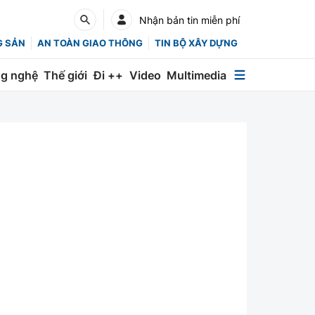
Nhận bản tin miễn phí
G SẢN
AN TOÀN GIAO THÔNG
TIN BỘ XÂY DỰNG
g nghệ
Thế giới
Đi ++
Video
Multimedia
Multimedia
Special
Emagazine
Photo
Infographic
English
Các chuyên trang