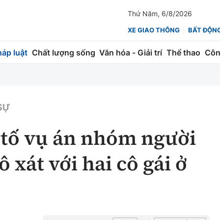
Thứ Năm, 6/8/2026
XE GIAO THÔNG
BẤT ĐỘN
háp luật
Chất lượng sống
Văn hóa - Giải trí
Thể thao
Côn
Giao thông
Kinh tế
ành
Quản lý
Thị trường
 SỰ
 trúc
Đường bộ
Tài chính
 tố vụ án nhóm người
ng
Hàng không
Chứng khoán
ô xát với hai cô gái ở
 lượng
Đường sắt
Bảo hiểm
Đường sắt tốc độ cao
Doanh nghiệp
Đăng kiểm
xem thêm