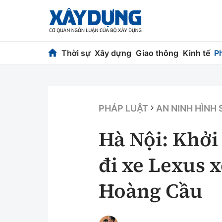
Thời sự
Xây dựng
Giao thông
Kinh tế
P
Thời sự
Xây dựng
Chính trị
Chỉ đạo điều h
PHÁP LUẬT
AN NINH HÌNH
Xã hội
Quy hoạch kiến
Hà Nội: Khởi
Chuyện dọc đường
Vật liệu xây dự
đi xe Lexus x
Cải chính
Giám định chất
Hoàng Cầu
Quản lý đô thị