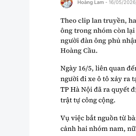
Hoàng Lam
16/05/2026
-
Pháp luật
An toàn giao t
Theo clip lan truyền, h
Thanh tra
Giao thông 24
ông trong nhóm còn lại
An ninh hình sự
ATGT địa phươ
người đàn ông phủ nhận,
Điều tra
Văn hóa giao t
Hoàng Cầu.
Pháp đình
Lái xe an toàn
Ngày 16/5, liên quan đế
Hỏi - Đáp
Chung tay vì A
người đi xe ô tô xảy ra
Gương sáng gi
TP Hà Nội đã ra quyết đị
xem thêm
trật tự công cộng.
Vụ việc bắt nguồn từ bà
Chất lượng sống
Văn hóa - Giải T
cảnh hai nhóm nam, nữ x
Giáo dục
Văn hóa