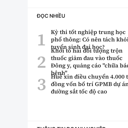
ĐỌC NHIỀU
Kỳ thi tốt nghiệp trung học
phổ thông: Có nên tách khỏ
tuyển sinh đại học?
Khởi tố hai đối tượng trộn
thuốc giảm đau vào thuốc
Đông y, quảng cáo "chữa bá
bệnh"
Huế xin điều chuyển 4.000 
đồng vốn bố trí GPMB dự á
đường sắt tốc độ cao