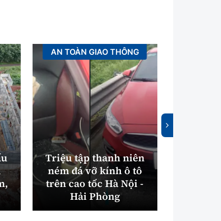
AN TOÀN GIAO THÔNG
AN TOÀ
ấu
Triệu tập thanh niên
i
ném đá vỡ kính ô tô
Băng qu
m,
trên cao tốc Hà Nội -
Ninh Bì
Hải Phòng
nữ tử vo