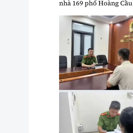
nhà 169 phố Hoàng Cầu
Y tế
Showbiz
Đời sống
Điện ảnh
Lao động - Công đoàn
Âm nhạc
Thế giới
Đi ++
Thời sự Quốc tế
Du lịch
Hồ sơ tài liệu
Khám phá
Thế giới giao thông
Lối sống
Thế giới xây dựng
Ẩm thực