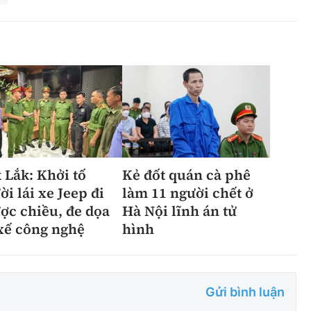
 Lắk: Khởi tố
Kẻ đốt quán cà phê
ời lái xe Jeep đi
làm 11 người chết ở
ợc chiều, đe dọa
Hà Nội lĩnh án tử
 xế công nghệ
hình
Gửi bình luận