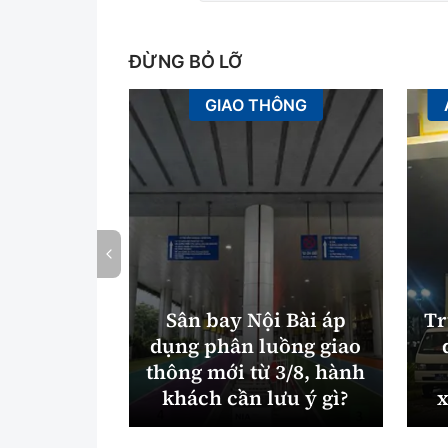
ĐỪNG BỎ LỠ
GIAO THÔNG
Sân bay Nội Bài áp
Tr
dụng phân luồng giao
thông mới từ 3/8, hành
khách cần lưu ý gì?
x