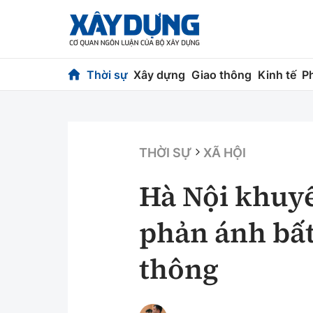
Thời sự
Xây dựng
Giao thông
Kinh tế
P
Thời sự
Xây dựng
Chính trị
Chỉ đạo điều h
THỜI SỰ
XÃ HỘI
Xã hội
Quy hoạch kiến
Hà Nội khuy
Chuyện dọc đường
Vật liệu xây dự
phản ánh bất
Cải chính
Giám định chất
thông
Quản lý đô thị