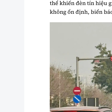
thể khiến đèn tín hiệu 
Y tế
Showbiz
không ổn định, biển bá
Đời sống
Điện ảnh
Lao động - Công đoàn
Âm nhạc
Thế giới
Đi ++
Thời sự Quốc tế
Du lịch
Hồ sơ tài liệu
Khám phá
Thế giới giao thông
Lối sống
Thế giới xây dựng
Ẩm thực