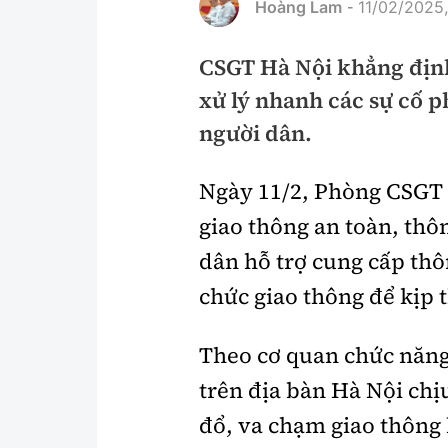
Hoàng Lam
11/02/2025
-
Pháp luật
An toàn giao t
CSGT Hà Nội khẳng định 
Thanh tra
Giao thông 24
xử lý nhanh các sự cố p
An ninh hình sự
ATGT địa phươ
người dân.
Điều tra
Văn hóa giao t
Ngày 11/2, Phòng CSGT
Pháp đình
Lái xe an toàn
giao thông an toàn, thô
Hỏi - Đáp
Chung tay vì A
dân hỗ trợ cung cấp thôn
Gương sáng gi
chức giao thông để kịp t
xem thêm
Theo cơ quan chức năng,
trên địa bàn Hà Nội chịu
Chất lượng sống
Văn hóa - Giải T
đổ, va chạm giao thông 
Giáo dục
Văn hóa