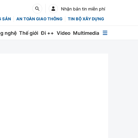
Nhận bản tin miễn phí
G SẢN
AN TOÀN GIAO THÔNG
TIN BỘ XÂY DỰNG
g nghệ
Thế giới
Đi ++
Video
Multimedia
Multimedia
Special
Emagazine
Photo
Infographic
English
Các chuyên trang