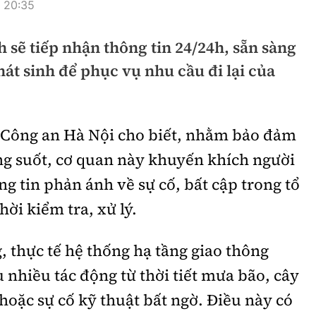
, 20:35
hông
Đường thủy
sẽ tiếp nhận thông tin 24/24h, sẵn sàng
h
Hàng hải
hát sinh để phục vụ nhu cầu đi lại của
ng
Đường sắt đô thị
hông
Nhà thầu
 Công an Hà Nội cho biết, nhằm bảo đảm
Mời thầu - Đấu thầu
ng suốt, cơ quan này khuyến khích người
TGT
Thi viết về Ngành
g tin phản ánh về sự cố, bất cập trong tổ
ao thông
hời kiểm tra, xử lý.
 thực tế hệ thống hạ tầng giao thông
 nhiều tác động từ thời tiết mưa bão, cây
rí
Thể thao
Công nghệ
hoặc sự cố kỹ thuật bất ngờ. Điều này có
Bóng đá
Công nghệ mới