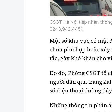
CSGT Hà Nội tiếp nhận thông
0243.942.4451.
Một số khu vực có mật đ
chưa phù hợp hoặc xảy r
tắc, gây khó khăn cho v
Do đó, Phòng CSGT tổ c
người dân qua trang Zal
số điện thoại đường dâ
Những thông tin phản á