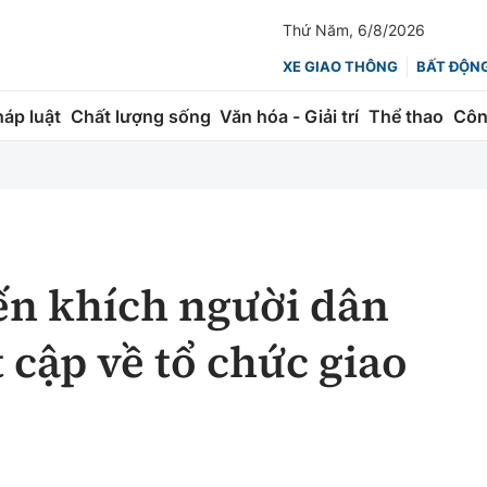
Thứ Năm, 6/8/2026
XE GIAO THÔNG
BẤT ĐỘN
háp luật
Chất lượng sống
Văn hóa - Giải trí
Thể thao
Côn
Giao thông
Kinh tế
ành
Quản lý
Thị trường
 trúc
Đường bộ
Tài chính
ến khích người dân
ng
Hàng không
Chứng khoán
 cập về tổ chức giao
 lượng
Đường sắt
Bảo hiểm
Đường sắt tốc độ cao
Doanh nghiệp
Đăng kiểm
xem thêm