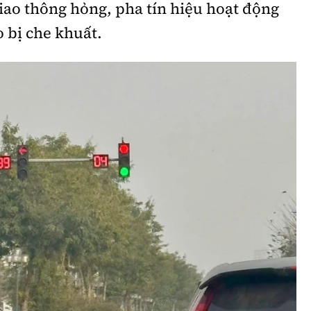
giao thông hỏng, pha tín hiệu hoạt động
Bình luận
Sản phẩm mới
o bị che khuất.
Hậu trường sao
AI
360 độ thể thao
Tư vấn
Video
Thời sự
Khám phá
Camera giao thông
Câu chuyện giao thông
Lăng kính xây dựng
Giải trí - Thể thao