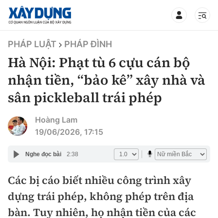
TIN BỘ XÂY DỰNG
PHÁP LUẬT
PHÁP ĐÌNH
Hà Nội: Phạt tù 6 cựu cán bộ
nhận tiền, “bảo kê” xây nhà và
sân pickleball trái phép
CHUYÊN MỤC
Hoàng Lam
Mới nhất
19/06/2026, 17:15
Thời sự
Nghe đọc bài
2:38
Chính trị
Các bị cáo biết nhiều công trình xây
Xây dựng
dựng trái phép, không phép trên địa
Xã hội
Chỉ đạo điều hành
bàn. Tuy nhiên, họ nhận tiền của các
Giao thông