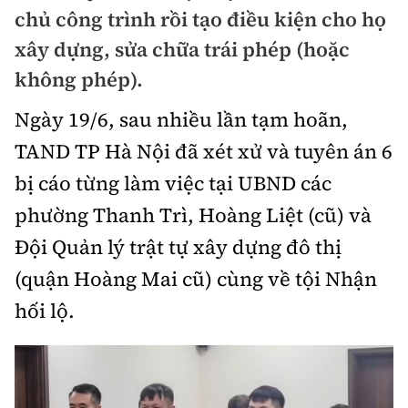
Chuyện dọc đường
chủ công trình rồi tạo điều kiện cho họ
Quy hoạch kiến trúc
Quản lý
Kinh tế
xây dựng, sửa chữa trái phép (hoặc
Cải chính
Vật liệu xây dựng
không phép).
Đường bộ
Thị trường
Pháp luật
Giám định chất lượng
Ngày 19/6, sau nhiều lần tạm hoãn,
Hàng không
Tài chính
Thanh tra
TAND TP Hà Nội đã xét xử và tuyên án 6
An toàn giao thông
Quản lý đô thị
Đường sắt
Chứng khoán
bị cáo từng làm việc tại UBND các
An ninh hình sự
Giao thông 24h
Chất lượng sống
phường Thanh Trì, Hoàng Liệt (cũ) và
Đăng kiểm
Bảo hiểm
Điều tra
ATGT địa phương
Đội Quản lý trật tự xây dựng đô thị
Giáo dục
Văn hóa - Giải Trí
Đường sắt tốc độ cao
Doanh nghiệp
Pháp đình
(quận Hoàng Mai cũ) cùng về tội Nhận
Văn hóa giao thông
Y tế
Văn hóa
Đường thủy
hối lộ.
Thể thao
Hỏi - Đáp
Lái xe an toàn
Đời sống
Showbiz
Hàng hải
Bóng đá
Công nghệ
Chung tay vì ATGT
Lao động - Công đoàn
Điện ảnh
Đường sắt đô thị
Bình luận
Công nghệ mới