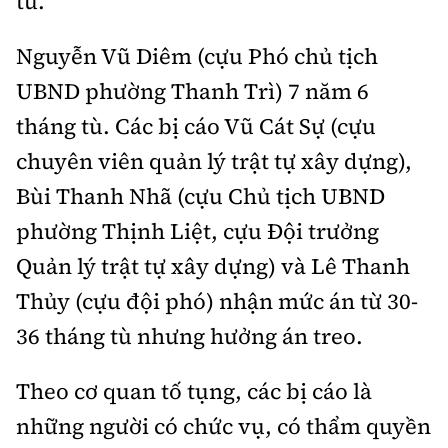
tù.
Tổng biên tập:
Nguyễn Thị Hồng Nga
Phó Tổng biên tập:
Nguyễn Sơn Tùng,
Nguyễn Vũ Diêm (cựu Phó chủ tịch
Nguyễn Đức Thắng, La Đức Hùng
UBND phường Thanh Trì) 7 năm 6
Hotline:
Quảng cáo và Phát hành:
tháng tù. Các bị cáo Vũ Cát Sự (cựu
0901 514 799
0915 057 282
chuyên viên quản lý trật tự xây dựng),
Email:
bandoc@baoxaydung.vn
Bùi Thanh Nhã (cựu Chủ tịch UBND
Cấm sao chép dưới mọi hình thức nếu không có sự
chấp thuận bằng văn bản.
phường Thịnh Liệt, cựu Đội trưởng
Quản lý trật tự xây dựng) và Lê Thanh
Thủy (cựu đội phó) nhận mức án từ 30-
36 tháng tù nhưng hưởng án treo.
Thông tin tòa
soạn
Theo cơ quan tố tụng, các bị cáo là
những người có chức vụ, có thẩm quyền