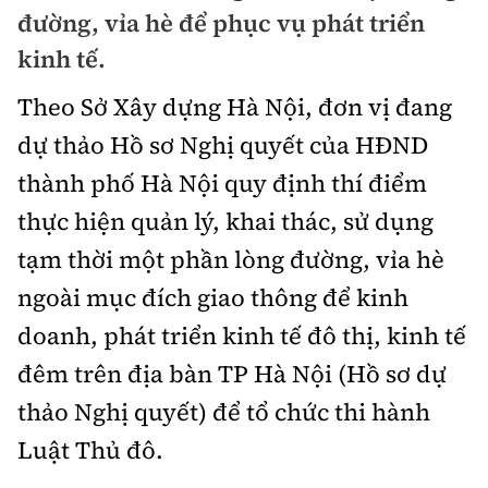
Chuyện dọc đường
đường, vỉa hè để phục vụ phát triển
Quy hoạch kiến trúc
Quản lý
Kinh tế
kinh tế.
Cải chính
Vật liệu xây dựng
Đường bộ
Thị trường
Theo Sở Xây dựng Hà Nội, đơn vị đang
Pháp luật
Giám định chất lượng
dự thảo Hồ sơ Nghị quyết của HĐND
Hàng không
Tài chính
Thanh tra
An toàn giao thông
thành phố Hà Nội quy định thí điểm
Quản lý đô thị
Đường sắt
Chứng khoán
thực hiện quản lý, khai thác, sử dụng
An ninh hình sự
Giao thông 24h
Chất lượng sống
Đăng kiểm
tạm thời một phần lòng đường, vỉa hè
Bảo hiểm
Điều tra
ATGT địa phương
ngoài mục đích giao thông để kinh
Giáo dục
Văn hóa - Giải Trí
Đường sắt tốc độ cao
Doanh nghiệp
Pháp đình
doanh, phát triển kinh tế đô thị, kinh tế
Văn hóa giao thông
Y tế
Văn hóa
Đường thủy
đêm trên địa bàn TP Hà Nội (Hồ sơ dự
Thể thao
Hỏi - Đáp
Lái xe an toàn
Đời sống
thảo Nghị quyết) để tổ chức thi hành
Showbiz
Hàng hải
Bóng đá
Công nghệ
Luật Thủ đô.
Chung tay vì ATGT
Lao động - Công đoàn
Điện ảnh
Đường sắt đô thị
Bình luận
Công nghệ mới