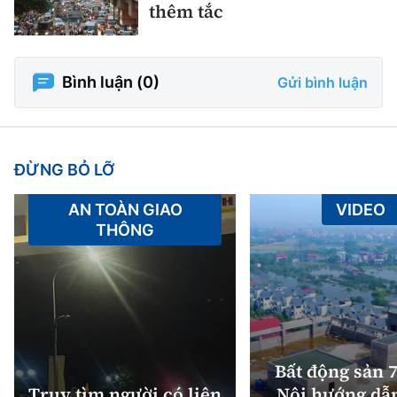
thêm tắc
Bình luận (
0
)
Gửi bình luận
ĐỪNG BỎ LỠ
AN TOÀN GIAO
VIDEO
THÔNG
Bất động sản 7
Truy tìm người có liên
Nội hướng dẫ