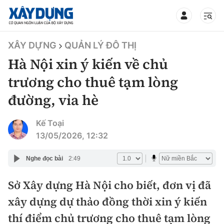
TIN BỘ XÂY DỰNG
XÂY DỰNG
QUẢN LÝ ĐÔ THỊ
Hà Nội xin ý kiến về chủ
trương cho thuê tạm lòng
đường, vỉa hè
CHUYÊN MỤC
Kế Toại
Mới nhất
13/05/2026, 12:32
Thời sự
Nghe đọc bài
2:49
Chính trị
Sở Xây dựng Hà Nội cho biết, đơn vị đã
Xây dựng
xây dựng dự thảo đồng thời xin ý kiến
Xã hội
Chỉ đạo điều hành
thí điểm chủ trương cho thuê tạm lòng
Giao thông