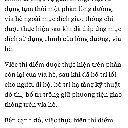
Tổng biên tập:
Nguyễn Thị Hồng Nga
dụng tạm thời một phần lòng đường,
Phó Tổng biên tập:
Nguyễn Sơn Tùng,
vỉa hè ngoài mục đích giao thông chỉ
Nguyễn Đức Thắng, La Đức Hùng
được thực hiện sau khi đã đáp ứng mục
Hotline:
Quảng cáo và Phát hành:
đích sử dụng chính của lòng đường, vỉa
0901 514 799
0915 057 282
hè.
Email:
bandoc@baoxaydung.vn
Cấm sao chép dưới mọi hình thức nếu không có sự
Việc thí điểm được thực hiện trên phần
chấp thuận bằng văn bản.
còn lại của vỉa hè, sau khi đã bố trí lối
cho người đi bộ, bố trí hạ tầng kỹ thuật
đô thị, bố trí trông giữ phương tiện giao
thông trên vỉa hè.
Thông tin tòa
soạn
Bên cạnh đó, việc thực hiện thí điểm