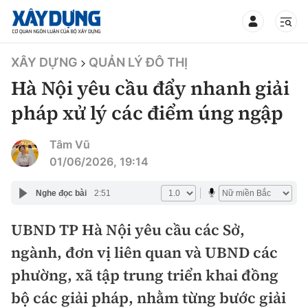
TIN BỘ XÂY DỰNG
XÂY DỰNG
QUẢN LÝ ĐÔ THỊ
Hà Nội yêu cầu đẩy nhanh giải
pháp xử lý các điểm úng ngập
CHUYÊN MỤC
Tâm Vũ
01/06/2026, 19:14
Mới nhất
Nghe đọc bài
2:51
Thời sự
UBND TP Hà Nội yêu cầu các Sở,
ngành, đơn vị liên quan và UBND các
Chính trị
Xây dựng
phường, xã tập trung triển khai đồng
Xã hội
Chỉ đạo điều hành
bộ các giải pháp, nhằm từng bước giải
Giao thông