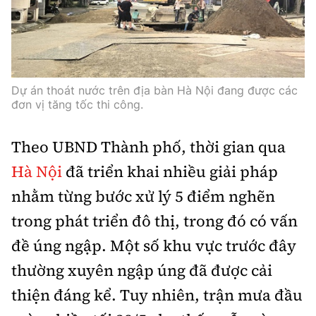
Thế giới
Gương sáng giao thông
Âm nhạc
Nhà thầu
Hậu trường sao
Sản phẩm mới
Thời sự Quốc tế
Đi ++
Mời thầu - Đấu thầu
360 độ thể thao
Tư vấn
Hồ sơ tài liệu
Du lịch
Video
Dự án thoát nước trên địa bàn Hà Nội đang được các
Thi viết về GTVT
đơn vị tăng tốc thi công.
Thế giới giao thông
Khám phá
Thời sự
Theo UBND Thành phố, thời gian qua
Thế giới xây dựng
Lối sống
Khám phá
Hà Nội
đã triển khai nhiều giải pháp
Ẩm thực
nhằm từng bước xử lý 5 điểm nghẽn
Camera giao thông
Cơ quan chủ quản: Bộ Xây dựng
trong phát triển đô thị, trong đó có vấn
Câu chuyện giao thông
đề úng ngập. Một số khu vực trước đây
Giấy phép số: 03/GP-BVHTTDL, cấp ngày 1/4/2025.
Giải trí - Thể thao
thường xuyên ngập úng đã được cải
Tòa soạn: Số 2 Nguyễn Công Hoan, phường Giảng Võ,
Hà Nội.
thiện đáng kể. Tuy nhiên, trận mưa đầu