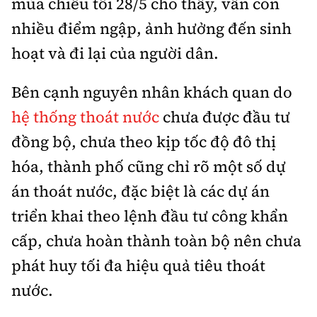
mùa chiều tối 28/5 cho thấy, vẫn còn
Tổng biên tập:
Nguyễn Thị Hồng Nga
nhiều điểm ngập, ảnh hưởng đến sinh
Phó Tổng biên tập:
Nguyễn Sơn Tùng,
hoạt và đi lại của người dân.
Nguyễn Đức Thắng, La Đức Hùng
Hotline:
Quảng cáo và Phát hành:
Bên cạnh nguyên nhân khách quan do
0901 514 799
0915 057 282
hệ thống thoát nước
chưa được đầu tư
Email:
bandoc@baoxaydung.vn
đồng bộ, chưa theo kịp tốc độ đô thị
Cấm sao chép dưới mọi hình thức nếu không có sự
chấp thuận bằng văn bản.
hóa, thành phố cũng chỉ rõ một số dự
án thoát nước, đặc biệt là các dự án
triển khai theo lệnh đầu tư công khẩn
cấp, chưa hoàn thành toàn bộ nên chưa
Thông tin tòa
phát huy tối đa hiệu quả tiêu thoát
soạn
nước.