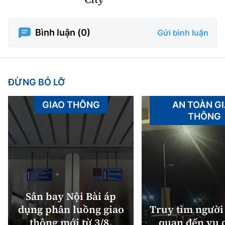
Bình luận (
0
)
Gửi bình luận
ĐỪNG BỎ LỠ
GIAO THÔNG
AN TOÀN G
THÔNG
Sân bay Nội Bài áp
dụng phân luồng giao
Truy tìm người 
thông mới từ 3/8,
quan đến vụ c