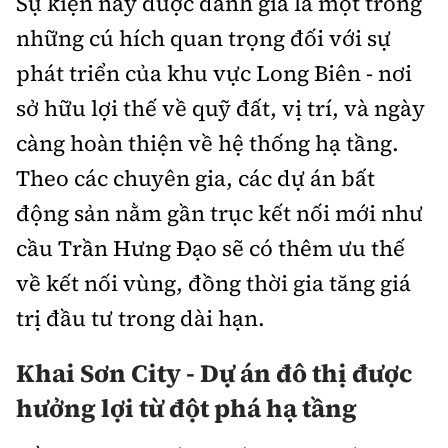
Sự kiện này được đánh giá là một trong
Tổng biên tập:
Nguyễn Thị Hồng Nga
những cú hích quan trọng đối với sự
Phó Tổng biên tập:
Nguyễn Sơn Tùng,
phát triển của khu vực Long Biên - nơi
Nguyễn Đức Thắng, La Đức Hùng
sở hữu lợi thế về quỹ đất, vị trí, và ngày
Hotline:
Quảng cáo và Phát hành:
0901 514 799
0915 057 282
càng hoàn thiện về hệ thống hạ tầng.
Theo các chuyên gia, các dự án bất
Email:
bandoc@baoxaydung.vn
Cấm sao chép dưới mọi hình thức nếu không có sự
động sản nằm gần trục kết nối mới như
chấp thuận bằng văn bản.
cầu Trần Hưng Đạo sẽ có thêm ưu thế
về kết nối vùng, đồng thời gia tăng giá
trị đầu tư trong dài hạn.
Khai Sơn City - Dự án đô thị được
Thông tin tòa
soạn
hưởng lợi từ đột phá hạ tầng