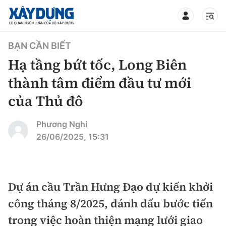
TIN BỘ XÂY DỰNG
BẠN CẦN BIẾT
Hạ tầng bứt tốc, Long Biên
thành tâm điểm đầu tư mới
của Thủ đô
CHUYÊN MỤC
Phương Nghi
Mới nhất
26/06/2025, 15:31
Thời sự
Chính trị
Dự án cầu Trần Hưng Đạo dự kiến khởi
Xây dựng
công tháng 8/2025, đánh dấu bước tiến
Xã hội
Chỉ đạo điều hành
trong việc hoàn thiện mạng lưới giao
Giao thông