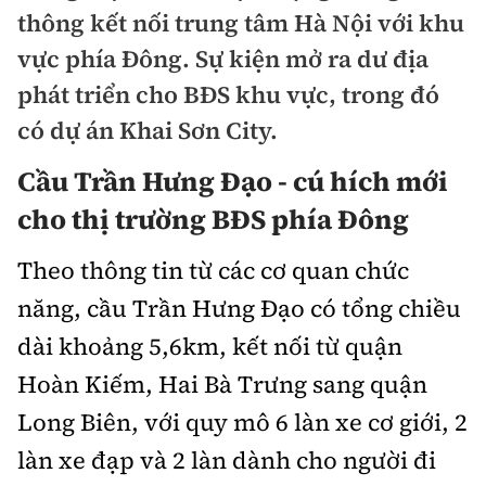
Chuyện dọc đường
thông kết nối trung tâm Hà Nội với khu
Quy hoạch kiến trúc
Quản lý
Kinh tế
vực phía Đông. Sự kiện mở ra dư địa
Cải chính
Vật liệu xây dựng
phát triển cho BĐS khu vực, trong đó
Đường bộ
Thị trường
Pháp luật
có dự án Khai Sơn City.
Giám định chất lượng
Hàng không
Tài chính
Thanh tra
Cầu Trần Hưng Đạo - cú hích mới
An toàn giao thông
Quản lý đô thị
Đường sắt
Chứng khoán
cho thị trường BĐS phía Đông
An ninh hình sự
Giao thông 24h
Chất lượng sống
Đăng kiểm
Bảo hiểm
Theo thông tin từ các cơ quan chức
Điều tra
ATGT địa phương
Giáo dục
năng, cầu Trần Hưng Đạo có tổng chiều
Văn hóa - Giải Trí
Đường sắt tốc độ cao
Doanh nghiệp
Pháp đình
Văn hóa giao thông
dài khoảng 5,6km, kết nối từ quận
Y tế
Văn hóa
Đường thủy
Thể thao
Hoàn Kiếm, Hai Bà Trưng sang quận
Hỏi - Đáp
Lái xe an toàn
Đời sống
Showbiz
Hàng hải
Long Biên, với quy mô 6 làn xe cơ giới, 2
Bóng đá
Công nghệ
Chung tay vì ATGT
Lao động - Công đoàn
làn xe đạp và 2 làn dành cho người đi
Điện ảnh
Đường sắt đô thị
Bình luận
Công nghệ mới