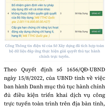
Thế giới
Gương sáng giao thông
Âm nhạc
Nhà thầu
Hậu trường sao
Sản phẩm mới
Thời sự Quốc tế
Đi ++
Mời thầu - Đấu thầu
360 độ thể thao
Tư vấn
Hồ sơ tài liệu
Du lịch
Video
Thi viết về GTVT
Thế giới giao thông
Khám phá
Thời sự
Cổng Thông tin điện tử của Sở Xây dựng đã tích hợp toàn
Thế giới xây dựng
bộ dữ liệu đáp ứng thực hiện giải quyết thủ tục hành
Lối sống
Khám phá
chính trực tuyến.
Ẩm thực
Camera giao thông
Theo Quyết định số 1656/QĐ-UBND
Cơ quan chủ quản: Bộ Xây dựng
ngày 15/8/2022, của UBND tỉnh về việc
Câu chuyện giao thông
Giấy phép số: 03/GP-BVHTTDL, cấp ngày 1/4/2025.
ban hành Danh mục thủ tục hành chính
Giải trí - Thể thao
đủ điều kiện triển khai dịch vụ công
Tòa soạn: Số 2 Nguyễn Công Hoan, phường Giảng Võ,
Hà Nội.
trực tuyến toàn trình trên địa bàn tỉnh,