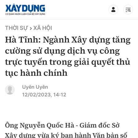
TIN BỘ XÂY DỰNG
THỜI SỰ
XÃ HỘI
Hà Tĩnh: Ngành Xây dựng tăng
cường sử dụng dịch vụ công
trực tuyến trong giải quyết thủ
CHUYÊN MỤC
tục hành chính
Mới nhất
Uyên Uyên
12/02/2023, 14:12
Thời sự
Chính trị
Xây dựng
Ông Nguyễn Quốc Hà - Giám đốc Sở
Xã hội
Chỉ đạo điều hành
Giao thông
Xây dựng vừa ký ban hành Văn bản số