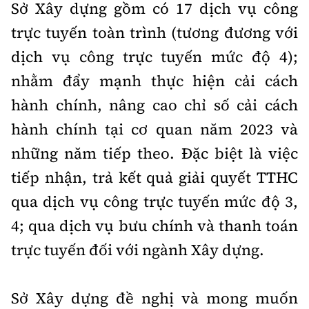
Tổng biên tập:
Nguyễn Thị Hồng Nga
Sở Xây dựng gồm có 17 dịch vụ công
trực tuyến toàn trình (tương đương với
Phó Tổng biên tập:
Nguyễn Sơn Tùng,
Nguyễn Đức Thắng, La Đức Hùng
dịch vụ công trực tuyến mức độ 4);
nhằm đẩy mạnh thực hiện cải cách
Hotline:
Quảng cáo và Phát hành:
0901 514 799
0915 057 282
hành chính, nâng cao chỉ số cải cách
Email:
bandoc@baoxaydung.vn
hành chính tại cơ quan năm 2023 và
Cấm sao chép dưới mọi hình thức nếu không có sự
những năm tiếp theo. Đặc biệt là việc
chấp thuận bằng văn bản.
tiếp nhận, trả kết quả giải quyết TTHC
qua dịch vụ công trực tuyến mức độ 3,
4; qua dịch vụ bưu chính và thanh toán
trực tuyến đối với ngành Xây dựng.
Thông tin tòa
soạn
Sở Xây dựng đề nghị và mong muốn