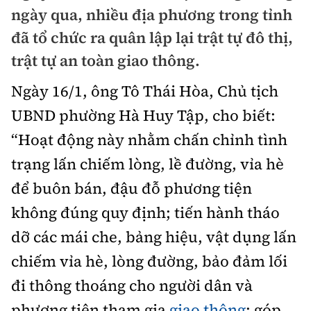
Chuyện dọc đường
ngày qua, nhiều địa phương trong tỉnh
Quy hoạch kiến trúc
Quản lý
Kinh tế
đã tổ chức ra quân lập lại trật tự đô thị,
Cải chính
Vật liệu xây dựng
trật tự an toàn giao thông.
Đường bộ
Thị trường
Pháp luật
Giám định chất lượng
Ngày 16/1, ông Tô Thái Hòa, Chủ tịch
Hàng không
Tài chính
Thanh tra
UBND phường Hà Huy Tập, cho biết:
An toàn giao thông
Quản lý đô thị
Đường sắt
Chứng khoán
“Hoạt động này nhằm chấn chỉnh tình
An ninh hình sự
Giao thông 24h
Chất lượng sống
trạng lấn chiếm lòng, lề đường, vỉa hè
Đăng kiểm
Bảo hiểm
Điều tra
ATGT địa phương
để buôn bán, đậu đỗ phương tiện
Giáo dục
Văn hóa - Giải Trí
Đường sắt tốc độ cao
Doanh nghiệp
Pháp đình
không đúng quy định; tiến hành tháo
Văn hóa giao thông
Y tế
Văn hóa
Đường thủy
dỡ các mái che, bảng hiệu, vật dụng lấn
Thể thao
Hỏi - Đáp
Lái xe an toàn
Đời sống
chiếm vỉa hè, lòng đường, bảo đảm lối
Showbiz
Hàng hải
Bóng đá
Công nghệ
đi thông thoáng cho người dân và
Chung tay vì ATGT
Lao động - Công đoàn
Điện ảnh
Đường sắt đô thị
Bình luận
phương tiện tham gia
giao thông
; góp
Công nghệ mới