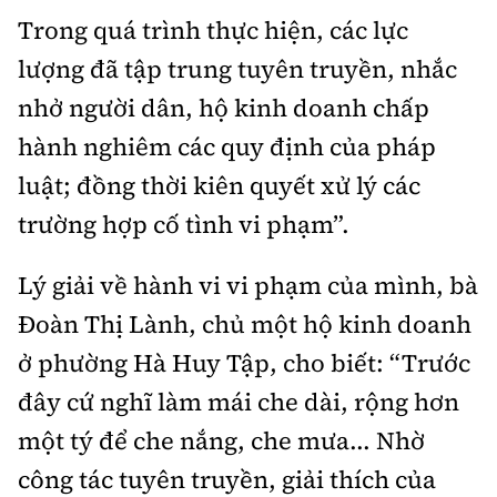
Tổng biên tập:
Nguyễn Thị Hồng Nga
Trong quá trình thực hiện, các lực
Phó Tổng biên tập:
Nguyễn Sơn Tùng,
lượng đã tập trung tuyên truyền, nhắc
Nguyễn Đức Thắng, La Đức Hùng
nhở người dân, hộ kinh doanh chấp
Hotline:
Quảng cáo và Phát hành:
hành nghiêm các quy định của pháp
0901 514 799
0915 057 282
luật; đồng thời kiên quyết xử lý các
Email:
bandoc@baoxaydung.vn
trường hợp cố tình vi phạm”.
Cấm sao chép dưới mọi hình thức nếu không có sự
chấp thuận bằng văn bản.
Lý giải về hành vi vi phạm của mình, bà
Đoàn Thị Lành, chủ một hộ kinh doanh
ở phường Hà Huy Tập, cho biết: “Trước
đây cứ nghĩ làm mái che dài, rộng hơn
Thông tin tòa
soạn
một tý để che nắng, che mưa... Nhờ
công tác tuyên truyền, giải thích của