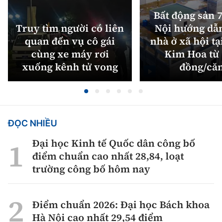
Bất động sản 7
Truy tìm người có liên
Nội hướng dẫ
quan đến vụ cô gái
nhà ở xã hội tạ
cùng xe máy rơi
Kim Hoa từ 
xuống kênh tử vong
đồng/că
ĐỌC NHIỀU
Đại học Kinh tế Quốc dân công bố
điểm chuẩn cao nhất 28,84, loạt
trường công bố hôm nay
Điểm chuẩn 2026: Đại học Bách khoa
Hà Nội cao nhất 29,54 điểm