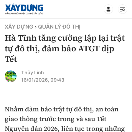
TIN BỘ XÂY DỰNG
XÂY DỰNG
QUẢN LÝ ĐÔ THỊ
Hà Tĩnh tăng cường lập lại trật
tự đô thị, đảm bảo ATGT dịp
Tết
CHUYÊN MỤC
Thủy Linh
Mới nhất
16/01/2026, 09:43
Thời sự
Chính trị
Nhằm đảm bảo trật tự đô thị, an toàn
Xây dựng
giao thông trước trong và sau Tết
Xã hội
Chỉ đạo điều hành
Nguyên đán 2026, liên tục trong những
Giao thông