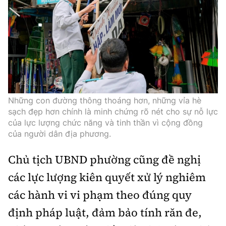
Những con đường thông thoáng hơn, những vỉa hè
sạch đẹp hơn chính là minh chứng rõ nét cho sự nỗ lực
của lực lượng chức năng và tinh thần vì cộng đồng
của người dân địa phương.
Chủ tịch UBND phường cũng đề nghị
các lực lượng kiên quyết xử lý nghiêm
các hành vi vi phạm theo đúng quy
định pháp luật, đảm bảo tính răn đe,