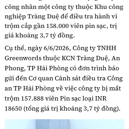
Chuyện dọc đường
công nhân một công ty thuộc Khu công
Quy hoạch kiến trúc
Quản lý
Kinh tế
nghiệp Tràng Duệ để điều tra hành vi
Cải chính
Vật liệu xây dựng
Đường bộ
trộm cắp gần 158.000 viên pin sạc, trị
Thị trường
Pháp luật
giá khoảng 3,7 tỷ đồng.
Giám định chất lượng
Hàng không
Tài chính
Thanh tra
Cụ thể, ngày 6/6/2026, Công ty TNHH
An toàn giao thông
Quản lý đô thị
Đường sắt
Chứng khoán
Greenwords thuộc KCN Tràng Duệ, An
An ninh hình sự
Giao thông 24h
Chất lượng sống
Phong, TP Hải Phòng có đơn trình báo
Đăng kiểm
Bảo hiểm
Điều tra
ATGT địa phương
gửi đến Cơ quan Cảnh sát điều tra Công
Giáo dục
Văn hóa - Giải Trí
Đường sắt tốc độ cao
Doanh nghiệp
Pháp đình
an TP Hải Phòng về việc công ty bị mất
Văn hóa giao thông
Y tế
Văn hóa
Đường thủy
trộm 157.888 viên Pin sạc loại INR
Thể thao
Hỏi - Đáp
Lái xe an toàn
Đời sống
18650 (tổng giá trị khoảng 3,7 tỷ đồng).
Showbiz
Hàng hải
Bóng đá
Công nghệ
Chung tay vì ATGT
Lao động - Công đoàn
Điện ảnh
Đường sắt đô thị
Bình luận
Công nghệ mới