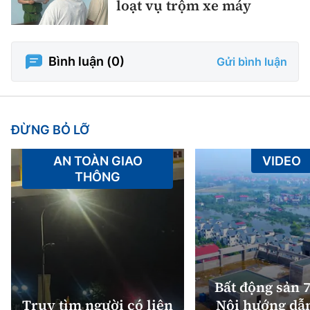
loạt vụ trộm xe máy
Bình luận (
0
)
Gửi bình luận
ĐỪNG BỎ LỠ
AN TOÀN GIAO
VIDEO
THÔNG
Bất động sản 7
Truy tìm người có liên
Nội hướng dẫ