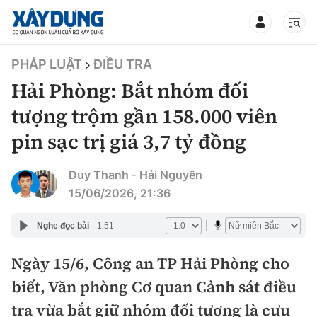
TIN BỘ XÂY DỰNG
PHÁP LUẬT
ĐIỀU TRA
Hải Phòng: Bắt nhóm đối
tượng trộm gần 158.000 viên
pin sạc trị giá 3,7 tỷ đồng
CHUYÊN MỤC
Duy Thanh
Hải Nguyên
-
Mới nhất
15/06/2026, 21:36
Thời sự
Nghe đọc bài
1:51
Chính trị
Ngày 15/6, Công an TP Hải Phòng cho
Xây dựng
biết, Văn phòng Cơ quan Cảnh sát điều
Xã hội
Chỉ đạo điều hành
Giao thông
tra vừa bắt giữ nhóm đối tượng là cựu