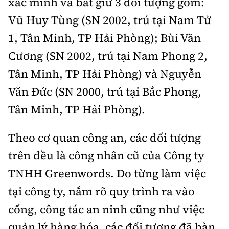
xác minh và bắt giữ 3 đối tượng gồm:
Tổng biên tập:
Nguyễn Thị Hồng Nga
Vũ Huy Tùng (SN 2002, trú tại Nam Tử
Phó Tổng biên tập:
Nguyễn Sơn Tùng,
1, Tân Minh, TP Hải Phòng); Bùi Văn
Nguyễn Đức Thắng, La Đức Hùng
Cương (SN 2002, trú tại Nam Phong 2,
Hotline:
Quảng cáo và Phát hành:
0901 514 799
0915 057 282
Tân Minh, TP Hải Phòng) và Nguyễn
Email:
bandoc@baoxaydung.vn
Văn Đức (SN 2000, trú tại Bắc Phong,
Cấm sao chép dưới mọi hình thức nếu không có sự
Tân Minh, TP Hải Phòng).
chấp thuận bằng văn bản.
Theo cơ quan công an, các đối tượng
trên đều là công nhân cũ của Công ty
TNHH Greenwords. Do từng làm việc
Thông tin tòa
tại công ty, nắm rõ quy trình ra vào
soạn
cổng, công tác an ninh cũng như việc
quản lý hàng hóa, các đối tượng đã bàn