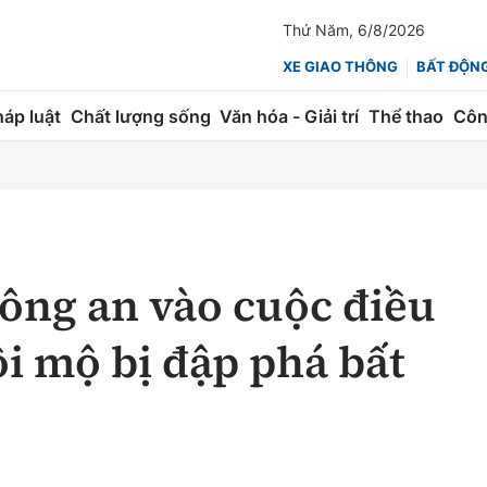
Thứ Năm, 6/8/2026
XE GIAO THÔNG
BẤT ĐỘN
háp luật
Chất lượng sống
Văn hóa - Giải trí
Thể thao
Côn
Giao thông
Kinh tế
ành
Quản lý
Thị trường
 trúc
Đường bộ
Tài chính
ông an vào cuộc điều
ng
Hàng không
Chứng khoán
ôi mộ bị đập phá bất
 lượng
Đường sắt
Bảo hiểm
Đường sắt tốc độ cao
Doanh nghiệp
Đăng kiểm
xem thêm