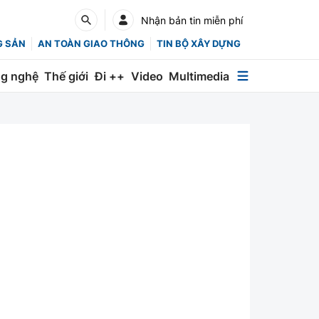
Nhận bản tin miễn phí
G SẢN
AN TOÀN GIAO THÔNG
TIN BỘ XÂY DỰNG
g nghệ
Thế giới
Đi ++
Video
Multimedia
Multimedia
Special
Emagazine
Photo
Infographic
English
Các chuyên trang