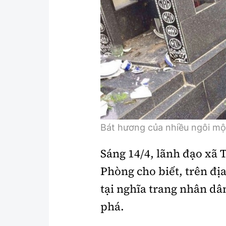
Y tế
Showbiz
Đời sống
Điện ảnh
Lao động - Công đoàn
Âm nhạc
Thế giới
Đi ++
Thời sự Quốc tế
Du lịch
Hồ sơ tài liệu
Khám phá
Bát hương của nhiều ngôi mộ
Thế giới giao thông
Lối sống
Sáng 14/4, lãnh đạo xã
Thế giới xây dựng
Ẩm thực
Phòng cho biết, trên đị
tại nghĩa trang nhân d
phá.