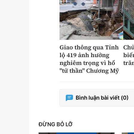
Giao thông qua Tỉnh
Chủ
lộ 419 ảnh hưởng
biế
nghiêm trọng vì hố
tră
"tử thần" Chương Mỹ
Bình luận bài viết (
0
)
ĐỪNG BỎ LỠ