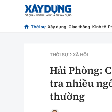
Thời sự
Xây dựng
Giao thông
Kinh tế
P
Thời sự
Xây dựng
Chính trị
Chỉ đạo điều h
THỜI SỰ
XÃ HỘI
Xã hội
Quy hoạch kiến
Hải Phòng: C
Chuyện dọc đường
Vật liệu xây dự
tra nhiều ng
Cải chính
Giám định chất
thường
Quản lý đô thị