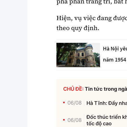
phá phần trang trí, bát
Hiện, vụ việc đang được
theo quy định.
Hà Nội yê
năm 1954
CHỦ ĐỀ:
Tin tức trong ng
06/08
Hà Tĩnh: Đẩy nha
Đốc thúc triển k
06/08
tốc độ cao