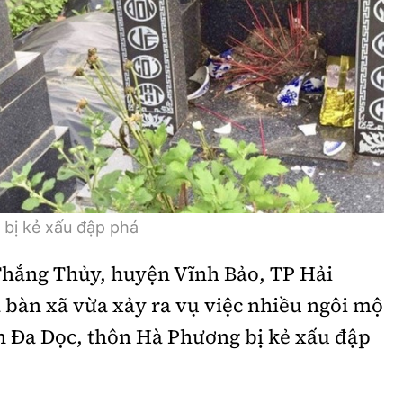
Bình luận
Sản phẩm mới
Hậu trường sao
AI
360 độ thể thao
Tư vấn
Video
Thời sự
Khám phá
 bị kẻ xấu đập phá
Camera giao thông
 Thắng Thủy, huyện Vĩnh Bảo, TP Hải
Câu chuyện giao thông
a bàn xã vừa xảy ra vụ việc nhiều ngôi mộ
Lăng kính xây dựng
ân Đa Dọc, thôn Hà Phương bị kẻ xấu đập
Giải trí - Thể thao