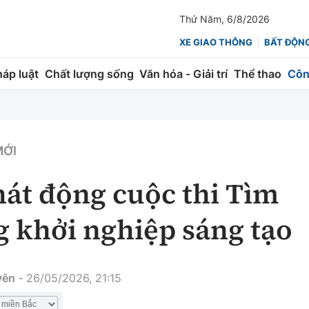
Thứ Năm, 6/8/2026
XE GIAO THÔNG
BẤT ĐỘN
háp luật
Chất lượng sống
Văn hóa - Giải trí
Thể thao
Côn
Giao thông
Kinh tế
ành
Quản lý
Thị trường
MỚI
 trúc
Đường bộ
Tài chính
át động cuộc thi Tìm
ng
Hàng không
Chứng khoán
g khởi nghiệp sáng tạo
 lượng
Đường sắt
Bảo hiểm
Đường sắt tốc độ cao
Doanh nghiệp
yên
26/05/2026, 21:15
-
Đăng kiểm
xem thêm