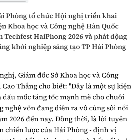
hông
Đường thủy
i Phòng tổ chức Hội nghị triển khai
h
Hàng hải
iện Khoa học và Công nghệ Hàn Quốc
ng
iện Techfest HaiPhong 2026 và phát động
Đường sắt đô thị
năng khởi nghiệp sáng tạo TP Hải Phòng
hông
Nhà thầu
Mời thầu - Đấu thầu
 nghị, Giám đốc Sở Khoa học và Công
TGT
Thi viết về Ngành
Cao Thắng cho biết: "Đây là một sự kiện
ao thông
 là dấu mốc tăng tốc mạnh mẽ cho chuỗi
 nghệ vốn đang diễn ra vô cùng sôi nổi
m 2026 đến nay. Đồng thời, là lời tuyên
rí
Thể thao
Công nghệ
 chiến lược của Hải Phòng - định vị
Bóng đá
Công nghệ mới