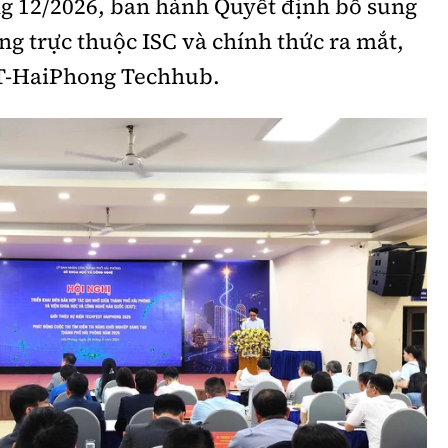
g 12/2026, ban hành Quyết định bổ sung
g trực thuộc ISC và chính thức ra mắt,
ST-HaiPhong Techhub.