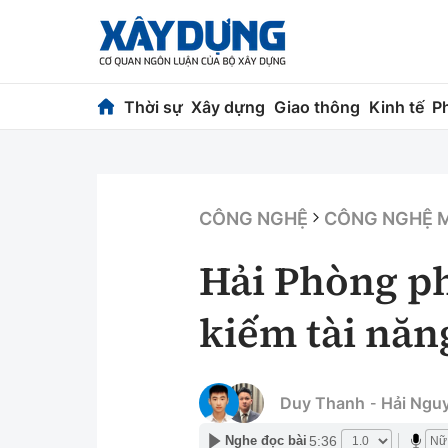
Thời sự
Xây dựng
Giao thông
Kinh tế
P
Thời sự
Xây dựng
Chính trị
Chỉ đạo điều h
CÔNG NGHỆ
CÔNG NGHỆ 
Xã hội
Quy hoạch kiến
Hải Phòng ph
Chuyện dọc đường
Vật liệu xây dự
kiếm tài năn
Cải chính
Giám định chất
Quản lý đô thị
Duy Thanh
Hải Ngu
-
5:36
Nghe đọc bài