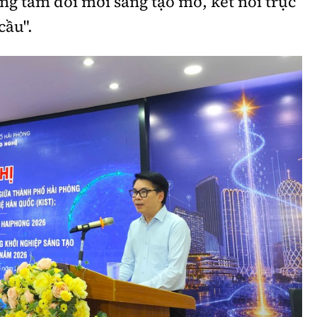
ng tâm đổi mới sáng tạo mở, kết nối trực
Bình luận
Sản phẩm mới
cầu".
Hậu trường sao
AI
360 độ thể thao
Tư vấn
Video
Thời sự
Khám phá
Camera giao thông
Câu chuyện giao thông
Lăng kính xây dựng
Giải trí - Thể thao