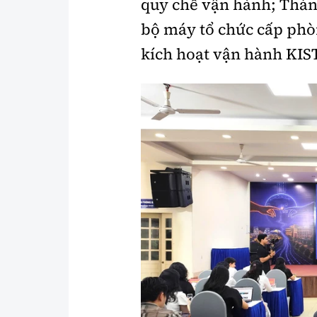
quy chế vận hành; Thán
bộ máy tổ chức cấp phòn
kích hoạt vận hành KI