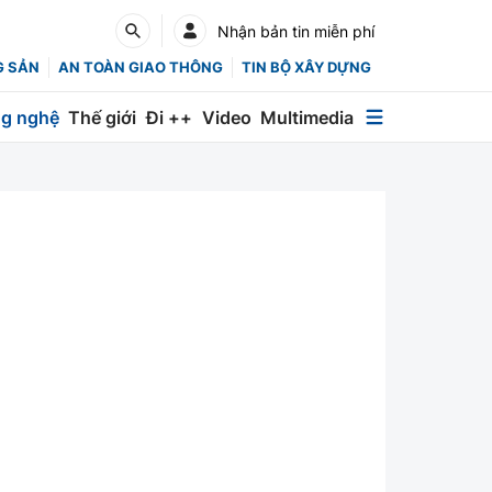
Nhận bản tin miễn phí
G SẢN
AN TOÀN GIAO THÔNG
TIN BỘ XÂY DỰNG
g nghệ
Thế giới
Đi ++
Video
Multimedia
Multimedia
Special
Emagazine
Photo
Infographic
English
Các chuyên trang