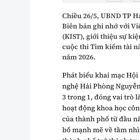
Pháp luật
An toàn giao t
Chiều 26/5, UBND TP Hả
Thanh tra
Giao thông 24
Biên bản ghi nhớ với V
An ninh hình sự
ATGT địa phươ
(KIST), giới thiệu sự k
cuộc thi Tìm kiếm tài 
Điều tra
Văn hóa giao t
năm 2026.
Pháp đình
Lái xe an toàn
Phát biểu khai mạc Hội
Hỏi - Đáp
Chung tay vì A
nghệ Hải Phòng Nguyễn 
Gương sáng gi
xem thêm
3 trong 1, đóng vai trò
hoạt động khoa học công
của thành phố từ đầu nă
Chất lượng sống
Văn hóa - Giải T
bố mạnh mẽ về tầm nhìn
Giáo dục
Văn hóa