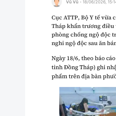
Vũ Vũ
18/06/2026, 15:1
-
Pháp luật
An toàn giao t
Cục ATTP, Bộ Y tế vừa c
Thanh tra
Giao thông 24
Tháp khẩn trương điều t
An ninh hình sự
ATGT địa phươ
phòng chống ngộ độc tr
Điều tra
Văn hóa giao t
nghi ngộ độc sau ăn bán
Pháp đình
Lái xe an toàn
Ngày 18/6, theo báo cáo
Hỏi - Đáp
Chung tay vì A
tỉnh Đồng Tháp) ghi nh
Gương sáng gi
phẩm trên địa bàn phư
xem thêm
Chất lượng sống
Văn hóa - Giải T
Giáo dục
Văn hóa