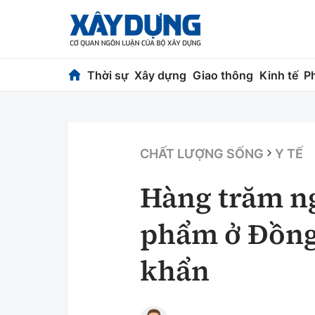
Thời sự
Xây dựng
Giao thông
Kinh tế
P
Thời sự
Xây dựng
Chính trị
Chỉ đạo điều h
CHẤT LƯỢNG SỐNG
Y TẾ
Xã hội
Quy hoạch kiến
Hàng trăm n
Chuyện dọc đường
Vật liệu xây dự
phẩm ở Đồng 
Cải chính
Giám định chất
khẩn
Quản lý đô thị