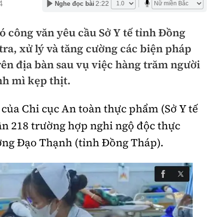
4
2:22
Nghe đọc bài
hông
Đường thủy
ó công văn yêu cầu Sở Y tế tỉnh Đồng
h
Hàng hải
ra, xử lý và tăng cường các biện pháp
ng
Đường sắt đô thị
ên địa bàn sau vụ việc hàng trăm người
hông
Nhà thầu
h mì kẹp thịt.
Mời thầu - Đấu thầu
 của Chi cục An toàn thực phẩm (Sở Y tế
TGT
Thi viết về Ngành
ận 218 trường hợp nghi ngộ độc thực
ao thông
ờng Đạo Thạnh (tỉnh Đồng Tháp).
rí
Thể thao
Công nghệ
Bóng đá
Công nghệ mới