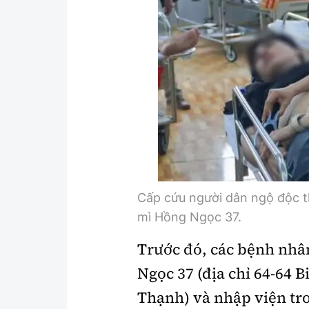
Y tế
Showbiz
Đời sống
Điện ảnh
Lao động - Công đoàn
Âm nhạc
Thế giới
Đi ++
Thời sự Quốc tế
Du lịch
Hồ sơ tài liệu
Khám phá
Thế giới giao thông
Lối sống
Cấp cứu người dân ngộ độc th
mì Hồng Ngọc 37.
Thế giới xây dựng
Ẩm thực
Trước đó, các bệnh nhân
Ngọc 37 (địa chỉ 64-64 
Thạnh) và nhập viện tro