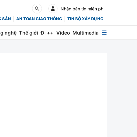
Nhận bản tin miễn phí
G SẢN
AN TOÀN GIAO THÔNG
TIN BỘ XÂY DỰNG
g nghệ
Thế giới
Đi ++
Video
Multimedia
Multimedia
Special
Emagazine
Photo
Infographic
English
Các chuyên trang