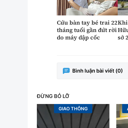
Cứu bàn tay bé trai 22
Khi
tháng tuổi gần đứt rời
Hữu
do máy dập cốc
sở 
Bình luận bài viết (
0
)
ĐỪNG BỎ LỠ
GIAO THÔNG