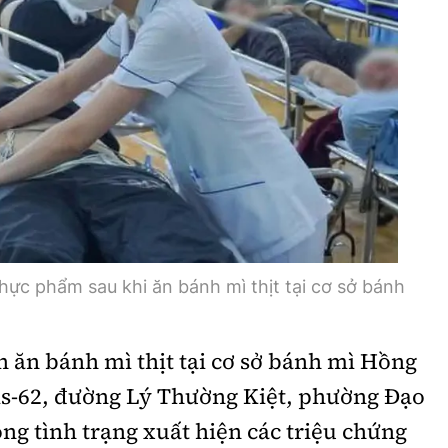
Bình luận
Sản phẩm mới
Hậu trường sao
AI
360 độ thể thao
Tư vấn
Video
Thời sự
Khám phá
Camera giao thông
ực phẩm sau khi ăn bánh mì thịt tại cơ sở bánh
Câu chuyện giao thông
 ăn bánh mì thịt tại cơ sở bánh mì Hồng
Lăng kính xây dựng
Bis-62, đường Lý Thường Kiệt, phường Đạo
Giải trí - Thể thao
ng tình trạng xuất hiện các triệu chứng