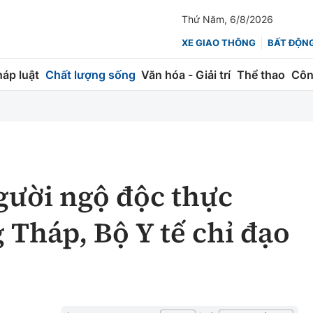
Thứ Năm, 6/8/2026
XE GIAO THÔNG
BẤT ĐỘN
háp luật
Chất lượng sống
Văn hóa - Giải trí
Thể thao
Côn
Giao thông
Kinh tế
ành
Quản lý
Thị trường
 trúc
Đường bộ
Tài chính
gười ngộ độc thực
ng
Hàng không
Chứng khoán
Tháp, Bộ Y tế chỉ đạo
 lượng
Đường sắt
Bảo hiểm
Đường sắt tốc độ cao
Doanh nghiệp
Đăng kiểm
xem thêm