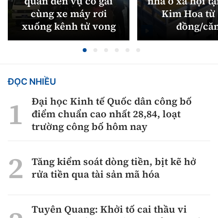
quan đến vụ cô gái
nhà ở xã hội tạ
cùng xe máy rơi
Kim Hoa từ 
xuống kênh tử vong
đồng/că
ĐỌC NHIỀU
Đại học Kinh tế Quốc dân công bố
điểm chuẩn cao nhất 28,84, loạt
trường công bố hôm nay
Tăng kiểm soát dòng tiền, bịt kẽ hở
rửa tiền qua tài sản mã hóa
Tuyên Quang: Khởi tố cai thầu vi