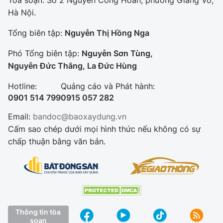
Tòa soạn: Số 2 Nguyễn Công Hoan, phường Giảng Võ,
Hà Nội.
Tổng biên tập:
Nguyễn Thị Hồng Nga
Phó Tổng biên tập:
Nguyễn Sơn Tùng,
Nguyễn Đức Thắng, La Đức Hùng
Hotline:
Quảng cáo và Phát hành:
0901 514 799
0915 057 282
Email:
bandoc@baoxaydung.vn
Cấm sao chép dưới mọi hình thức nếu không có sự
chấp thuận bằng văn bản.
Thông tin tòa
soạn