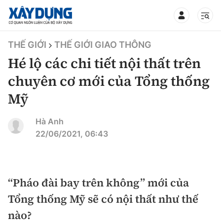
TIN BỘ XÂY DỰNG
THẾ GIỚI
THẾ GIỚI GIAO THÔNG
Hé lộ các chi tiết nội thất trên
chuyên cơ mới của Tổng thống
Mỹ
CHUYÊN MỤC
Hà Anh
Mới nhất
22/06/2021, 06:43
Thời sự
Chính trị
“Pháo đài bay trên không” mới của
Xây dựng
Tổng thống Mỹ sẽ có nội thất như thế
Xã hội
Chỉ đạo điều hành
nào?
Giao thông