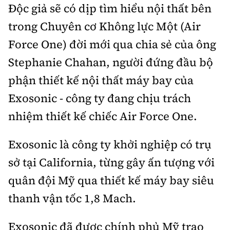
Thế giới
Độc giả sẽ có dịp tìm hiểu nội thất bên
Gương sáng giao thông
Âm nhạc
Nhà thầu
Hậu trường sao
trong Chuyên cơ Không lực Một (Air
Sản phẩm mới
Thời sự Quốc tế
Đi ++
Force One) đời mới qua chia sẻ của ông
Mời thầu - Đấu thầu
360 độ thể thao
Tư vấn
Hồ sơ tài liệu
Du lịch
Stephanie Chahan, người đứng đầu bộ
Video
Thi viết về GTVT
phận thiết kế nội thất máy bay của
Thế giới giao thông
Khám phá
Thời sự
Exosonic - công ty đang chịu trách
Thế giới xây dựng
Lối sống
nhiệm thiết kế chiếc Air Force One.
Khám phá
Ẩm thực
Camera giao thông
Exosonic là công ty khởi nghiệp có trụ
Cơ quan chủ quản: Bộ Xây dựng
sở tại California, từng gây ấn tượng với
Câu chuyện giao thông
quân đội Mỹ qua thiết kế máy bay siêu
Giấy phép số: 03/GP-BVHTTDL, cấp ngày 1/4/2025.
Giải trí - Thể thao
thanh vận tốc 1,8 Mach.
Tòa soạn: Số 2 Nguyễn Công Hoan, phường Giảng Võ,
Hà Nội.
Exosonic đã được chính phủ Mỹ trao