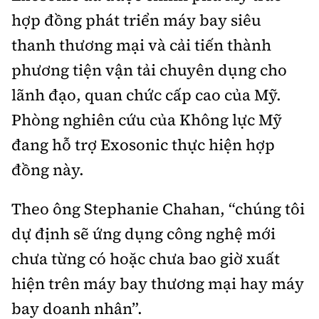
Tổng biên tập:
Nguyễn Thị Hồng Nga
hợp đồng phát triển máy bay siêu
Phó Tổng biên tập:
Nguyễn Sơn Tùng,
thanh thương mại và cải tiến thành
Nguyễn Đức Thắng, La Đức Hùng
phương tiện vận tải chuyên dụng cho
Hotline:
Quảng cáo và Phát hành:
lãnh đạo, quan chức cấp cao của Mỹ.
0901 514 799
0915 057 282
Phòng nghiên cứu của Không lực Mỹ
Email:
bandoc@baoxaydung.vn
đang hỗ trợ Exosonic thực hiện hợp
Cấm sao chép dưới mọi hình thức nếu không có sự
chấp thuận bằng văn bản.
đồng này.
Theo ông Stephanie Chahan, “chúng tôi
dự định sẽ ứng dụng công nghệ mới
chưa từng có hoặc chưa bao giờ xuất
Thông tin tòa
soạn
hiện trên máy bay thương mại hay máy
bay doanh nhân”.