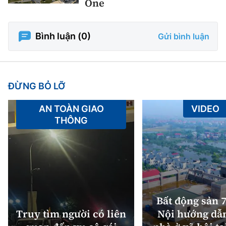
One
Bình luận (
0
)
Gửi bình luận
ĐỪNG BỎ LỠ
AN TOÀN GIAO
VIDEO
THÔNG
Bất động sản 7
Truy tìm người có liên
Nội hướng dẫ