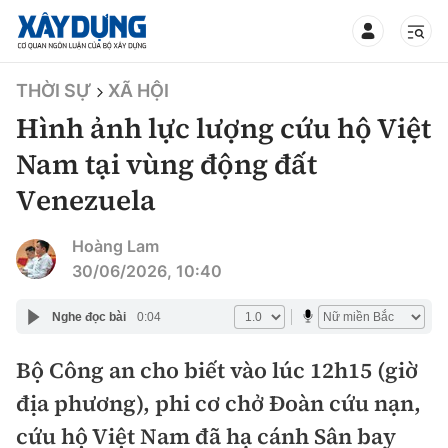
TIN BỘ XÂY DỰNG
THỜI SỰ
XÃ HỘI
Hình ảnh lực lượng cứu hộ Việt
Nam tại vùng động đất
Venezuela
CHUYÊN MỤC
Hoàng Lam
Mới nhất
30/06/2026, 10:40
Thời sự
Nghe đọc bài
0:04
Chính trị
Bộ Công an cho biết vào lúc 12h15 (giờ
Xây dựng
địa phương), phi cơ chở Đoàn cứu nạn,
Xã hội
Chỉ đạo điều hành
cứu hộ Việt Nam đã hạ cánh Sân bay
Giao thông