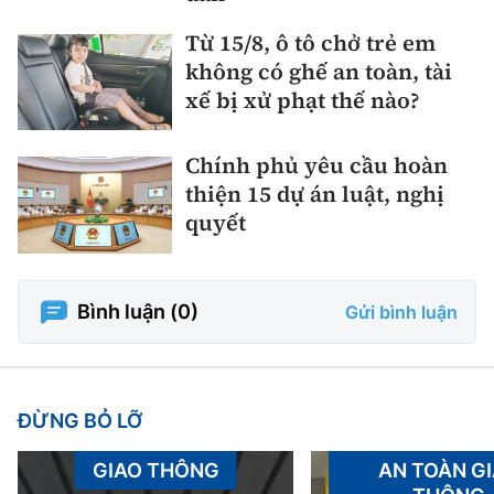
Từ 15/8, ô tô chở trẻ em
không có ghế an toàn, tài
xế bị xử phạt thế nào?
Chính phủ yêu cầu hoàn
thiện 15 dự án luật, nghị
quyết
Bình luận (
0
)
Gửi bình luận
ĐỪNG BỎ LỠ
GIAO THÔNG
AN TOÀN G