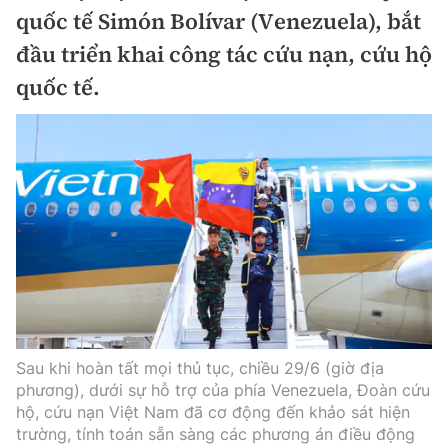
Chuyện dọc đường
quốc tế Simón Bolívar (Venezuela), bắt
Quy hoạch kiến trúc
Quản lý
Kinh tế
đầu triển khai công tác cứu nạn, cứu hộ
Cải chính
Vật liệu xây dựng
quốc tế.
Đường bộ
Thị trường
Pháp luật
Giám định chất lượng
Hàng không
Tài chính
Thanh tra
An toàn giao thông
Quản lý đô thị
Đường sắt
Chứng khoán
An ninh hình sự
Giao thông 24h
Chất lượng sống
Đăng kiểm
Bảo hiểm
Điều tra
ATGT địa phương
Giáo dục
Văn hóa - Giải Trí
Đường sắt tốc độ cao
Doanh nghiệp
Pháp đình
Văn hóa giao thông
Y tế
Văn hóa
Đường thủy
Thể thao
Hỏi - Đáp
Lái xe an toàn
Sau khi hoàn tất mọi thủ tục, chiều 29/6 (giờ địa
Đời sống
Showbiz
Hàng hải
Bóng đá
phương), dưới sự hỗ trợ của phía Venezuela, Đoàn cứu
Công nghệ
Chung tay vì ATGT
hộ, cứu nạn Việt Nam đã cơ động đến khảo sát hiện
Lao động - Công đoàn
Điện ảnh
Đường sắt đô thị
trường, tính toán sẵn sàng các phương án điều động
Bình luận
Công nghệ mới