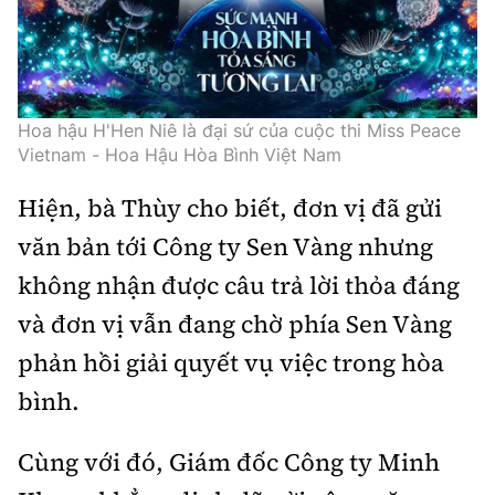
Hoa hậu H'Hen Niê là đại sứ của cuộc thi Miss Peace
Vietnam - Hoa Hậu Hòa Bình Việt Nam
Hiện, bà Thùy cho biết, đơn vị đã gửi
văn bản tới Công ty Sen Vàng nhưng
không nhận được câu trả lời thỏa đáng
và đơn vị vẫn đang chờ phía Sen Vàng
phản hồi giải quyết vụ việc trong hòa
bình.
Cùng với đó, Giám đốc Công ty Minh