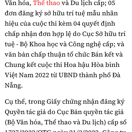
Văn hóa,
Thể thao
và Du lịch cấp; 05
Tổng biên tập:
Nguyễn Thị Hồng Nga
đơn đăng ký sở hữu trí tuệ mẫu nhãn
Phó Tổng biên tập:
Nguyễn Sơn Tùng,
Nguyễn Đức Thắng, La Đức Hùng
hiệu của cuộc thi kèm 04 quyết định
chấp nhận đơn hợp lệ do Cục Sở hữu trí
Hotline:
Quảng cáo và Phát hành:
0901 514 799
0915 057 282
tuệ - Bộ Khoa học và Công nghệ cấp; và
Email:
bandoc@baoxaydung.vn
văn bản chấp thuận tổ chức Bán kết và
Cấm sao chép dưới mọi hình thức nếu không có sự
Chung kết cuộc thi Hoa hậu Hòa bình
chấp thuận bằng văn bản.
Việt Nam 2022 từ UBND thành phố Đà
Nẵng.
Cụ thể, trong Giấy chứng nhận đăng ký
Thông tin tòa
Quyền tác giả do Cục Bản quyền tác giả
soạn
(Bộ Văn hóa, Thể thao và Du lịch) cấp số