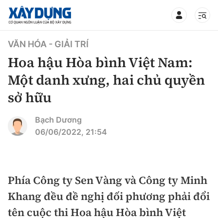
TIN BỘ XÂY DỰNG
VĂN HÓA - GIẢI TRÍ
Hoa hậu Hòa bình Việt Nam:
Một danh xưng, hai chủ quyền
sở hữu
CHUYÊN MỤC
Bạch Dương
Mới nhất
06/06/2022, 21:54
Thời sự
Chính trị
Phía Công ty Sen Vàng và Công ty Minh
Xây dựng
Khang đều đề nghị đối phương phải đổi
Xã hội
Chỉ đạo điều hành
tên cuộc thi Hoa hậu Hòa bình Việt
Giao thông