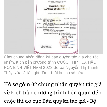
Thế giới
Gương sáng giao thông
Âm nhạc
Nhà thầu
Hậu trường sao
Sản phẩm mới
Thời sự Quốc tế
Đi ++
Mời thầu - Đấu thầu
360 độ thể thao
Tư vấn
Hồ sơ tài liệu
Du lịch
Video
Thi viết về GTVT
Thế giới giao thông
Khám phá
Thời sự
Thế giới xây dựng
Lối sống
Khám phá
Giấy chứng nhận đăng ký bản quyền tác giả cho tác
phẩm: Kịch bản chương trình CUỘC THI “HOA HẬU
Ẩm thực
Camera giao thông
HÒA BÌNH VIỆT NAM 2023 do bà Nguyễn Thị Thanh
Thùy, vừa là tác giả đồng thời là chủ sở hữu
Cơ quan chủ quản: Bộ Xây dựng
Câu chuyện giao thông
Giấy phép số: 03/GP-BVHTTDL, cấp ngày 1/4/2025.
Hồ sơ gồm 02 chứng nhận quyền tác giả
Giải trí - Thể thao
về kịch bản chương trình liên quan đến
Tòa soạn: Số 2 Nguyễn Công Hoan, phường Giảng Võ,
Hà Nội.
cuộc thi do cục Bản quyền tác giả - Bộ