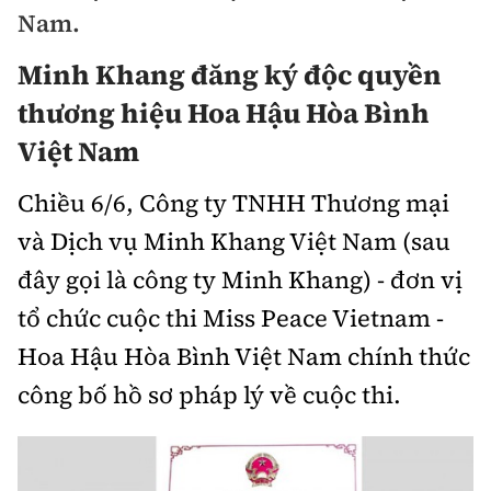
Chuyện dọc đường
Nam.
Quy hoạch kiến trúc
Quản lý
Kinh tế
Minh Khang đăng ký độc quyền
Cải chính
Vật liệu xây dựng
Đường bộ
Thị trường
thương hiệu Hoa Hậu Hòa Bình
Pháp luật
Giám định chất lượng
Việt Nam
Hàng không
Tài chính
Thanh tra
An toàn giao thông
Quản lý đô thị
Chiều 6/6, Công ty TNHH Thương mại
Đường sắt
Chứng khoán
An ninh hình sự
Giao thông 24h
và Dịch vụ Minh Khang Việt Nam (sau
Chất lượng sống
Đăng kiểm
Bảo hiểm
đây gọi là công ty Minh Khang) - đơn vị
Điều tra
ATGT địa phương
Giáo dục
Văn hóa - Giải Trí
Đường sắt tốc độ cao
tổ chức cuộc thi Miss Peace Vietnam -
Doanh nghiệp
Pháp đình
Văn hóa giao thông
Y tế
Hoa Hậu Hòa Bình Việt Nam chính thức
Văn hóa
Đường thủy
Thể thao
Hỏi - Đáp
công bố hồ sơ pháp lý về cuộc thi.
Lái xe an toàn
Đời sống
Showbiz
Hàng hải
Bóng đá
Công nghệ
Chung tay vì ATGT
Lao động - Công đoàn
Điện ảnh
Đường sắt đô thị
Bình luận
Công nghệ mới