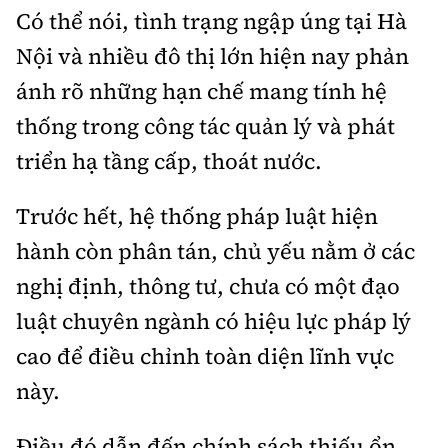
Tổng biên tập:
Nguyễn Thị Hồng Nga
Có thể nói, tình trạng ngập úng tại Hà
Phó Tổng biên tập:
Nguyễn Sơn Tùng,
Nội và nhiều đô thị lớn hiện nay phản
Nguyễn Đức Thắng, La Đức Hùng
ánh rõ những hạn chế mang tính hệ
Hotline:
Quảng cáo và Phát hành:
thống trong công tác quản lý và phát
0901 514 799
0915 057 282
triển hạ tầng cấp, thoát nước.
Email:
bandoc@baoxaydung.vn
Cấm sao chép dưới mọi hình thức nếu không có sự
Trước hết, hệ thống pháp luật hiện
chấp thuận bằng văn bản.
hành còn phân tán, chủ yếu nằm ở các
nghị định, thông tư, chưa có một đạo
luật chuyên ngành có hiệu lực pháp lý
cao để điều chỉnh toàn diện lĩnh vực
Thông tin tòa
soạn
này.
Điều đó dẫn đến chính sách thiếu ổn