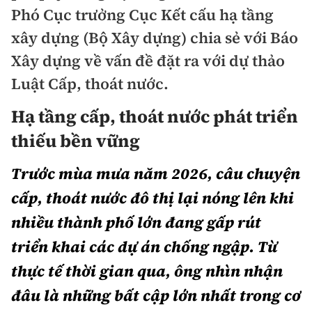
Chuyện dọc đường
Phó Cục trưởng Cục Kết cấu hạ tầng
Quy hoạch kiến trúc
Quản lý
Kinh tế
xây dựng (Bộ Xây dựng) chia sẻ với Báo
Cải chính
Vật liệu xây dựng
Xây dựng về vấn đề đặt ra với dự thảo
Đường bộ
Thị trường
Pháp luật
Luật Cấp, thoát nước.
Giám định chất lượng
Hàng không
Tài chính
Thanh tra
Hạ tầng cấp, thoát nước phát triển
An toàn giao thông
Quản lý đô thị
Đường sắt
Chứng khoán
thiếu bền vững
An ninh hình sự
Giao thông 24h
Chất lượng sống
Đăng kiểm
Bảo hiểm
Trước mùa mưa năm 2026, câu chuyện
Điều tra
ATGT địa phương
Giáo dục
cấp, thoát nước đô thị lại nóng lên khi
Văn hóa - Giải Trí
Đường sắt tốc độ cao
Doanh nghiệp
Pháp đình
Văn hóa giao thông
nhiều thành phố lớn đang gấp rút
Y tế
Văn hóa
Đường thủy
Thể thao
triển khai các dự án chống ngập. Từ
Hỏi - Đáp
Lái xe an toàn
Đời sống
Showbiz
Hàng hải
thực tế thời gian qua, ông nhìn nhận
Bóng đá
Công nghệ
Chung tay vì ATGT
Lao động - Công đoàn
đâu là những bất cập lớn nhất trong cơ
Điện ảnh
Đường sắt đô thị
Bình luận
Công nghệ mới