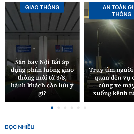
GIAO THÔNG
AN TOÀN G
THÔNG
Sân bay Nội Bài áp
dụng phân luồng giao
Truy tìm người 
thông mới từ 3/8,
quan đến vụ c
hành khách cần lưu ý
cùng xe máy
gì?
xuống kênh t
ĐỌC NHIỀU