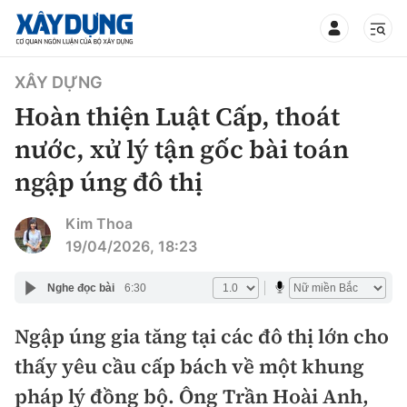
TIN BỘ XÂY DỰNG
XÂY DỰNG
Hoàn thiện Luật Cấp, thoát
nước, xử lý tận gốc bài toán
ngập úng đô thị
CHUYÊN MỤC
Kim Thoa
Mới nhất
19/04/2026, 18:23
Thời sự
Nghe đọc bài
6:30
Chính trị
Ngập úng gia tăng tại các đô thị lớn cho
Xây dựng
thấy yêu cầu cấp bách về một khung
Xã hội
Chỉ đạo điều hành
pháp lý đồng bộ. Ông Trần Hoài Anh,
Giao thông