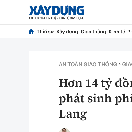
Thời sự
Xây dựng
Giao thông
Kinh tế
P
Thời sự
Xây dựng
Chính trị
Chỉ đạo điều h
AN TOÀN GIAO THÔNG
GIA
Xã hội
Quy hoạch kiến
Hơn 14 tỷ đồ
Chuyện dọc đường
Vật liệu xây dự
phát sinh ph
Cải chính
Giám định chất
Lang
Quản lý đô thị