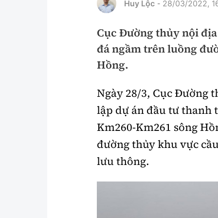
Huy Lộc
28/03/2022, 1
-
Pháp luật
An toàn giao t
Cục Đường thủy nội địa 
Thanh tra
Giao thông 24
đá ngầm trên luồng đườ
An ninh hình sự
ATGT địa phươ
Hồng.
Điều tra
Văn hóa giao t
Ngày 28/3, Cục Đường th
Pháp đình
Lái xe an toàn
lập dự án đầu tư thanh 
Hỏi - Đáp
Chung tay vì A
Km260-Km261 sông Hồn
Gương sáng gi
đường thủy khu vực cầu
xem thêm
lưu thông.
Chất lượng sống
Văn hóa - Giải T
Giáo dục
Văn hóa