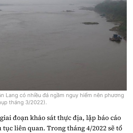
Bình luận
Sản phẩm mới
Hậu trường sao
AI
360 độ thể thao
Tư vấn
Video
Thời sự
Khám phá
Camera giao thông
Văn Lang có nhiều đá ngầm nguy hiểm nên phương
Câu chuyện giao thông
hụp tháng 3/2022).
Lăng kính xây dựng
giai đoạn khảo sát thực địa, lập báo cáo
Giải trí - Thể thao
 tục liên quan. Trong tháng 4/2022 sẽ tổ