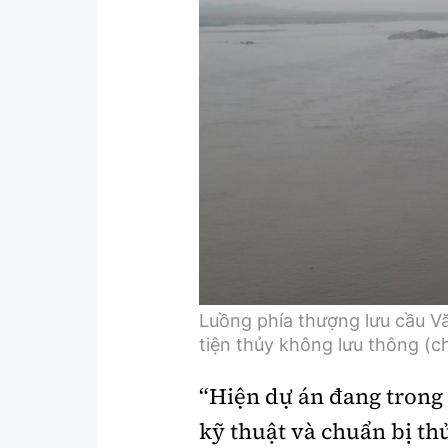
Y tế
Showbiz
Đời sống
Điện ảnh
Lao động - Công đoàn
Âm nhạc
Thế giới
Đi ++
Thời sự Quốc tế
Du lịch
Hồ sơ tài liệu
Khám phá
Thế giới giao thông
Lối sống
Luồng phía thượng lưu cầu 
Thế giới xây dựng
Ẩm thực
tiện thủy không lưu thông (c
“Hiện dự án đang trong 
kỹ thuật và chuẩn bị thủ