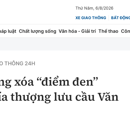
Thứ Năm, 6/8/2026
XE GIAO THÔNG
BẤT ĐỘN
háp luật
Chất lượng sống
Văn hóa - Giải trí
Thể thao
Côn
Giao thông
Kinh tế
ành
Quản lý
Thị trường
O THÔNG 24H
 trúc
Đường bộ
Tài chính
ng xóa “điểm đen”
ng
Hàng không
Chứng khoán
ía thượng lưu cầu Văn
 lượng
Đường sắt
Bảo hiểm
Đường sắt tốc độ cao
Doanh nghiệp
Đăng kiểm
xem thêm