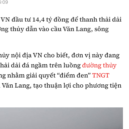
6:09
hông
Đường thủy
VN đầu tư 14,4 tỷ đồng để thanh thải dải
h
Hàng hải
ng thủy dẫn vào cầu Văn Lang, sông
ng
Đường sắt đô thị
hông
Nhà thầu
ủy nội địa VN cho biết, đơn vị này đang
Mời thầu - Đấu thầu
thải dải đá ngầm trên luồng
đường thủy
TGT
Thi viết về Ngành
g nhằm giải quyết “điểm đen”
TNGT
ao thông
 Văn Lang, tạo thuận lợi cho phương tiện
rí
Thể thao
Công nghệ
Bóng đá
Công nghệ mới