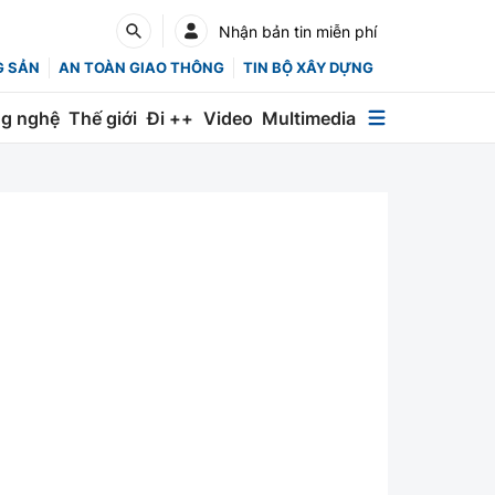
Nhận bản tin miễn phí
G SẢN
AN TOÀN GIAO THÔNG
TIN BỘ XÂY DỰNG
g nghệ
Thế giới
Đi ++
Video
Multimedia
Multimedia
Special
Emagazine
Photo
Infographic
English
Các chuyên trang