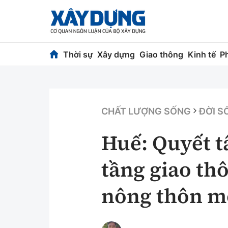
Thời sự
Xây dựng
Giao thông
Kinh tế
P
Thời sự
Xây dựng
Chính trị
Chỉ đạo điều h
CHẤT LƯỢNG SỐNG
ĐỜI S
Xã hội
Quy hoạch kiến
Huế: Quyết t
Chuyện dọc đường
Vật liệu xây dự
tầng giao th
Cải chính
Giám định chất
nông thôn m
Quản lý đô thị