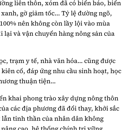
ường liên thôn, xóm đã có biển báo, biển
 xanh, gờ giảm tốc... Tỷ lệ đường ngõ,
100% nên không còn lầy lội vào mùa
i lại và vận chuyển hàng nông sản của
ọc, trạm y tế, nhà văn hóa… cũng được
o kiên cố, đáp ứng nhu cầu sinh hoạt, học
phương thuận tiện…
iển khai phong trào xây dựng nông thôn
ủa các địa phương đã đổi thay, khởi sắc
ất lẫn tinh thần của nhân dân không
 nâng cao, hệ thống chính trị vững