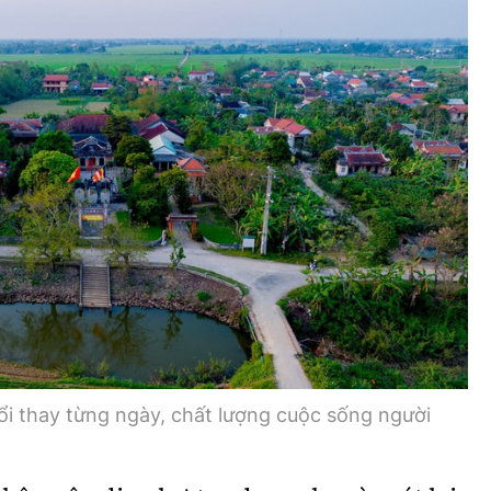
Bình luận
Sản phẩm mới
Hậu trường sao
AI
360 độ thể thao
Tư vấn
Video
Thời sự
Khám phá
Camera giao thông
Câu chuyện giao thông
Lăng kính xây dựng
i thay từng ngày, chất lượng cuộc sống người
Giải trí - Thể thao