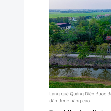
Y tế
Showbiz
Đời sống
Điện ảnh
Lao động - Công đoàn
Âm nhạc
Thế giới
Đi ++
Thời sự Quốc tế
Du lịch
Hồ sơ tài liệu
Khám phá
Thế giới giao thông
Lối sống
Thế giới xây dựng
Ẩm thực
Làng quê Quảng Điền được đổ
dân được nâng cao.