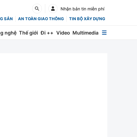
Nhận bản tin miễn phí
G SẢN
AN TOÀN GIAO THÔNG
TIN BỘ XÂY DỰNG
g nghệ
Thế giới
Đi ++
Video
Multimedia
Multimedia
Special
Emagazine
Photo
Infographic
English
Các chuyên trang