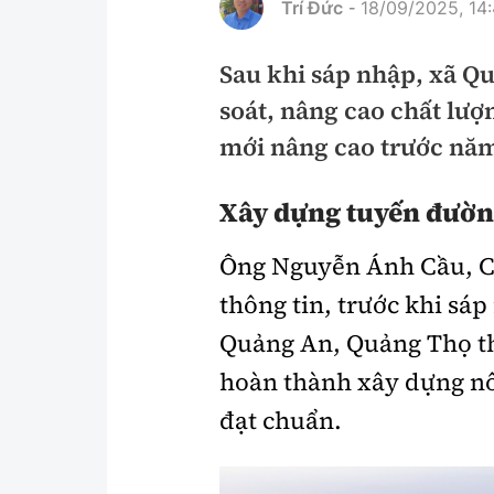
Trí Đức
18/09/2025, 14
-
Pháp luật
An toàn giao t
Sau khi sáp nhập, xã Q
Thanh tra
Giao thông 24
soát, nâng cao chất lượ
An ninh hình sự
ATGT địa phươ
mới nâng cao trước năm
Điều tra
Văn hóa giao t
Xây dựng tuyến đường
Pháp đình
Lái xe an toàn
Ông Nguyễn Ánh Cầu, C
Hỏi - Đáp
Chung tay vì A
thông tin, trước khi sáp
Gương sáng gi
xem thêm
Quảng An, Quảng Thọ th
hoàn thành xây dựng nô
đạt chuẩn.
Chất lượng sống
Văn hóa - Giải T
Giáo dục
Văn hóa