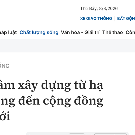
Thứ Bảy, 8/8/2026
XE GIAO THÔNG
BẤT ĐỘN
háp luật
Chất lượng sống
Văn hóa - Giải trí
Thể thao
Côn
Giao thông
Kinh tế
ành
Quản lý
Thị trường
ỐNG
 trúc
Đường bộ
Tài chính
âm xây dựng từ hạ
ng
Hàng không
Chứng khoán
ông đến cộng đồng
 lượng
Đường sắt
Bảo hiểm
ới
Đường sắt tốc độ cao
Doanh nghiệp
Đăng kiểm
xem thêm