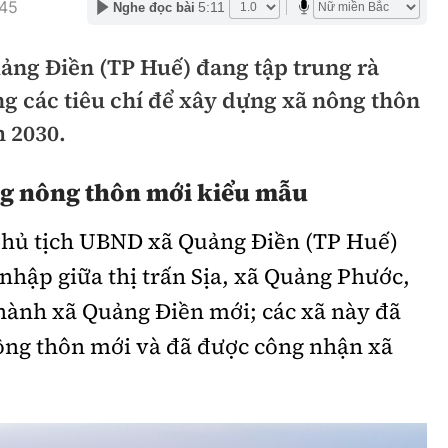
:45
5:11
Nghe đọc bài
hông
Đường thủy
uảng Điền (TP Huế) đang tập trung rà
h
Hàng hải
ng các tiêu chí để xây dựng xã nông thôn
ng
Đường sắt đô thị
 2030.
hông
Nhà thầu
 nông thôn mới kiểu mẫu
Mời thầu - Đấu thầu
hủ tịch UBND xã Quảng Điền (TP Huế)
TGT
Thi viết về Ngành
 nhập giữa thị trấn Sịa, xã Quảng Phước,
ao thông
ành xã Quảng Điền mới; các xã này đã
ng thôn mới và đã được công nhận xã
rí
Thể thao
Công nghệ
Bóng đá
Công nghệ mới