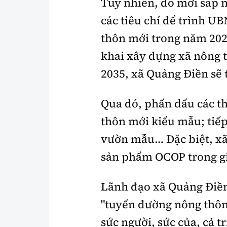
Tuy nhiên, do mới sáp n
các tiêu chí để trình 
thôn mới trong năm 2026
khai xây dựng xã nông 
2035, xã Quảng Điền sẽ
Qua đó, phấn đấu các t
thôn mới kiểu mẫu; tiếp
vườn mẫu… Đặc biệt, xã
sản phẩm OCOP trong gi
Lãnh đạo xã Quảng Điền
"tuyến đường nông thôn
sức người, sức của, cả t