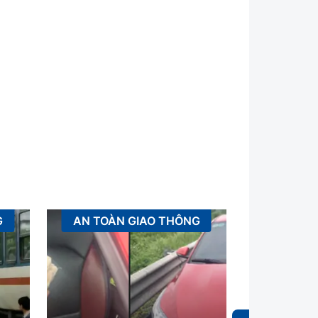
G
AN TOÀN GIAO THÔNG
XÂ