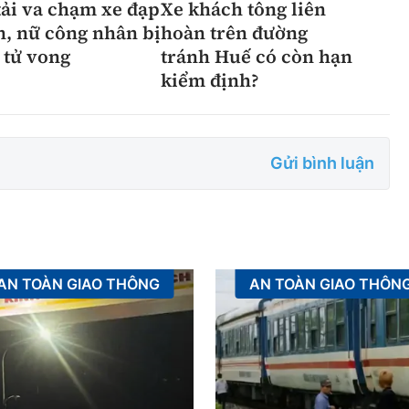
tải va chạm xe đạp
Xe khách tông liên
n, nữ công nhân bị
hoàn trên đường
 tử vong
tránh Huế có còn hạn
kiểm định?
Gửi bình luận
AN TOÀN GIAO THÔNG
AN TOÀN GIAO THÔN