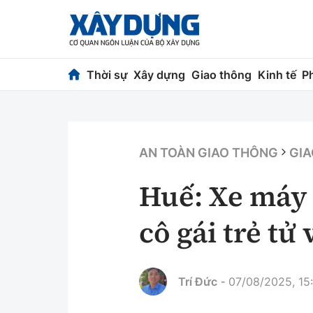
Thời sự
Xây dựng
Giao thông
Kinh tế
P
Thời sự
Xây dựng
Chính trị
Chỉ đạo điều h
AN TOÀN GIAO THÔNG
GIA
Xã hội
Quy hoạch kiến
Huế: Xe máy 
Chuyện dọc đường
Vật liệu xây dự
cô gái trẻ tử
Cải chính
Giám định chất
Quản lý đô thị
Trí Đức
07/08/2025, 15
-