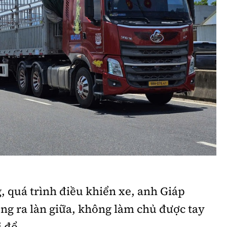
Bình luận
Sản phẩm mới
Hậu trường sao
AI
360 độ thể thao
Tư vấn
Video
Thời sự
Khám phá
Camera giao thông
Câu chuyện giao thông
Lăng kính xây dựng
 quá trình điều khiển xe, anh Giáp
ng ra làn giữa, không làm chủ được tay
Giải trí - Thể thao
ị đổ.