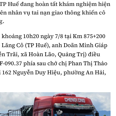
 TP Huế đang hoàn tất khám nghiệm hiện
hông
Đường thủy
ên nhân vụ tai nạn giao thông khiến cô
h
Hàng hải
g.
ng
Đường sắt đô thị
, khoảng 10h20 ngày 7/8 tại Km 875+200
hông
Nhà thầu
 Lăng Cô (TP Huế), anh Doãn Minh Giáp
Mời thầu - Đấu thầu
yễn Trãi, xã Hoàn Lão, Quảng Trị) điều
F-090.37 phía sau chở chị Phan Thị Thảo
TGT
Thi viết về Ngành
ại 162 Nguyễn Duy Hiệu, phường An Hải,
ao thông
rí
Thể thao
Công nghệ
Bóng đá
Công nghệ mới