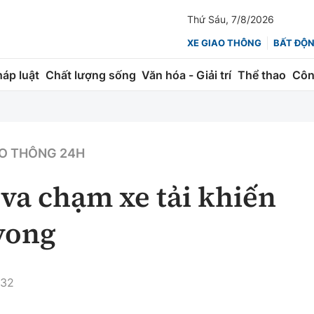
Thứ Sáu, 7/8/2026
XE GIAO THÔNG
BẤT ĐỘ
háp luật
Chất lượng sống
Văn hóa - Giải trí
Thể thao
Côn
Giao thông
Kinh tế
ành
Quản lý
Thị trường
O THÔNG 24H
 trúc
Đường bộ
Tài chính
va chạm xe tải khiến
ng
Hàng không
Chứng khoán
 vong
 lượng
Đường sắt
Bảo hiểm
Đường sắt tốc độ cao
Doanh nghiệp
:32
Đăng kiểm
xem thêm