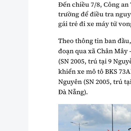
Đến chiều 7/8, Công an
Pháp luật
An toàn giao t
trường để điều tra nguy
Thanh tra
Giao thông 24
gái trẻ đi xe máy tử von
An ninh hình sự
ATGT địa phươ
Theo thông tin ban đầu
Điều tra
Văn hóa giao t
đoạn qua xã Chân Mây -
Pháp đình
Lái xe an toàn
(SN 2005, trú tại 9 Ngu
khiển xe mô tô BKS 73A
Hỏi - Đáp
Chung tay vì A
Nguyên (SN 2005, trú t
Gương sáng gi
xem thêm
Đà Nẵng).
Chất lượng sống
Văn hóa - Giải T
Giáo dục
Văn hóa