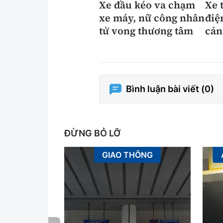
Xe đầu kéo va chạm
Xe 
xe máy, nữ công nhân
điệ
tử vong thương tâm
cán
Bình luận bài viết (
0
)
ĐỪNG BỎ LỠ
GIAO THÔNG