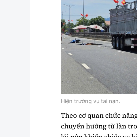
Y tế
Showbiz
Đời sống
Điện ảnh
Lao động - Công đoàn
Âm nhạc
Thế giới
Đi ++
Thời sự Quốc tế
Du lịch
Hồ sơ tài liệu
Khám phá
Thế giới giao thông
Lối sống
Thế giới xây dựng
Ẩm thực
Hiện trường vụ tai nạn.
Theo cơ quan chức năng,
chuyển hướng từ làn tro
lái nên khiến chiếc xe b