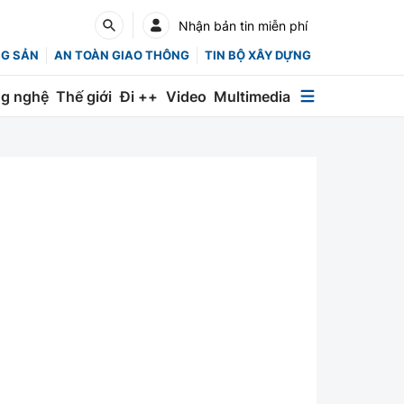
Nhận bản tin miễn phí
NG SẢN
AN TOÀN GIAO THÔNG
TIN BỘ XÂY DỰNG
g nghệ
Thế giới
Đi ++
Video
Multimedia
Multimedia
Special
Emagazine
Photo
Infographic
English
Các chuyên trang