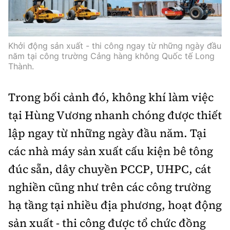
Phó Tổng biên tập:
Nguyễn Sơn Tùng,
Nguyễn Đức Thắng, La Đức Hùng
Hotline:
Quảng cáo và Phát hành:
Khởi động sản xuất - thi công ngay từ những ngày đầu
năm tại công trường Cảng hàng không Quốc tế Long
0901 514 799
0915 057 282
Thành.
Email:
bandoc@baoxaydung.vn
Cấm sao chép dưới mọi hình thức nếu không có sự chấp
Trong bối cảnh đó, không khí làm việc
văn bản.
tại Hùng Vương nhanh chóng được thiết
lập ngay từ những ngày đầu năm. Tại
các nhà máy sản xuất cấu kiện bê tông
đúc sẵn, dây chuyền PCCP, UHPC, cát
Thông tin tòa
nghiền cũng như trên các công trường
soạn
hạ tầng tại nhiều địa phương, hoạt động
sản xuất - thi công được tổ chức đồng