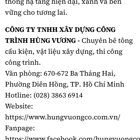
thống hạ tầng hiện đại, xanh và bền
vững cho tương lai.
CÔNG TY TNHH XÂY DỰNG CÔNG
TRÌNH HÙNG VƯƠNG -
Chuyên bê tông
cấu kiện, vật liệu xây dựng, thi công
công trình.
Văn phòng: 670-672 Ba Tháng Hai,
Phường Diên Hồng, TP. Hồ Chí Minh
Hotline: (028) 3863 6914
Website:
https://www.hungvuongco.com.vn/
Fanpage:
https://www.facebook.com/hungvuongco