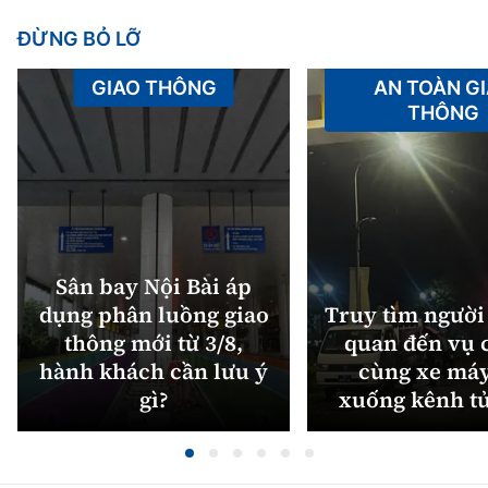
ĐỪNG BỎ LỠ
GIAO THÔNG
AN TOÀN G
THÔNG
Sân bay Nội Bài áp
dụng phân luồng giao
Truy tìm người 
thông mới từ 3/8,
quan đến vụ c
hành khách cần lưu ý
cùng xe máy
gì?
xuống kênh t