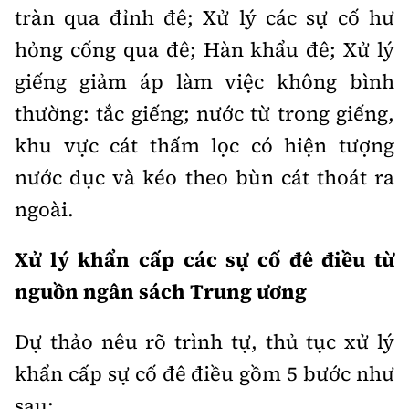
Tổng biên tập:
Nguyễn Thị Hồng Nga
tràn qua đỉnh đê; Xử lý các sự cố hư
Phó Tổng biên tập:
Nguyễn Sơn Tùng,
hỏng cống qua đê; Hàn khẩu đê; Xử lý
Nguyễn Đức Thắng, La Đức Hùng
giếng giảm áp làm việc không bình
Hotline:
Quảng cáo và Phát hành:
thường: tắc giếng; nước từ trong giếng,
0901 514 799
0915 057 282
khu vực cát thấm lọc có hiện tượng
Email:
bandoc@baoxaydung.vn
nước đục và kéo theo bùn cát thoát ra
Cấm sao chép dưới mọi hình thức nếu không có sự
chấp thuận bằng văn bản.
ngoài.
Xử lý khẩn cấp các sự cố đê điều từ
nguồn ngân sách Trung ương
Thông tin tòa
Dự thảo nêu rõ trình tự, thủ tục xử lý
soạn
khẩn cấp sự cố đê điều gồm 5 bước như
sau: