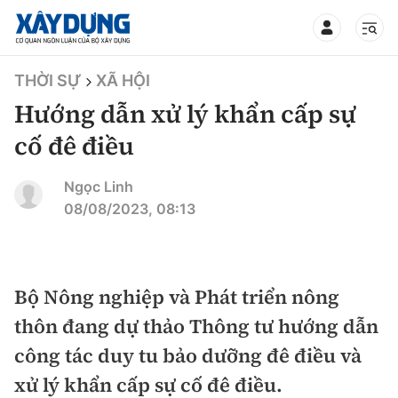
TIN BỘ XÂY DỰNG
THỜI SỰ
XÃ HỘI
Hướng dẫn xử lý khẩn cấp sự
cố đê điều
CHUYÊN MỤC
Ngọc Linh
08/08/2023, 08:13
Mới nhất
Thời sự
Bộ Nông nghiệp và Phát triển nông
thôn đang dự thảo Thông tư hướng dẫn
Chính trị
Xây dựng
công tác duy tu bảo dưỡng đê điều và
Xã hội
Chỉ đạo điều hành
xử lý khẩn cấp sự cố đê điều.
Giao thông