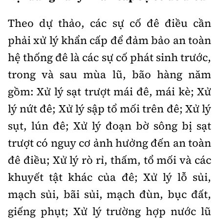
Thế giới
Gương sáng giao thông
Âm nhạc
Nhà thầu
Hậu trường sao
Theo dự thảo, các sự cố đê điều cần
Sản phẩm mới
Thời sự Quốc tế
Đi ++
phải xử lý khẩn cấp để đảm bảo an toàn
Mời thầu - Đấu thầu
360 độ thể thao
Tư vấn
Hồ sơ tài liệu
hệ thống đê là các sự cố phát sinh trước,
Du lịch
Video
Thi viết về GTVT
trong và sau mùa lũ, bão hàng năm
Thế giới giao thông
Khám phá
Thời sự
gồm: Xử lý sạt trượt mái đê, mái kè; Xử
Thế giới xây dựng
Lối sống
lý nứt đê; Xử lý sập tổ mối trên đê; Xử lý
Khám phá
sụt, lún đê; Xử lý đoạn bờ sông bị sạt
Ẩm thực
Camera giao thông
trượt có nguy cơ ảnh hưởng đến an toàn
Cơ quan chủ quản: Bộ Xây dựng
đê điều; Xử lý rò rỉ, thấm, tổ mối và các
Câu chuyện giao thông
Giấy phép số: 03/GP-BVHTTDL, cấp ngày 1/4/2025.
khuyết tật khác của đê; Xử lý lỗ sủi,
Giải trí - Thể thao
Tòa soạn: Số 2 Nguyễn Công Hoan, phường Giảng Võ,
mạch sủi, bãi sủi, mạch đùn, bục đất,
Hà Nội.
giếng phụt; Xử lý trường hợp nước lũ