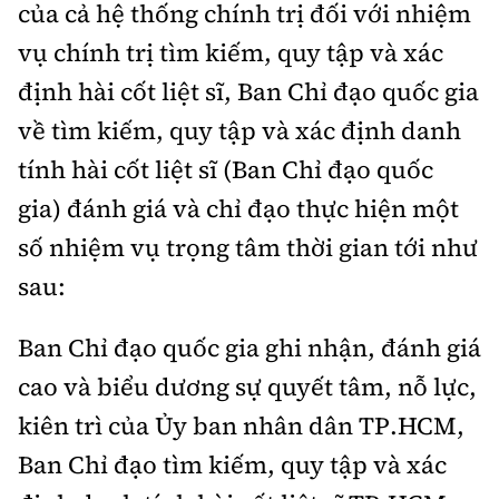
Tổng biên tập:
Nguyễn Thị Hồng Nga
của cả hệ thống chính trị đối với nhiệm
vụ chính trị tìm kiếm, quy tập và xác
Phó Tổng biên tập:
Nguyễn Sơn Tùng,
Nguyễn Đức Thắng, La Đức Hùng
định hài cốt liệt sĩ, Ban Chỉ đạo quốc gia
về tìm kiếm, quy tập và xác định danh
Hotline:
Quảng cáo và Phát hành:
0901 514 799
0915 057 282
tính hài cốt liệt sĩ (Ban Chỉ đạo quốc
Email:
bandoc@baoxaydung.vn
gia) đánh giá và chỉ đạo thực hiện một
Cấm sao chép dưới mọi hình thức nếu không có sự
số nhiệm vụ trọng tâm thời gian tới như
chấp thuận bằng văn bản.
sau:
Ban Chỉ đạo quốc gia ghi nhận, đánh giá
cao và biểu dương sự quyết tâm, nỗ lực,
Thông tin tòa
kiên trì của Ủy ban nhân dân TP.HCM,
soạn
Ban Chỉ đạo tìm kiếm, quy tập và xác