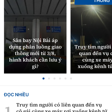
THÔNG
Sân bay Nội Bài áp
dụng phân luồng giao
Truy tìm người 
thông mới từ 3/8,
quan đến vụ c
hành khách cần lưu ý
cùng xe máy
gì?
xuống kênh t
ĐỌC NHIỀU
Truy tìm người có liên quan đến vụ
cô gái cùng xe máy rơi xuống kênh tử