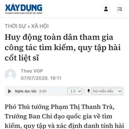
TIN BỘ XÂY DỰNG
THỜI SỰ
XÃ HỘI
Huy động toàn dân tham gia
công tác tìm kiếm, quy tập hài
cốt liệt sĩ
CHUYÊN MỤC
Theo VGP
Mới nhất
07/07/2026, 19:11
Thời sự
Nghe đọc bài
6:40
Chính trị
Phó Thủ tướng Phạm Thị Thanh Trà,
Xây dựng
Trưởng Ban Chỉ đạo quốc gia về tìm
Xã hội
Chỉ đạo điều hành
kiếm, quy tập và xác định danh tính hài
Giao thông