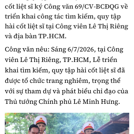
Chuyện dọc đường
cốt liệt sĩ ký Công văn 69/CV-BCĐQG về
Quy hoạch kiến trúc
Quản lý
Kinh tế
triển khai công tác tìm kiếm, quy tập
Cải chính
Vật liệu xây dựng
hài cốt liệt sĩ tại Công viên Lê Thị Riêng
Đường bộ
Thị trường
Pháp luật
và địa bàn TP.HCM.
Giám định chất lượng
Hàng không
Tài chính
Thanh tra
Công văn nêu: Sáng 6/7/2026, tại Công
An toàn giao thông
Quản lý đô thị
Đường sắt
Chứng khoán
viên Lê Thị Riêng, TP.HCM, Lễ triển
An ninh hình sự
Giao thông 24h
Chất lượng sống
khai tìm kiếm, quy tập hài cốt liệt sĩ đã
Đăng kiểm
Bảo hiểm
Điều tra
ATGT địa phương
được tổ chức trang nghiêm, trọng thể
Giáo dục
Văn hóa - Giải Trí
Đường sắt tốc độ cao
Doanh nghiệp
với sự tham dự và phát biểu chỉ đạo của
Pháp đình
Văn hóa giao thông
Y tế
Văn hóa
Đường thủy
Thủ tướng Chính phủ Lê Minh Hưng.
Thể thao
Hỏi - Đáp
Lái xe an toàn
Đời sống
Showbiz
Hàng hải
Bóng đá
Công nghệ
Chung tay vì ATGT
Lao động - Công đoàn
Điện ảnh
Đường sắt đô thị
Bình luận
Công nghệ mới