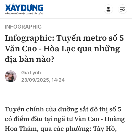
TIN BỘ XÂY DỰNG
INFOGRAPHIC
Infographic: Tuyến metro số 5
Văn Cao - Hòa Lạc qua những
địa bàn nào?
CHUYÊN MỤC
Gia Lynh
Mới nhất
23/09/2025, 14:24
Thời sự
Chính trị
Tuyến chính của đường sắt đô thị số 5
Xây dựng
có điểm đầu tại ngã tư Văn Cao - Hoàng
Xã hội
Chỉ đạo điều hành
Hoa Thám, qua các phường: Tây Hồ,
Giao thông