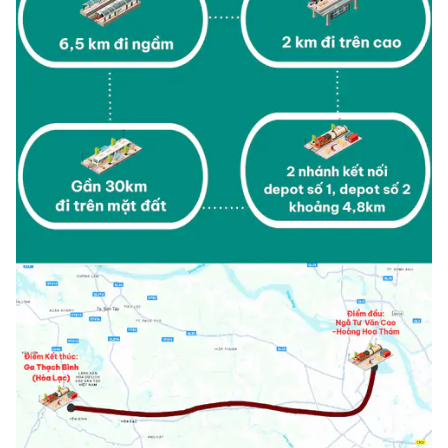
Tổng biên tập:
Nguyễn Thị Hồng Nga
Phó Tổng biên tập:
Nguyễn Sơn Tùng,
Nguyễn Đức Thắng, La Đức Hùng
Hotline:
Quảng cáo và Phát hành:
0901 514 799
0915 057 282
Email:
bandoc@baoxaydung.vn
Cấm sao chép dưới mọi hình thức nếu không có sự
chấp thuận bằng văn bản.
Thông tin tòa
soạn