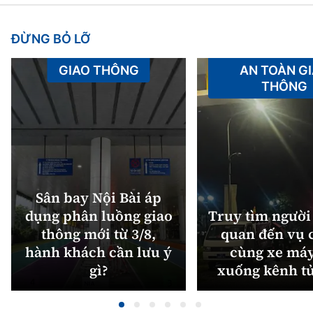
ĐỪNG BỎ LỠ
GIAO THÔNG
AN TOÀN G
THÔNG
Sân bay Nội Bài áp
dụng phân luồng giao
Truy tìm người 
thông mới từ 3/8,
quan đến vụ c
hành khách cần lưu ý
cùng xe máy
gì?
xuống kênh t