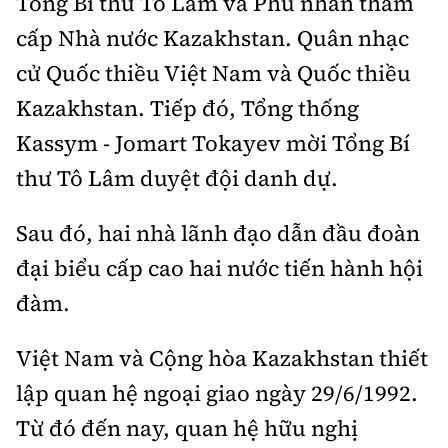
Tổng Bí thư Tô Lâm và Phu nhân thăm
Tổng biên tập:
Nguyễn Thị Hồng Nga
cấp Nhà nước Kazakhstan. Quân nhạc
Phó Tổng biên tập:
Nguyễn Sơn Tùng,
cử Quốc thiều Việt Nam và Quốc thiều
Nguyễn Đức Thắng, La Đức Hùng
Kazakhstan. Tiếp đó, Tổng thống
Hotline:
Quảng cáo và Phát hành:
0901 514 799
0915 057 282
Kassym - Jomart Tokayev mời Tổng Bí
thư Tô Lâm duyệt đội danh dự.
Email:
bandoc@baoxaydung.vn
Cấm sao chép dưới mọi hình thức nếu không có sự
chấp thuận bằng văn bản.
Sau đó, hai nhà lãnh đạo dẫn đầu đoàn
đại biểu cấp cao hai nước tiến hành hội
đàm.
Việt Nam và Cộng hòa Kazakhstan thiết
Thông tin tòa
soạn
lập quan hệ ngoại giao ngày 29/6/1992.
Từ đó đến nay, quan hệ hữu nghị