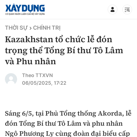
TIN BỘ XÂY DỰNG
THỜI SỰ
CHÍNH TRỊ
Kazakhstan tổ chức lễ đón
trọng thể Tổng Bí thư Tô Lâm
và Phu nhân
CHUYÊN MỤC
Theo TTXVN
Mới nhất
06/05/2025, 17:22
Thời sự
Chính trị
Sáng 6/5, tại Phủ Tổng thống Akorda, lễ
Xây dựng
đón Tổng Bí thư Tô Lâm và phu nhân
Xã hội
Chỉ đạo điều hành
Ngô Phương Ly cùng đoàn đại biểu cấp
Giao thông