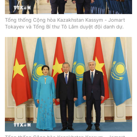
Tổng thống Cộng hòa Kazakhstan Kassym - Jomart
Tokayev và Tổng Bí thư Tô Lâm duyệt đội danh dự.