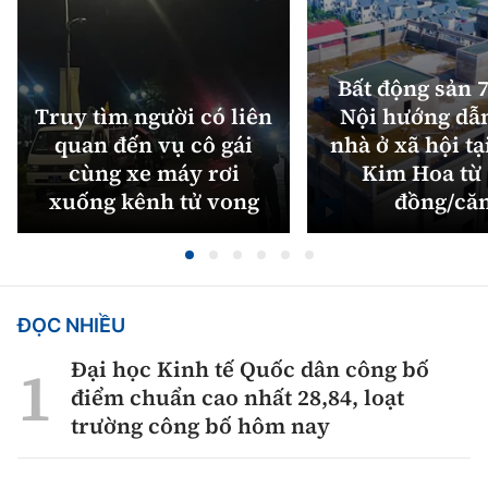
Bất động sản 7
Truy tìm người có liên
Nội hướng dẫ
quan đến vụ cô gái
nhà ở xã hội tạ
cùng xe máy rơi
Kim Hoa từ 
xuống kênh tử vong
đồng/că
ĐỌC NHIỀU
Đại học Kinh tế Quốc dân công bố
điểm chuẩn cao nhất 28,84, loạt
trường công bố hôm nay