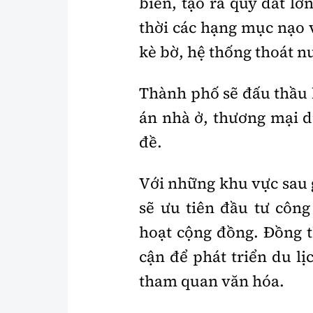
biên, tạo ra quỹ đất lớ
thời các hạng mục nạo v
kè bờ, hệ thống thoát nư
Thành phố sẽ đấu thầu h
án nhà ở, thương mại d
đề.
Với những khu vực sau g
sẽ ưu tiên đầu tư công
hoạt cộng đồng. Đồng t
cận để phát triển du lị
tham quan văn hóa.