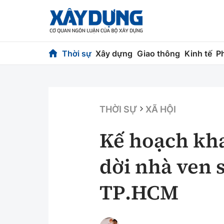
Thời sự
Xây dựng
Giao thông
Kinh tế
P
Thời sự
Xây dựng
Chính trị
Chỉ đạo điều h
THỜI SỰ
XÃ HỘI
Xã hội
Quy hoạch kiến
Kế hoạch kha
Chuyện dọc đường
Vật liệu xây dự
dời nhà ven 
Cải chính
Giám định chất
TP.HCM
Quản lý đô thị