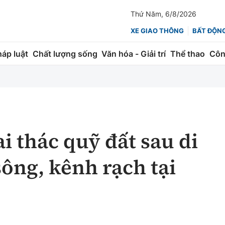
Thứ Năm, 6/8/2026
XE GIAO THÔNG
BẤT ĐỘN
háp luật
Chất lượng sống
Văn hóa - Giải trí
Thể thao
Côn
Giao thông
Kinh tế
ành
Quản lý
Thị trường
 trúc
Đường bộ
Tài chính
i thác quỹ đất sau di
ng
Hàng không
Chứng khoán
sông, kênh rạch tại
 lượng
Đường sắt
Bảo hiểm
Đường sắt tốc độ cao
Doanh nghiệp
Đăng kiểm
xem thêm