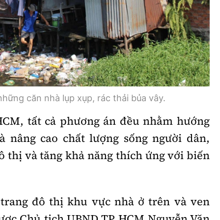
hững căn nhà lụp xụp, rác thải bủa vây.
HCM, tất cả phương án đều nhằm hướng
là nâng cao chất lượng sống người dân,
 thị và tăng khả năng thích ứng với biến
trang đô thị khu vực nhà ở trên và ven
 được Chủ tịch UBND TP.HCM Nguyễn Văn