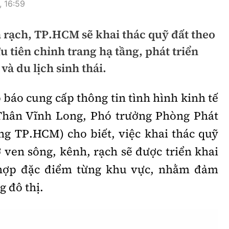
, 16:59
hông
Đường thủy
 rạch, TP.HCM sẽ khai thác quỹ đất theo
h
Hàng hải
u tiên chỉnh trang hạ tầng, phát triển
ng
Đường sắt đô thị
và du lịch sinh thái.
hông
Nhà thầu
p báo cung cấp thông tin tình hình kinh tế
Mời thầu - Đấu thầu
Thân Vĩnh Long, Phó trưởng Phòng Phát
TGT
Thi viết về Ngành
ựng TP.HCM) cho biết, việc khai thác quỹ
ao thông
ở ven sông, kênh, rạch sẽ được triển khai
hợp đặc điểm từng khu vực, nhằm đảm
g đô thị.
rí
Thể thao
Công nghệ
Bóng đá
Công nghệ mới