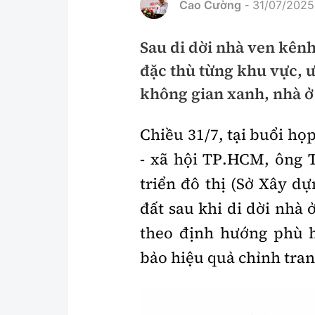
Cao Cường
31/07/2025
-
Pháp luật
An toàn giao t
Sau di dời nhà ven kênh
Thanh tra
Giao thông 24
đặc thù từng khu vực, ư
An ninh hình sự
ATGT địa phươ
không gian xanh, nhà ở 
Điều tra
Văn hóa giao t
Chiều 31/7, tại buổi họ
Pháp đình
Lái xe an toàn
- xã hội TP.HCM, ông 
Hỏi - Đáp
Chung tay vì A
triển đô thị (Sở Xây d
Gương sáng gi
đất sau khi di dời nhà 
xem thêm
theo định hướng phù 
bảo hiệu quả chỉnh tran
Chất lượng sống
Văn hóa - Giải T
Giáo dục
Văn hóa