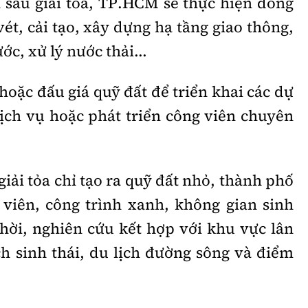
n sau giải tỏa, TP.HCM sẽ thực hiện đồng
ét, cải tạo, xây dựng hạ tầng giao thông,
ớc, xử lý nước thải...
oặc đấu giá quỹ đất để triển khai các dự
ịch vụ hoặc phát triển công viên chuyên
iải tỏa chỉ tạo ra quỹ đất nhỏ, thành phố
 viên, công trình xanh, không gian sinh
hời, nghiên cứu kết hợp với khu vực lân
ch sinh thái, du lịch đường sông và điểm