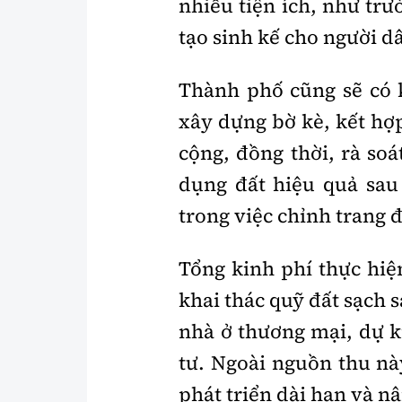
nhiều tiện ích, như trư
tạo sinh kế cho người dâ
Thành phố cũng sẽ có 
xây dựng bờ kè, kết hợ
cộng, đồng thời, rà soá
dụng đất hiệu quả sau
trong việc chỉnh trang đ
Tổng kinh phí thực hiệ
khai thác quỹ đất sạch s
nhà ở thương mại, dự k
tư. Ngoài nguồn thu nà
phát triển dài hạn và n