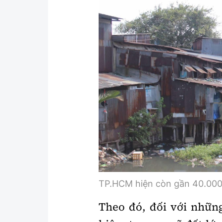
Y tế
Showbiz
Đời sống
Điện ảnh
Lao động - Công đoàn
Âm nhạc
Thế giới
Đi ++
Thời sự Quốc tế
Du lịch
Hồ sơ tài liệu
Khám phá
Thế giới giao thông
Lối sống
Thế giới xây dựng
Ẩm thực
TP.HCM hiện còn gần 40.000 
Theo đó, đối với nhữn