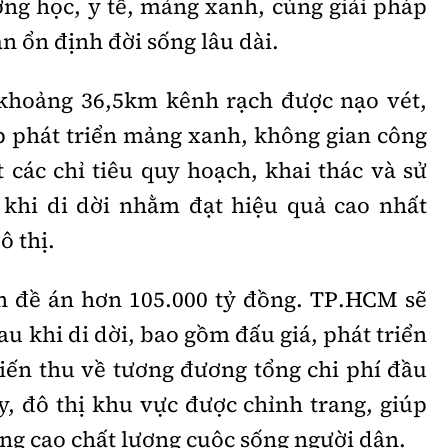
ờng học, y tế, mảng xanh, cùng giải pháp
n ổn định đời sống lâu dài.
khoảng 36,5km kênh rạch được nạo vét,
p phát triển mảng xanh, không gian công
t các chỉ tiêu quy hoạch, khai thác và sử
 khi di dời nhằm đạt hiệu quả cao nhất
ô thị.
n đề án hơn 105.000 tỷ đồng. TP.HCM sẽ
au khi di dời, bao gồm đấu giá, phát triển
iến thu về tương đương tổng chi phí đầu
y, đô thị khu vực được chỉnh trang, giúp
âng cao chất lượng cuộc sống người dân.