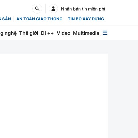
Nhận bản tin miễn phí
G SẢN
AN TOÀN GIAO THÔNG
TIN BỘ XÂY DỰNG
g nghệ
Thế giới
Đi ++
Video
Multimedia
Multimedia
Special
Emagazine
Photo
Infographic
English
Các chuyên trang