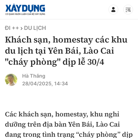
TIN BỘ XÂY DỰNG
ĐI ++
DU LỊCH
Khách sạn, homestay các khu
du lịch tại Yên Bái, Lào Cai
"cháy phòng" dịp lễ 30/4
CHUYÊN MỤC
Hà Thắng
Mới nhất
28/04/2025, 14:34
Thời sự
Chính trị
Các khách sạn, homestay, khu nghỉ
Xây dựng
dưỡng trên địa bàn Yên Bái, Lào Cai
Xã hội
Chỉ đạo điều hành
đang trong tình trạng “cháy phòng” dịp
Giao thông