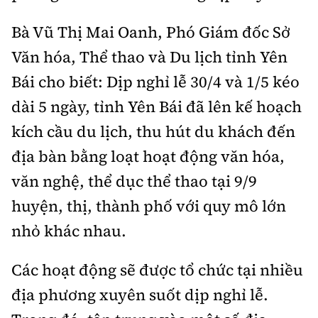
Tổng biên tập:
Nguyễn Thị Hồng Nga
Bà Vũ Thị Mai Oanh, Phó Giám đốc Sở
Phó Tổng biên tập:
Nguyễn Sơn Tùng,
Nguyễn Đức Thắng, La Đức Hùng
Văn hóa, Thể thao và Du lịch tỉnh Yên
Bái cho biết: Dịp nghỉ lễ 30/4 và 1/5 kéo
Hotline:
Quảng cáo và Phát hành:
0901 514 799
0915 057 282
dài 5 ngày, tỉnh Yên Bái đã lên kế hoạch
Email:
bandoc@baoxaydung.vn
kích cầu du lịch, thu hút du khách đến
Cấm sao chép dưới mọi hình thức nếu không có sự
địa bàn bằng loạt hoạt động văn hóa,
chấp thuận bằng văn bản.
văn nghệ, thể dục thể thao tại 9/9
huyện, thị, thành phố với quy mô lớn
nhỏ khác nhau.
Thông tin tòa
Các hoạt động sẽ được tổ chức tại nhiều
soạn
địa phương xuyên suốt dịp nghỉ lễ.