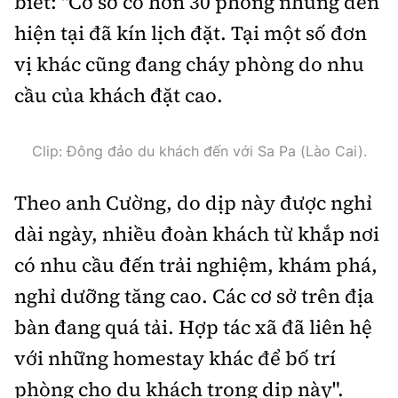
biết: "Cơ sở có hơn 30 phòng nhưng đến
Thế giới
Gương sáng giao thông
Âm nhạc
hiện tại đã kín lịch đặt. Tại một số đơn
Nhà thầu
Hậu trường sao
Sản phẩm mới
Thời sự Quốc tế
vị khác cũng đang cháy phòng do nhu
Đi ++
Mời thầu - Đấu thầu
360 độ thể thao
Tư vấn
cầu của khách đặt cao.
Hồ sơ tài liệu
Du lịch
Video
Thi viết về GTVT
Thế giới giao thông
Khám phá
Clip: Đông đảo du khách đến với Sa Pa (Lào Cai).
Thời sự
Thế giới xây dựng
Lối sống
Theo anh Cường, do dịp này được nghỉ
Khám phá
dài ngày, nhiều đoàn khách từ khắp nơi
Ẩm thực
Camera giao thông
có nhu cầu đến trải nghiệm, khám phá,
Cơ quan chủ quản: Bộ Xây dựng
Câu chuyện giao thông
nghỉ dưỡng tăng cao. Các cơ sở trên địa
Giấy phép số: 03/GP-BVHTTDL, cấp ngày 1/4/2025.
bàn đang quá tải. Hợp tác xã đã liên hệ
Giải trí - Thể thao
Tòa soạn: Số 2 Nguyễn Công Hoan, phường Giảng Võ,
với những homestay khác để bố trí
Hà Nội.
phòng cho du khách trong dịp này".