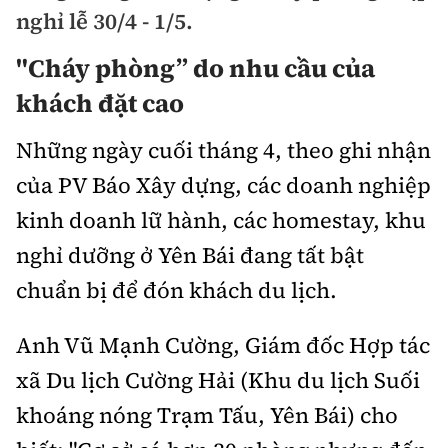
Chuyện dọc đường
nghỉ lễ 30/4 - 1/5.
Quy hoạch kiến trúc
Quản lý
Kinh tế
"Cháy phòng” do nhu cầu của
Cải chính
Vật liệu xây dựng
Đường bộ
Thị trường
khách đặt cao
Pháp luật
Giám định chất lượng
Hàng không
Tài chính
Những ngày cuối tháng 4, theo ghi nhận
Thanh tra
An toàn giao thông
Quản lý đô thị
của PV Báo Xây dựng, các doanh nghiệp
Đường sắt
Chứng khoán
An ninh hình sự
Giao thông 24h
kinh doanh lữ hành, các homestay, khu
Chất lượng sống
Đăng kiểm
Bảo hiểm
nghỉ dưỡng ở Yên Bái đang tất bật
Điều tra
ATGT địa phương
Giáo dục
Văn hóa - Giải Trí
Đường sắt tốc độ cao
chuẩn bị để đón khách du lịch.
Doanh nghiệp
Pháp đình
Văn hóa giao thông
Y tế
Văn hóa
Đường thủy
Thể thao
Anh Vũ Mạnh Cường, Giám đốc Hợp tác
Hỏi - Đáp
Lái xe an toàn
Đời sống
xã Du lịch Cường Hải (Khu du lịch Suối
Showbiz
Hàng hải
Bóng đá
Công nghệ
Chung tay vì ATGT
khoáng nóng Trạm Tấu, Yên Bái) cho
Lao động - Công đoàn
Điện ảnh
Đường sắt đô thị
Bình luận
Công nghệ mới