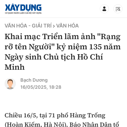
TIN BỘ XÂY DỰNG
VĂN HÓA - GIẢI TRÍ
VĂN HÓA
Khai mạc Triển lãm ảnh "Rạng
rỡ tên Người" kỷ niệm 135 năm
Ngày sinh Chủ tịch Hồ Chí
CHUYÊN MỤC
Minh
Mới nhất
Bạch Dương
16/05/2025, 18:28
Thời sự
Chính trị
Xây dựng
Chiều 16/5, tại 71 phố Hàng Trống
Xã hội
Chỉ đạo điều hành
Giao thông
(Hoàn Kiếm, Hà Nội), Báo Nhân Dân tổ