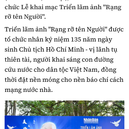
Chuyện dọc đường
chức Lễ khai mạc Triển lãm ảnh "Rạng
Quy hoạch kiến trúc
Quản lý
Kinh tế
rỡ tên Người".
Cải chính
Vật liệu xây dựng
Đường bộ
Thị trường
Triển lãm ảnh "Rạng rỡ tên Người" được
Pháp luật
Giám định chất lượng
tổ chức nhân kỷ niệm 135 năm ngày
Hàng không
Tài chính
Thanh tra
An toàn giao thông
sinh Chủ tịch Hồ Chí Minh - vị lãnh tụ
Quản lý đô thị
Đường sắt
Chứng khoán
An ninh hình sự
thiên tài, người khai sáng con đường
Giao thông 24h
Chất lượng sống
Đăng kiểm
cứu nước cho dân tộc Việt Nam, đồng
Bảo hiểm
Điều tra
ATGT địa phương
Giáo dục
thời đặt nền móng cho nền báo chí cách
Văn hóa - Giải Trí
Đường sắt tốc độ cao
Doanh nghiệp
Pháp đình
mạng nước nhà.
Văn hóa giao thông
Y tế
Văn hóa
Đường thủy
Thể thao
Hỏi - Đáp
Lái xe an toàn
Đời sống
Showbiz
Hàng hải
Bóng đá
Công nghệ
Chung tay vì ATGT
Lao động - Công đoàn
Điện ảnh
Đường sắt đô thị
Bình luận
Công nghệ mới