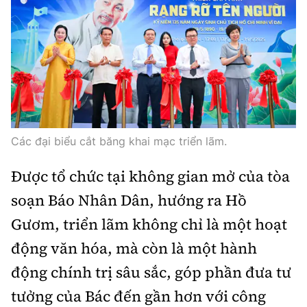
Thế giới
Gương sáng giao thông
Âm nhạc
Nhà thầu
Hậu trường sao
Sản phẩm mới
Thời sự Quốc tế
Đi ++
Mời thầu - Đấu thầu
360 độ thể thao
Tư vấn
Hồ sơ tài liệu
Du lịch
Video
Thi viết về GTVT
Thế giới giao thông
Khám phá
Thời sự
Các đại biểu cắt băng khai mạc triển lãm.
Thế giới xây dựng
Lối sống
Khám phá
Được tổ chức tại không gian mở của tòa
Ẩm thực
Camera giao thông
soạn Báo Nhân Dân, hướng ra Hồ
Cơ quan chủ quản: Bộ Xây dựng
Gươm, triển lãm không chỉ là một hoạt
Câu chuyện giao thông
Giấy phép số: 03/GP-BVHTTDL, cấp ngày 1/4/2025.
động văn hóa, mà còn là một hành
Giải trí - Thể thao
Tòa soạn: Số 2 Nguyễn Công Hoan, phường Giảng Võ,
động chính trị sâu sắc, góp phần đưa tư
Hà Nội.
tưởng của Bác đến gần hơn với công