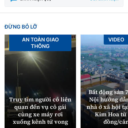
ĐỪNG BỎ LỠ
AN TOÀN GIAO
VIDEO
THÔNG
Bất động sản 7
Truy tìm người có liên
Nội hướng dẫ
quan đến vụ cô gái
nhà ở xã hội tạ
cùng xe máy rơi
Kim Hoa từ 
xuống kênh tử vong
đồng/că