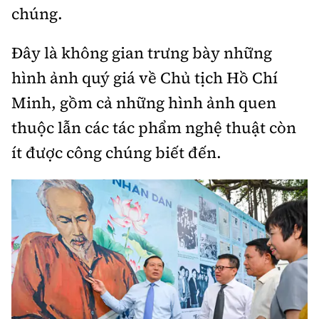
Tổng biên tập:
Nguyễn Thị Hồng Nga
chúng.
Phó Tổng biên tập:
Nguyễn Sơn Tùng,
Đây là không gian trưng bày những
Nguyễn Đức Thắng, La Đức Hùng
hình ảnh quý giá về Chủ tịch Hồ Chí
Hotline:
Quảng cáo và Phát hành:
0901 514 799
0915 057 282
Minh, gồm cả những hình ảnh quen
Email:
thuộc lẫn các tác phẩm nghệ thuật còn
bandoc@baoxaydung.vn
Cấm sao chép dưới mọi hình thức nếu không có sự
ít được công chúng biết đến.
chấp thuận bằng văn bản.
Thông tin tòa
soạn