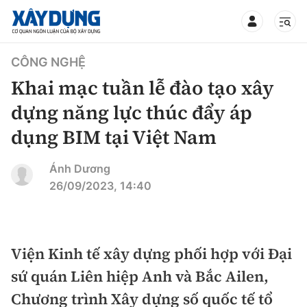
TIN BỘ XÂY DỰNG
CÔNG NGHỆ
Khai mạc tuần lễ đào tạo xây
dựng năng lực thúc đẩy áp
dụng BIM tại Việt Nam
CHUYÊN MỤC
Ánh Dương
Mới nhất
26/09/2023, 14:40
Thời sự
Chính trị
Viện Kinh tế xây dựng phối hợp với Đại
Xây dựng
sứ quán Liên hiệp Anh và Bắc Ailen,
Xã hội
Chỉ đạo điều hành
Chương trình Xây dựng số quốc tế tổ
Giao thông