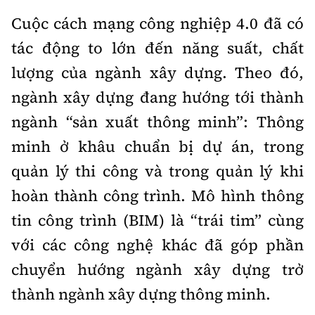
Thế giới
Gương sáng giao thông
Cuộc cách mạng công nghiệp 4.0 đã có
Âm nhạc
Nhà thầu
Hậu trường sao
Sản phẩm mới
Thời sự Quốc tế
tác động to lớn đến năng suất, chất
Đi ++
Mời thầu - Đấu thầu
360 độ thể thao
Tư vấn
lượng của ngành xây dựng. Theo đó,
Hồ sơ tài liệu
Du lịch
Video
ngành xây dựng đang hướng tới thành
Thi viết về GTVT
Thế giới giao thông
Khám phá
ngành “sản xuất thông minh”: Thông
Thời sự
minh ở khâu chuẩn bị dự án, trong
Thế giới xây dựng
Lối sống
Khám phá
quản lý thi công và trong quản lý khi
Ẩm thực
hoàn thành công trình. Mô hình thông
Camera giao thông
Cơ quan chủ quản: Bộ Xây dựng
tin công trình (BIM) là “trái tim” cùng
Câu chuyện giao thông
với các công nghệ khác đã góp phần
Giấy phép số: 03/GP-BVHTTDL, cấp ngày 1/4/2025.
Giải trí - Thể thao
chuyển hướng ngành xây dựng trở
Tòa soạn: Số 2 Nguyễn Công Hoan, phường Giảng Võ,
Hà Nội.
thành ngành xây dựng thông minh.