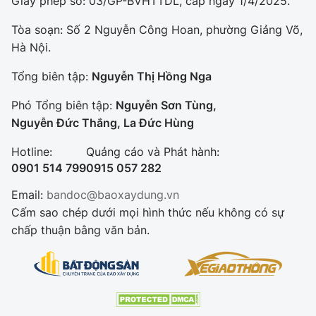
Giấy phép số: 03/GP-BVHTTDL, cấp ngày 1/4/2025.
Tòa soạn: Số 2 Nguyễn Công Hoan, phường Giảng Võ,
Hà Nội.
Tổng biên tập:
Nguyễn Thị Hồng Nga
Phó Tổng biên tập:
Nguyễn Sơn Tùng,
Nguyễn Đức Thắng, La Đức Hùng
Hotline:
Quảng cáo và Phát hành:
0901 514 799
0915 057 282
Email:
bandoc@baoxaydung.vn
Cấm sao chép dưới mọi hình thức nếu không có sự
chấp thuận bằng văn bản.