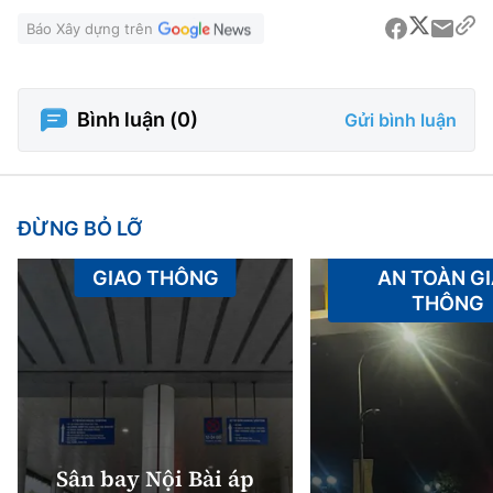
Báo Xây dựng trên
Bình luận (
0
)
Gửi bình luận
ĐỪNG BỎ LỠ
GIAO THÔNG
AN TOÀN G
THÔNG
Sân bay Nội Bài áp