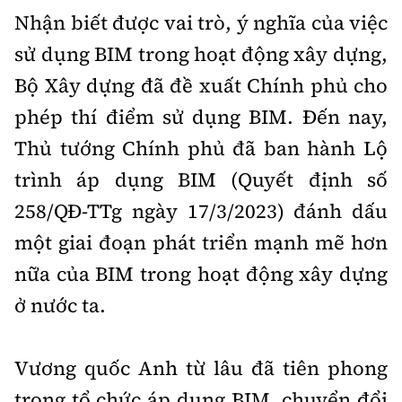
Tổng biên tập:
Nguyễn Thị Hồng Nga
Nhận biết được vai trò, ý nghĩa của việc
Phó Tổng biên tập:
Nguyễn Sơn Tùng,
sử dụng BIM trong hoạt động xây dựng,
Nguyễn Đức Thắng, La Đức Hùng
Bộ Xây dựng đã đề xuất Chính phủ cho
Hotline:
Quảng cáo và Phát hành:
phép thí điểm sử dụng BIM. Đến nay,
0901 514 799
0915 057 282
Thủ tướng Chính phủ đã ban hành Lộ
Email:
bandoc@baoxaydung.vn
trình áp dụng BIM (Quyết định số
Cấm sao chép dưới mọi hình thức nếu không có sự
chấp thuận bằng văn bản.
258/QĐ-TTg ngày 17/3/2023) đánh dấu
một giai đoạn phát triển mạnh mẽ hơn
nữa của BIM trong hoạt động xây dựng
ở nước ta.
Thông tin tòa
soạn
Vương quốc Anh từ lâu đã tiên phong
trong tổ chức áp dụng BIM, chuyển đổi