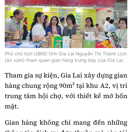
Thế giới
Gương sáng giao thông
Âm nhạc
Nhà thầu
Hậu trường sao
Sản phẩm mới
Thời sự Quốc tế
Đi ++
Mời thầu - Đấu thầu
360 độ thể thao
Tư vấn
Hồ sơ tài liệu
Du lịch
Video
Thi viết về GTVT
Thế giới giao thông
Khám phá
Thời sự
Phó chủ tịch UBND tỉnh Gia Lai Nguyễn Thị Thanh Lịch
(áo xám) tham quan gian hàng trưng bày của Gia Lai.
Thế giới xây dựng
Lối sống
Khám phá
Tham gia sự kiện, Gia Lai xây dựng gian
Ẩm thực
Camera giao thông
hàng chung rộng 90m² tại khu A2, vị trí
Cơ quan chủ quản: Bộ Xây dựng
trung tâm hội chợ, với thiết kế mở bốn
Câu chuyện giao thông
Giấy phép số: 03/GP-BVHTTDL, cấp ngày 1/4/2025.
mặt.
Giải trí - Thể thao
Tòa soạn: Số 2 Nguyễn Công Hoan, phường Giảng Võ,
Gian hàng không chỉ mang đến những
Hà Nội.