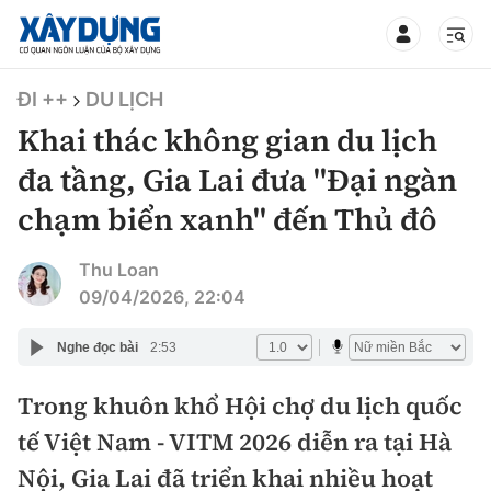
TIN BỘ XÂY DỰNG
ĐI ++
DU LỊCH
Khai thác không gian du lịch
đa tầng, Gia Lai đưa "Đại ngàn
chạm biển xanh" đến Thủ đô
CHUYÊN MỤC
Thu Loan
Mới nhất
09/04/2026, 22:04
Thời sự
Nghe đọc bài
2:53
Chính trị
Trong khuôn khổ Hội chợ du lịch quốc
Xây dựng
tế Việt Nam - VITM 2026 diễn ra tại Hà
Xã hội
Chỉ đạo điều hành
Nội, Gia Lai đã triển khai nhiều hoạt
Giao thông