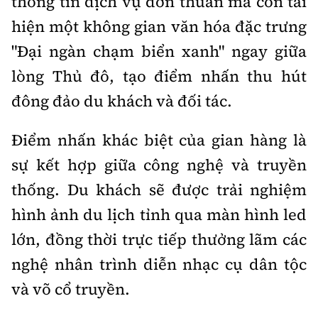
thông tin dịch vụ đơn thuần mà còn tái
Tổng biên tập:
Nguyễn Thị Hồng Nga
hiện một không gian văn hóa đặc trưng
Phó Tổng biên tập:
Nguyễn Sơn Tùng,
"Đại ngàn chạm biển xanh" ngay giữa
Nguyễn Đức Thắng, La Đức Hùng
lòng Thủ đô, tạo điểm nhấn thu hút
Hotline:
Quảng cáo và Phát hành:
0901 514 799
0915 057 282
đông đảo du khách và đối tác.
Email:
bandoc@baoxaydung.vn
Điểm nhấn khác biệt của gian hàng là
Cấm sao chép dưới mọi hình thức nếu không có sự
chấp thuận bằng văn bản.
sự kết hợp giữa công nghệ và truyền
thống. Du khách sẽ được trải nghiệm
hình ảnh du lịch tỉnh qua màn hình led
lớn, đồng thời trực tiếp thưởng lãm các
nghệ nhân trình diễn nhạc cụ dân tộc
Thông tin tòa
soạn
và võ cổ truyền.