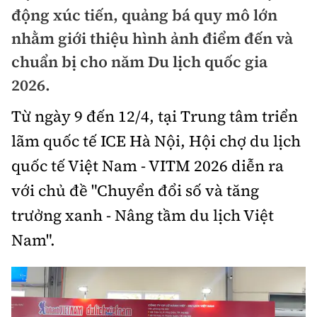
Chuyện dọc đường
động xúc tiến, quảng bá quy mô lớn
Quy hoạch kiến trúc
Quản lý
Kinh tế
nhằm giới thiệu hình ảnh điểm đến và
Cải chính
Vật liệu xây dựng
chuẩn bị cho năm Du lịch quốc gia
Đường bộ
Thị trường
Pháp luật
2026.
Giám định chất lượng
Hàng không
Tài chính
Thanh tra
Từ ngày 9 đến 12/4, tại Trung tâm triển
An toàn giao thông
Quản lý đô thị
Đường sắt
Chứng khoán
lãm quốc tế ICE Hà Nội, Hội chợ du lịch
An ninh hình sự
Giao thông 24h
Chất lượng sống
quốc tế Việt Nam - VITM 2026 diễn ra
Đăng kiểm
Bảo hiểm
Điều tra
ATGT địa phương
với chủ đề "Chuyển đổi số và tăng
Giáo dục
Văn hóa - Giải Trí
Đường sắt tốc độ cao
Doanh nghiệp
trưởng xanh - Nâng tầm du lịch Việt
Pháp đình
Văn hóa giao thông
Y tế
Văn hóa
Đường thủy
Nam".
Thể thao
Hỏi - Đáp
Lái xe an toàn
Đời sống
Showbiz
Hàng hải
Bóng đá
Công nghệ
Chung tay vì ATGT
Lao động - Công đoàn
Điện ảnh
Đường sắt đô thị
Bình luận
Công nghệ mới