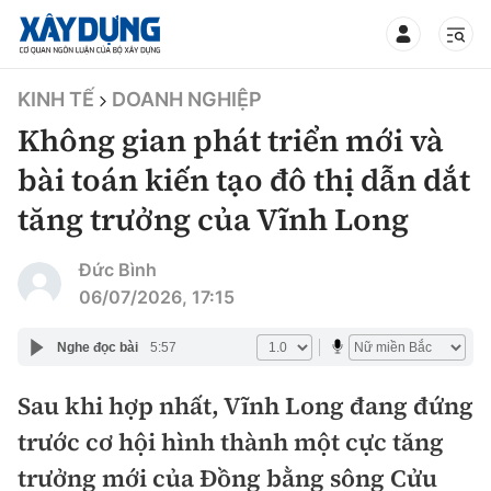
TIN BỘ XÂY DỰNG
KINH TẾ
DOANH NGHIỆP
Không gian phát triển mới và
bài toán kiến tạo đô thị dẫn dắt
tăng trưởng của Vĩnh Long
CHUYÊN MỤC
Đức Bình
Mới nhất
06/07/2026, 17:15
Thời sự
Nghe đọc bài
5:57
Chính trị
Sau khi hợp nhất, Vĩnh Long đang đứng
Xây dựng
trước cơ hội hình thành một cực tăng
Xã hội
Chỉ đạo điều hành
trưởng mới của Đồng bằng sông Cửu
Giao thông