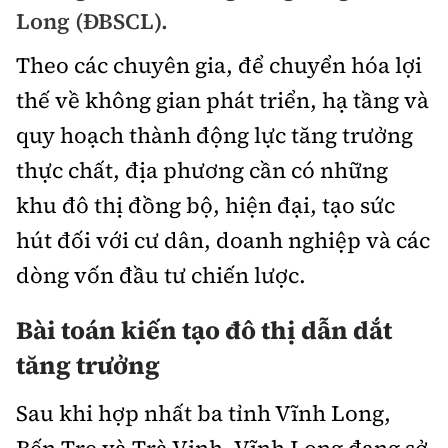
Chuyện dọc đường
Long (ĐBSCL).
Quy hoạch kiến trúc
Quản lý
Kinh tế
Theo các chuyên gia, để chuyển hóa lợi
Cải chính
Vật liệu xây dựng
Đường bộ
Thị trường
thế về không gian phát triển, hạ tầng và
Pháp luật
Giám định chất lượng
quy hoạch thành động lực tăng trưởng
Hàng không
Tài chính
Thanh tra
An toàn giao thông
thực chất, địa phương cần có những
Quản lý đô thị
Đường sắt
Chứng khoán
khu đô thị đồng bộ, hiện đại, tạo sức
An ninh hình sự
Giao thông 24h
Chất lượng sống
Đăng kiểm
hút đối với cư dân, doanh nghiệp và các
Bảo hiểm
Điều tra
ATGT địa phương
Giáo dục
dòng vốn đầu tư chiến lược.
Văn hóa - Giải Trí
Đường sắt tốc độ cao
Doanh nghiệp
Pháp đình
Văn hóa giao thông
Y tế
B
ài toán kiến tạo đô thị dẫn dắt
Văn hóa
Đường thủy
Thể thao
Hỏi - Đáp
tăng trưởng
Lái xe an toàn
Đời sống
Showbiz
Hàng hải
Bóng đá
Công nghệ
Sau khi hợp nhất ba tỉnh Vĩnh Long,
Chung tay vì ATGT
Lao động - Công đoàn
Điện ảnh
Đường sắt đô thị
Bình luận
Bến Tre và Trà Vinh, Vĩnh Long đang sở
Công nghệ mới