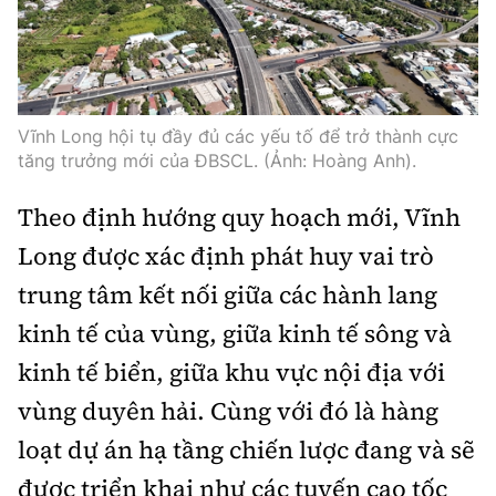
Tổng biên tập:
Nguyễn Thị Hồng Nga
Phó Tổng biên tập:
Nguyễn Sơn Tùng,
Nguyễn Đức Thắng, La Đức Hùng
Hotline:
Quảng cáo và Phát hành:
Vĩnh Long hội tụ đầy đủ các yếu tố để trở thành cực
0901 514 799
0915 057 282
tăng trưởng mới của ĐBSCL. (Ảnh: Hoàng Anh).
Email:
bandoc@baoxaydung.vn
Theo định hướng quy hoạch mới, Vĩnh
Cấm sao chép dưới mọi hình thức nếu không có sự
chấp thuận bằng văn bản.
Long được xác định phát huy vai trò
trung tâm kết nối giữa các hành lang
kinh tế của vùng, giữa kinh tế sông và
kinh tế biển, giữa khu vực nội địa với
vùng duyên hải. Cùng với đó là hàng
Thông tin tòa
soạn
loạt dự án hạ tầng chiến lược đang và sẽ
được triển khai như các tuyến cao tốc