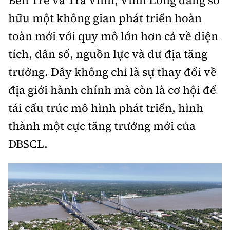
Thế giới
Gương sáng giao thông
hữu một không gian phát triển hoàn
Âm nhạc
Nhà thầu
Hậu trường sao
Sản phẩm mới
Thời sự Quốc tế
toàn mới với quy mô lớn hơn cả về diện
Đi ++
Mời thầu - Đấu thầu
360 độ thể thao
Tư vấn
tích, dân số, nguồn lực và dư địa tăng
Hồ sơ tài liệu
Du lịch
Video
trưởng. Đây không chỉ là sự thay đổi về
Thi viết về GTVT
Thế giới giao thông
Khám phá
địa giới hành chính mà còn là cơ hội để
Thời sự
tái cấu trúc mô hình phát triển, hình
Thế giới xây dựng
Lối sống
Khám phá
thành một cực tăng trưởng mới của
Ẩm thực
ĐBSCL.
Camera giao thông
Cơ quan chủ quản: Bộ Xây dựng
Câu chuyện giao thông
Giấy phép số: 03/GP-BVHTTDL, cấp ngày 1/4/2025.
Giải trí - Thể thao
Tòa soạn: Số 2 Nguyễn Công Hoan, phường Giảng Võ,
Hà Nội.