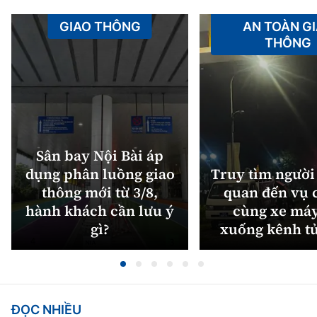
GIAO THÔNG
AN TOÀN G
THÔNG
Sân bay Nội Bài áp
dụng phân luồng giao
Truy tìm người 
thông mới từ 3/8,
quan đến vụ c
hành khách cần lưu ý
cùng xe máy
gì?
xuống kênh t
ĐỌC NHIỀU