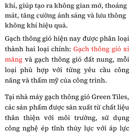
khí, giúp tạo ra không gian mở, thoáng
Chuyện dọc đường
Quy hoạch kiến trúc
Quản lý
Kinh tế
mát, tăng cường ánh sáng và lưu thông
Cải chính
Vật liệu xây dựng
không khí hiệu quả.
Đường bộ
Thị trường
Pháp luật
Gạch thông gió hiện nay được phân loại
Giám định chất lượng
Hàng không
Tài chính
Thanh tra
thành hai loại chính:
Gạch thông gió xi
An toàn giao thông
Quản lý đô thị
Đường sắt
Chứng khoán
măng
và gạch thông gió đất nung, mỗi
An ninh hình sự
Giao thông 24h
Chất lượng sống
loại phù hợp với từng yêu cầu công
Đăng kiểm
Bảo hiểm
Điều tra
ATGT địa phương
năng và thẩm mỹ của công trình.
Giáo dục
Văn hóa - Giải Trí
Đường sắt tốc độ cao
Doanh nghiệp
Pháp đình
Văn hóa giao thông
Tại nhà máy gạch thông gió Green Tiles,
Y tế
Văn hóa
Đường thủy
Thể thao
Hỏi - Đáp
các sản phẩm được sản xuất từ chất liệu
Lái xe an toàn
Đời sống
Showbiz
Hàng hải
Bóng đá
thân thiện với môi trường, sử dụng
Công nghệ
Chung tay vì ATGT
Lao động - Công đoàn
công nghệ ép tĩnh thủy lực với áp lực
Điện ảnh
Đường sắt đô thị
Bình luận
Công nghệ mới