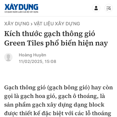
TIN BỘ XÂY DỰNG
XÂY DỰNG
VẬT LIỆU XÂY DỰNG
Kích thước gạch thông gió
Green Tiles phổ biến hiện nay
CHUYÊN MỤC
Hoàng Huyền
11/02/2025, 15:08
Mới nhất
Thời sự
Gạch thông gió (gạch bông gió) hay còn
gọi là gạch hoa gió, gạch ô thoáng, là
Chính trị
Xây dựng
sản phẩm gạch xây dựng dạng block
Xã hội
Chỉ đạo điều hành
được thiết kế đặc biệt với các lỗ thoáng
Giao thông