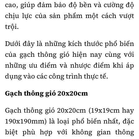
Thế giới
cao, giúp đảm bảo độ bền và cường độ
Gương sáng giao thông
Âm nhạc
Nhà thầu
Hậu trường sao
chịu lực của sản phẩm một cách vượt
Sản phẩm mới
Thời sự Quốc tế
Đi ++
trội.
Mời thầu - Đấu thầu
360 độ thể thao
Tư vấn
Hồ sơ tài liệu
Du lịch
Video
Thi viết về GTVT
Dưới đây là những kích thước phổ biến
Thế giới giao thông
Khám phá
của gạch thông gió hiện nay cùng với
Thời sự
những ưu điểm và nhược điểm khi áp
Thế giới xây dựng
Lối sống
Khám phá
dụng vào các công trình thực tế.
Ẩm thực
Camera giao thông
Gạch thông gió 20x20cm
Cơ quan chủ quản: Bộ Xây dựng
Câu chuyện giao thông
Giấy phép số: 03/GP-BVHTTDL, cấp ngày 1/4/2025.
Gạch thông gió 20x20cm (19x19cm hay
Giải trí - Thể thao
190x190mm) là loại phổ biến nhất, đặc
Tòa soạn: Số 2 Nguyễn Công Hoan, phường Giảng Võ, H
biệt phù hợp với không gian thông
Tổng biên tập:
Nguyễn Thị Hồng Nga