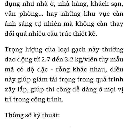
dụng như nhà ở, nhà hàng, khách sạn,
Phó Tổng biên tập:
Nguyễn Sơn Tùng,
văn phòng… hay những khu vực cần
Nguyễn Đức Thắng, La Đức Hùng
ánh sáng tự nhiên mà không cần thay
Hotline:
Quảng cáo và Phát hành:
0901 514 799
0915 057 282
đổi quá nhiều cấu trúc thiết kế.
Email:
bandoc@baoxaydung.vn
Trọng lượng của loại gạch này thường
Cấm sao chép dưới mọi hình thức nếu không có sự chấp
bằng văn bản.
dao động từ 2.7 đến 3.2 kg/viên tùy mẫu
mã có độ đặc - rỗng khác nhau, điều
này giúp giảm tải trọng trong quá trình
xây lắp, giúp thi công dễ dàng ở mọi vị
trí trong công trình.
Thông tin tòa
soạn
Thông số kỹ thuật: