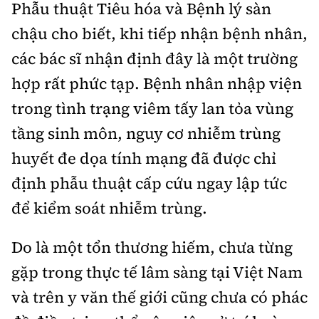
Tổng biên tập:
Nguyễn Thị Hồng Nga
Phẫu thuật Tiêu hóa và Bệnh lý sàn
chậu cho biết, khi tiếp nhận bệnh nhân,
Phó Tổng biên tập:
Nguyễn Sơn Tùng,
Nguyễn Đức Thắng, La Đức Hùng
các bác sĩ nhận định đây là một trường
hợp rất phức tạp. Bệnh nhân nhập viện
Hotline:
Quảng cáo và Phát hành:
0901 514 799
0915 057 282
trong tình trạng viêm tấy lan tỏa vùng
Email:
bandoc@baoxaydung.vn
tầng sinh môn, nguy cơ nhiễm trùng
Cấm sao chép dưới mọi hình thức nếu không có sự
huyết đe dọa tính mạng đã được chỉ
chấp thuận bằng văn bản.
định phẫu thuật cấp cứu ngay lập tức
để kiểm soát nhiễm trùng.
Do là một tổn thương hiếm, chưa từng
Thông tin tòa
gặp trong thực tế lâm sàng tại Việt Nam
soạn
và trên y văn thế giới cũng chưa có phác