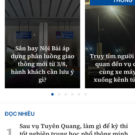
THÔNG
Sân bay Nội Bài áp
dụng phân luồng giao
Truy tìm người 
thông mới từ 3/8,
quan đến vụ c
hành khách cần lưu ý
cùng xe máy
gì?
xuống kênh t
ĐỌC NHIỀU
Sau vụ Tuyên Quang, làm gì để kỳ thi
tốt nghiệp trung học phổ thông minh