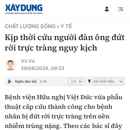
TIN BỘ XÂY DỰNG
CHẤT LƯỢNG SỐNG
Y TẾ
Kịp thời cứu người đàn ông đứt
rời trực tràng nguy kịch
CHUYÊN MỤC
Vũ Vũ
29/06/2026, 09:23
Mới nhất
Nghe đọc bài
1:44
Thời sự
Bệnh viện Hữu nghị Việt Đức vừa phẫu
thuật cấp cứu thành công cho bệnh
Chính trị
Xây dựng
nhân bị đứt rời trực tràng trên nền
Xã hội
Chỉ đạo điều hành
nhiễm trùng nặng. Theo các bác sĩ đây
Giao thông