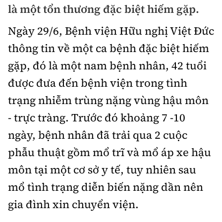
là một tổn thương đặc biệt hiếm gặp.
Chuyện dọc đường
Quy hoạch kiến trúc
Quản lý
Kinh tế
Ngày 29/6, Bệnh viện Hữu nghị Việt Đức
Cải chính
Vật liệu xây dựng
Đường bộ
Thị trường
thông tin về một ca bệnh đặc biệt hiếm
Pháp luật
Giám định chất lượng
gặp, đó là một nam bệnh nhân, 42 tuổi
Hàng không
Tài chính
Thanh tra
An toàn giao thông
được đưa đến bệnh viện trong tình
Quản lý đô thị
Đường sắt
Chứng khoán
trạng nhiễm trùng nặng vùng hậu môn
An ninh hình sự
Giao thông 24h
Chất lượng sống
- trực tràng. Trước đó khoảng 7 -10
Đăng kiểm
Bảo hiểm
Điều tra
ATGT địa phương
ngày, bệnh nhân đã trải qua 2 cuộc
Giáo dục
Văn hóa - Giải Trí
Đường sắt tốc độ cao
Doanh nghiệp
Pháp đình
phẫu thuật gồm mổ trĩ và mổ áp xe hậu
Văn hóa giao thông
Y tế
Văn hóa
Đường thủy
môn tại một cơ sở y tế, tuy nhiên sau
Thể thao
Hỏi - Đáp
Lái xe an toàn
Đời sống
mổ tình trạng diễn biến nặng dần nên
Showbiz
Hàng hải
Bóng đá
Công nghệ
gia đình xin chuyển viện.
Chung tay vì ATGT
Lao động - Công đoàn
Điện ảnh
Đường sắt đô thị
Bình luận
Công nghệ mới