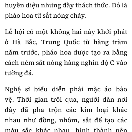
Thế giới
Gương sáng giao thông
huyền diệu nhưng đầy thách thức. Đó là
Âm nhạc
Nhà thầu
Hậu trường sao
pháo hoa từ sắt nóng chảy.
Sản phẩm mới
Thời sự Quốc tế
Đi ++
Mời thầu - Đấu thầu
360 độ thể thao
Tư vấn
Lễ hội có một không hai này khởi phát
Hồ sơ tài liệu
Du lịch
Video
Thi viết về GTVT
ở Hà Bắc, Trung Quốc từ hàng trăm
Thế giới giao thông
Khám phá
năm trước, pháo hoa được tạo ra bằng
Thời sự
Thế giới xây dựng
cách ném sắt nóng hàng nghìn độ C vào
Lối sống
Khám phá
tường đá.
Ẩm thực
Camera giao thông
Nghệ sĩ biểu diễn phải mặc áo bảo
Cơ quan chủ quản: Bộ Xây dựng
Câu chuyện giao thông
vệ. Thời gian trôi qua, người dân nơi
Giấy phép số: 03/GP-BVHTTDL, cấp ngày 1/4/2025.
đây đã pha trộn các kim loại khác
Giải trí - Thể thao
Tòa soạn: Số 2 Nguyễn Công Hoan, phường Giảng Võ,
nhau như đồng, nhôm, sắt để tạo các
Hà Nội.
màu sắc khác nhau, hình thành nên