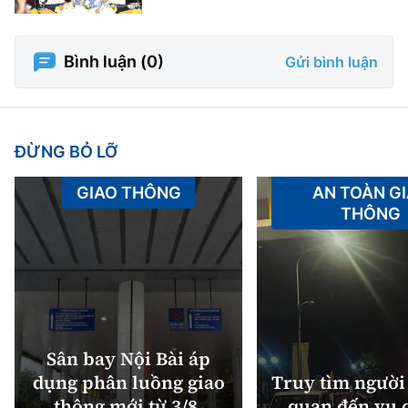
Bình luận (
0
)
Gửi bình luận
ĐỪNG BỎ LỠ
GIAO THÔNG
AN TOÀN G
THÔNG
Sân bay Nội Bài áp
dụng phân luồng giao
Truy tìm người 
thông mới từ 3/8,
quan đến vụ c