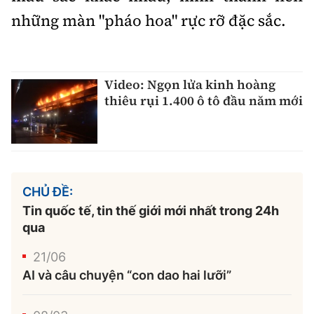
Tổng biên tập:
Nguyễn Thị Hồng Nga
những màn "pháo hoa" rực rỡ đặc sắc.
Phó Tổng biên tập:
Nguyễn Sơn Tùng,
Nguyễn Đức Thắng, La Đức Hùng
Hotline:
Quảng cáo và Phát hành:
Video: Ngọn lửa kinh hoàng
0901 514 799
0915 057 282
thiêu rụi 1.400 ô tô đầu năm mới
Email:
bandoc@baoxaydung.vn
Cấm sao chép dưới mọi hình thức nếu không có sự
chấp thuận bằng văn bản.
CHỦ ĐỀ:
Tin quốc tế, tin thế giới mới nhất trong 24h
qua
21/06
Thông tin tòa
soạn
AI và câu chuyện “con dao hai lưỡi”