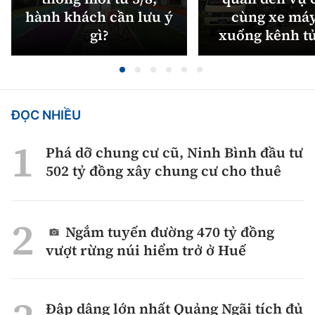
hành khách cần lưu ý
cùng xe máy
gì?
xuống kênh t
ĐỌC NHIỀU
Phá dỡ chung cư cũ, Ninh Bình đầu tư
502 tỷ đồng xây chung cư cho thuê
Ngắm tuyến đường 470 tỷ đồng
vượt rừng núi hiểm trở ở Huế
Đập dâng lớn nhất Quảng Ngãi tích đủ