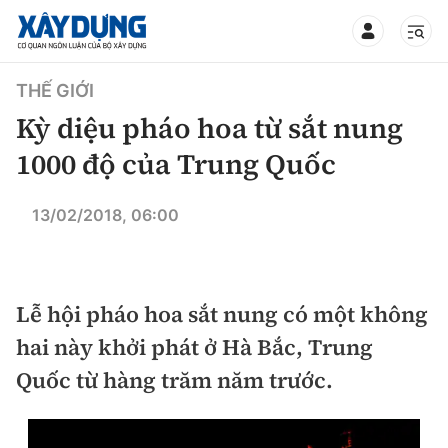
TIN BỘ XÂY DỰNG
THẾ GIỚI
Kỳ diệu pháo hoa từ sắt nung
1000 độ của Trung Quốc
CHUYÊN MỤC
13/02/2018, 06:00
Mới nhất
Lễ hội pháo hoa sắt nung có một không
Thời sự
hai này khởi phát ở Hà Bắc, Trung
Chính trị
Xây dựng
Quốc từ hàng trăm năm trước.
Xã hội
Chỉ đạo điều hành
Giao thông