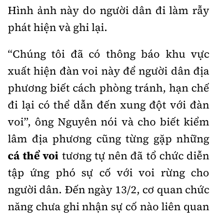
Tổng biên tập:
Nguyễn Thị Hồng Nga
Hình ảnh này do người dân đi làm rẫy
Phó Tổng biên tập:
Nguyễn Sơn Tùng,
phát hiện và ghi lại.
Nguyễn Đức Thắng, La Đức Hùng
“Chúng tôi đã có thông báo khu vực
Hotline:
Quảng cáo và Phát hành:
0901 514 799
0915 057 282
xuất hiện đàn voi này để người dân địa
Email:
bandoc@baoxaydung.vn
phương biết cách phòng tránh, hạn chế
Cấm sao chép dưới mọi hình thức nếu không có sự
đi lại có thể dẫn đến xung đột với đàn
chấp thuận bằng văn bản.
voi”, ông Nguyên nói và cho biết kiểm
lâm địa phương cũng từng gặp những
cá thể voi
tương tự nên đã tổ chức diễn
tập ứng phó sự cố với voi rừng cho
Thông tin tòa
soạn
người dân. Đến ngày 13/2, cơ quan chức
năng chưa ghi nhận sự cố nào liên quan