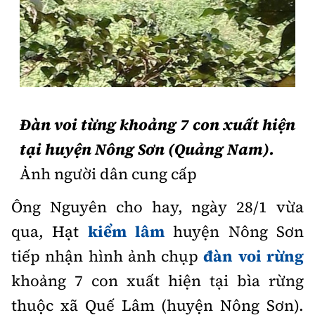
Thế giới
Gương sáng giao thông
Âm nhạc
Nhà thầu
Hậu trường sao
Sản phẩm mới
Thời sự Quốc tế
Đi ++
Mời thầu - Đấu thầu
360 độ thể thao
Tư vấn
Hồ sơ tài liệu
Du lịch
Video
Thi viết về GTVT
Thế giới giao thông
Khám phá
Đàn voi từng khoảng 7 con xuất hiện
Thời sự
Thế giới xây dựng
tại huyện Nông Sơn (Quảng Nam).
Lối sống
Khám phá
Ảnh người dân cung cấp
Ẩm thực
Camera giao thông
Ông Nguyên cho hay, ngày 28/1 vừa
Cơ quan chủ quản: Bộ Xây dựng
qua, Hạt
kiểm lâm
huyện Nông Sơn
Câu chuyện giao thông
Giấy phép số: 03/GP-BVHTTDL, cấp ngày 1/4/2025.
tiếp nhận hình ảnh chụp
đàn voi rừng
Giải trí - Thể thao
Tòa soạn: Số 2 Nguyễn Công Hoan, phường Giảng Võ,
khoảng 7 con xuất hiện tại bìa rừng
Hà Nội.
thuộc xã Quế Lâm (huyện Nông Sơn).