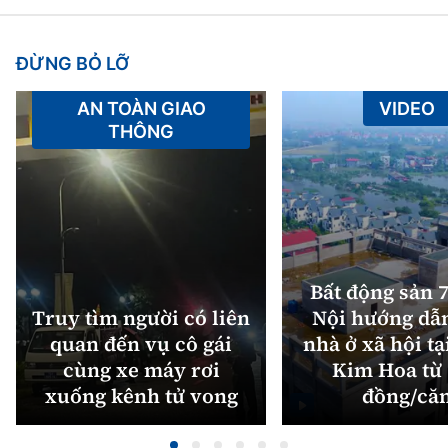
ĐỪNG BỎ LỠ
AN TOÀN GIAO
VIDEO
THÔNG
Bất động sản 7
Truy tìm người có liên
Nội hướng dẫ
quan đến vụ cô gái
nhà ở xã hội tạ
cùng xe máy rơi
Kim Hoa từ 
xuống kênh tử vong
đồng/că