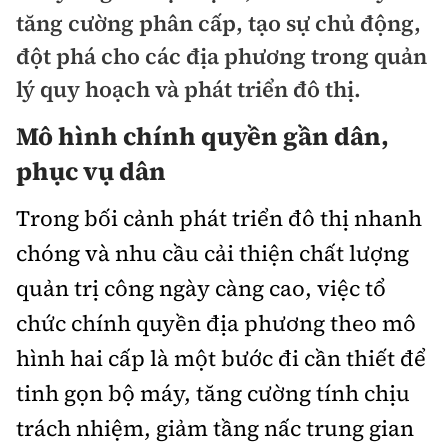
Chuyện dọc đường
tăng cường phân cấp, tạo sự chủ động,
Quy hoạch kiến trúc
Quản lý
Kinh tế
đột phá cho các địa phương trong quản
Cải chính
Vật liệu xây dựng
Đường bộ
lý quy hoạch và phát triển đô thị.
Thị trường
Pháp luật
Giám định chất lượng
Mô hình chính quyền gần dân,
Hàng không
Tài chính
Thanh tra
An toàn giao thông
phục vụ dân
Quản lý đô thị
Đường sắt
Chứng khoán
An ninh hình sự
Giao thông 24h
Trong bối cảnh phát triển đô thị nhanh
Chất lượng sống
Đăng kiểm
Bảo hiểm
chóng và nhu cầu cải thiện chất lượng
Điều tra
ATGT địa phương
Giáo dục
Văn hóa - Giải Trí
Đường sắt tốc độ cao
quản trị công ngày càng cao, việc tổ
Doanh nghiệp
Pháp đình
Văn hóa giao thông
chức chính quyền địa phương theo mô
Y tế
Văn hóa
Đường thủy
Thể thao
Hỏi - Đáp
hình hai cấp là một bước đi cần thiết để
Lái xe an toàn
Đời sống
Showbiz
Hàng hải
Bóng đá
tinh gọn bộ máy, tăng cường tính chịu
Công nghệ
Chung tay vì ATGT
Lao động - Công đoàn
trách nhiệm, giảm tầng nấc trung gian
Điện ảnh
Đường sắt đô thị
Bình luận
Công nghệ mới