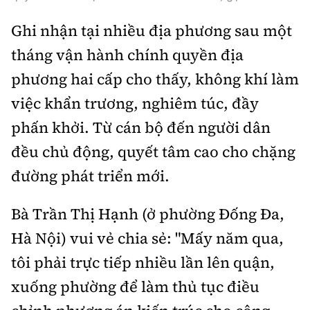
Tổng biên tập:
Nguyễn Thị Hồng Nga
Ghi nhận tại nhiều địa phương sau một
Phó Tổng biên tập:
Nguyễn Sơn Tùng,
Nguyễn Đức Thắng, La Đức Hùng
tháng vận hành chính quyền địa
phương hai cấp cho thấy, không khí làm
Hotline:
Quảng cáo và Phát hành:
0901 514 799
0915 057 282
việc khẩn trương, nghiêm túc, đầy
Email:
bandoc@baoxaydung.vn
phấn khởi. Từ cán bộ đến người dân
Cấm sao chép dưới mọi hình thức nếu không có sự
đều chủ động, quyết tâm cao cho chặng
chấp thuận bằng văn bản.
đường phát triển mới.
Bà Trần Thị Hạnh (ở phường Đống Đa,
Hà Nội) vui vẻ chia sẻ: "Mấy năm qua,
Thông tin tòa
tôi phải trực tiếp nhiều lần lên quận,
soạn
xuống phường để làm thủ tục điều