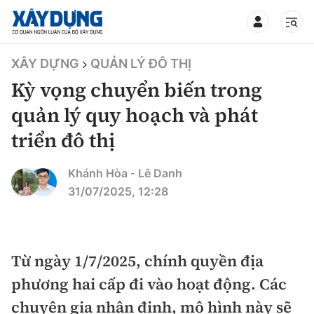
TIN BỘ XÂY DỰNG
XÂY DỰNG
QUẢN LÝ ĐÔ THỊ
Kỳ vọng chuyển biến trong
quản lý quy hoạch và phát
triển đô thị
CHUYÊN MỤC
Khánh Hòa
Lê Danh
-
Mới nhất
31/07/2025, 12:28
Thời sự
Chính trị
Từ ngày 1/7/2025, chính quyền địa
Xây dựng
phương hai cấp đi vào hoạt động. Các
Xã hội
Chỉ đạo điều hành
Giao thông
chuyên gia nhận định, mô hình này sẽ