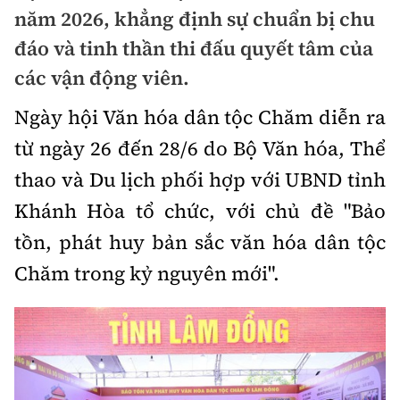
Chuyện dọc đường
năm 2026, khẳng định sự chuẩn bị chu
Quy hoạch kiến trúc
Quản lý
Kinh tế
đáo và tinh thần thi đấu quyết tâm của
Cải chính
Vật liệu xây dựng
các vận động viên.
Đường bộ
Thị trường
Pháp luật
Giám định chất lượng
Ngày hội Văn hóa dân tộc Chăm diễn ra
Hàng không
Tài chính
Thanh tra
từ ngày 26 đến 28/6 do Bộ Văn hóa, Thể
An toàn giao thông
Quản lý đô thị
Đường sắt
Chứng khoán
thao và Du lịch phối hợp với UBND tỉnh
An ninh hình sự
Giao thông 24h
Chất lượng sống
Khánh Hòa tổ chức, với chủ đề "Bảo
Đăng kiểm
Bảo hiểm
Điều tra
ATGT địa phương
tồn, phát huy bản sắc văn hóa dân tộc
Giáo dục
Văn hóa - Giải Trí
Đường sắt tốc độ cao
Doanh nghiệp
Pháp đình
Chăm trong kỷ nguyên mới".
Văn hóa giao thông
Y tế
Văn hóa
Đường thủy
Thể thao
Hỏi - Đáp
Lái xe an toàn
Đời sống
Showbiz
Hàng hải
Bóng đá
Công nghệ
Chung tay vì ATGT
Lao động - Công đoàn
Điện ảnh
Đường sắt đô thị
Bình luận
Công nghệ mới