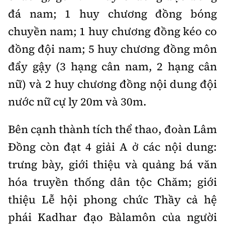
Tổng biên tập:
Nguyễn Thị Hồng Nga
đá nam; 1 huy chương đồng bóng
Phó Tổng biên tập:
Nguyễn Sơn Tùng,
chuyền nam; 1 huy chương đồng kéo co
Nguyễn Đức Thắng, La Đức Hùng
đồng đội nam; 5 huy chương đồng môn
Hotline:
Quảng cáo và Phát hành:
đẩy gậy (3 hạng cân nam, 2 hạng cân
0901 514 799
0915 057 282
nữ) và 2 huy chương đồng nội dung đội
Email:
bandoc@baoxaydung.vn
nước nữ cự ly 20m và 30m.
Cấm sao chép dưới mọi hình thức nếu không có sự
chấp thuận bằng văn bản.
Bên cạnh thành tích thể thao, đoàn Lâm
Đồng còn đạt 4 giải A ở các nội dung:
trưng bày, giới thiệu và quảng bá văn
hóa truyền thống dân tộc Chăm; giới
Thông tin tòa
soạn
thiệu Lễ hội phong chức Thầy cả hệ
phái Kadhar đạo Bàlamôn của người