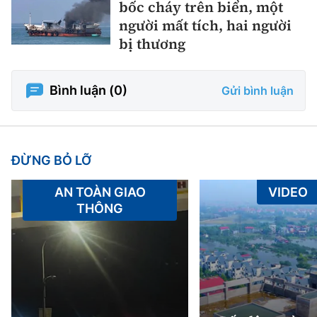
bốc cháy trên biển, một
người mất tích, hai người
bị thương
Bình luận (
0
)
Gửi bình luận
ĐỪNG BỎ LỠ
AN TOÀN GIAO
VIDEO
THÔNG