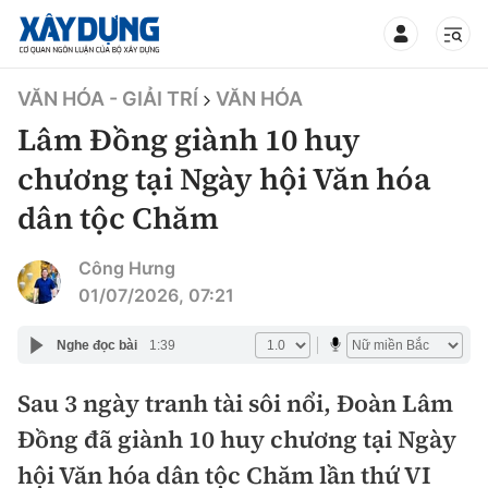
TIN BỘ XÂY DỰNG
VĂN HÓA - GIẢI TRÍ
VĂN HÓA
Lâm Đồng giành 10 huy
chương tại Ngày hội Văn hóa
dân tộc Chăm
CHUYÊN MỤC
Công Hưng
Mới nhất
01/07/2026, 07:21
Thời sự
Nghe đọc bài
1:39
Chính trị
Sau 3 ngày tranh tài sôi nổi, Đoàn Lâm
Xây dựng
Đồng đã giành 10 huy chương tại Ngày
Xã hội
Chỉ đạo điều hành
hội Văn hóa dân tộc Chăm lần thứ VI
Giao thông