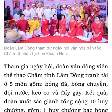
Thế giới
Gương sáng giao thông
Âm nhạc
Nhà thầu
Hậu trường sao
Sản phẩm mới
Thời sự Quốc tế
Đi ++
Mời thầu - Đấu thầu
360 độ thể thao
Tư vấn
Hồ sơ tài liệu
Du lịch
Video
Thi viết về GTVT
Thế giới giao thông
Khám phá
Thời sự
Đoàn Lâm Đồng tham dự ngày hội văn hóa dân tộc
Thế giới xây dựng
Chăm tổ chức tại tỉnh Khánh Hòa.
Lối sống
Khám phá
Tham gia ngày hội, đoàn vận động viên
Ẩm thực
Camera giao thông
thể thao Chăm tỉnh Lâm Đồng tranh tài
Cơ quan chủ quản: Bộ Xây dựng
Câu chuyện giao thông
ở 5 môn gồm: bóng đá, bóng chuyền,
Giấy phép số: 03/GP-BVHTTDL, cấp ngày 1/4/2025.
đội nước, kéo co và đẩy gậy. Kết quả,
Giải trí - Thể thao
Tòa soạn: Số 2 Nguyễn Công Hoan, phường Giảng Võ,
đoàn xuất sắc giành tổng cộng 10 huy
Hà Nội.
chương, gồm: 1 huy chương bạc bóng