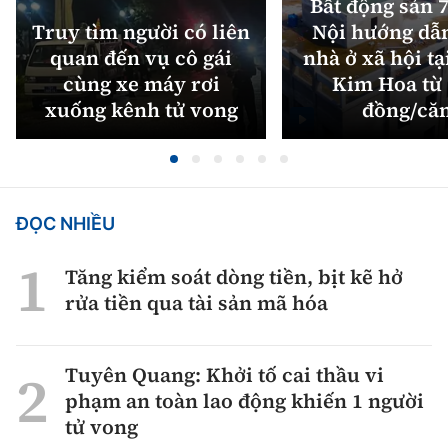
Bất động sản 7
Truy tìm người có liên
Nội hướng dẫ
quan đến vụ cô gái
nhà ở xã hội tạ
cùng xe máy rơi
Kim Hoa từ 
xuống kênh tử vong
đồng/că
ĐỌC NHIỀU
Tăng kiểm soát dòng tiền, bịt kẽ hở
rửa tiền qua tài sản mã hóa
Tuyên Quang: Khởi tố cai thầu vi
phạm an toàn lao động khiến 1 người
tử vong