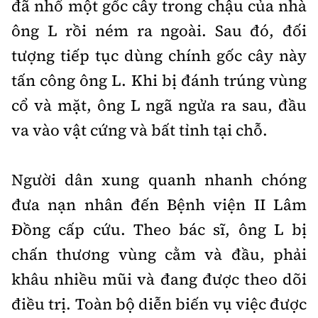
đã nhổ một gốc cây trong chậu của nhà
Tổng biên tập:
Nguyễn Thị Hồng Nga
ông L rồi ném ra ngoài. Sau đó, đối
Phó Tổng biên tập:
Nguyễn Sơn Tùng,
Nguyễn Đức Thắng, La Đức Hùng
tượng tiếp tục dùng chính gốc cây này
tấn công ông L. Khi bị đánh trúng vùng
Hotline:
Quảng cáo và Phát hành:
0901 514 799
0915 057 282
cổ và mặt, ông L ngã ngửa ra sau, đầu
Email:
bandoc@baoxaydung.vn
va vào vật cứng và bất tỉnh tại chỗ.
Cấm sao chép dưới mọi hình thức nếu không có sự
chấp thuận bằng văn bản.
Người dân xung quanh nhanh chóng
đưa nạn nhân đến Bệnh viện II Lâm
Đồng cấp cứu. Theo bác sĩ, ông L bị
chấn thương vùng cằm và đầu, phải
Thông tin tòa
soạn
khâu nhiều mũi và đang được theo dõi
điều trị. Toàn bộ diễn biến vụ việc được