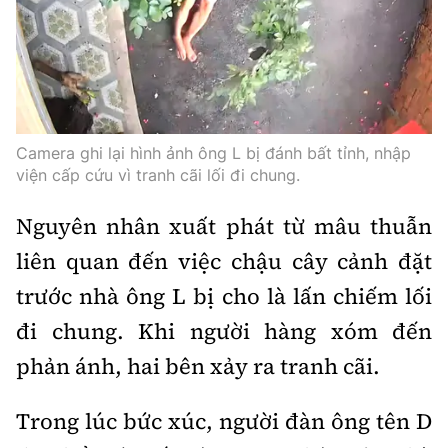
Thế giới
Gương sáng giao thông
Âm nhạc
Nhà thầu
Hậu trường sao
Sản phẩm mới
Thời sự Quốc tế
Đi ++
Mời thầu - Đấu thầu
360 độ thể thao
Tư vấn
Hồ sơ tài liệu
Du lịch
Video
Thi viết về GTVT
Camera ghi lại hình ảnh ông L bị đánh bất tỉnh, nhập
Thế giới giao thông
Khám phá
Thời sự
viện cấp cứu vì tranh cãi lối đi chung.
Thế giới xây dựng
Lối sống
Nguyên nhân xuất phát từ mâu thuẫn
Khám phá
liên quan đến việc chậu cây cảnh đặt
Ẩm thực
Camera giao thông
trước nhà ông L bị cho là lấn chiếm lối
Cơ quan chủ quản: Bộ Xây dựng
Câu chuyện giao thông
đi chung. Khi người hàng xóm đến
Giấy phép số: 03/GP-BVHTTDL, cấp ngày 1/4/2025.
phản ánh, hai bên xảy ra tranh cãi.
Giải trí - Thể thao
Tòa soạn: Số 2 Nguyễn Công Hoan, phường Giảng Võ,
Hà Nội.
Trong lúc bức xúc, người đàn ông tên D