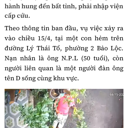
Chuyện dọc đường
hành hung đến bất tỉnh, phải nhập viện
Quy hoạch kiến trúc
Quản lý
Kinh tế
cấp cứu.
Cải chính
Vật liệu xây dựng
Đường bộ
Thị trường
Theo thông tin ban đầu, vụ việc xảy ra
Pháp luật
Giám định chất lượng
vào chiều 15/4, tại một con hẻm trên
Hàng không
Tài chính
Thanh tra
An toàn giao thông
đường Lý Thái Tổ, phường 2 Bảo Lộc.
Quản lý đô thị
Đường sắt
Chứng khoán
Nạn nhân là ông N.P.L (50 tuổi), còn
An ninh hình sự
Giao thông 24h
Chất lượng sống
Đăng kiểm
người liên quan là một người đàn ông
Bảo hiểm
Điều tra
ATGT địa phương
tên D sống cùng khu vực.
Giáo dục
Văn hóa - Giải Trí
Đường sắt tốc độ cao
Doanh nghiệp
Pháp đình
Văn hóa giao thông
Y tế
Văn hóa
Đường thủy
Thể thao
Hỏi - Đáp
Lái xe an toàn
Đời sống
Showbiz
Hàng hải
Bóng đá
Công nghệ
Chung tay vì ATGT
Lao động - Công đoàn
Điện ảnh
Đường sắt đô thị
Bình luận
Công nghệ mới