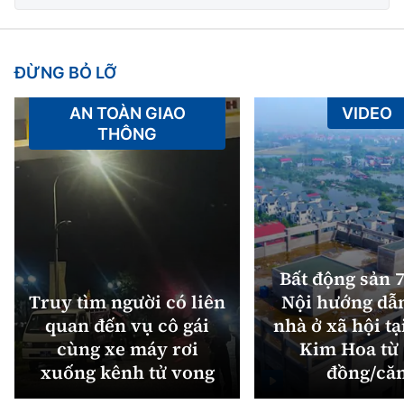
ĐỪNG BỎ LỠ
AN TOÀN GIAO
VIDEO
THÔNG
Bất động sản 7
Truy tìm người có liên
Nội hướng dẫ
quan đến vụ cô gái
nhà ở xã hội tạ
cùng xe máy rơi
Kim Hoa từ 
xuống kênh tử vong
đồng/că