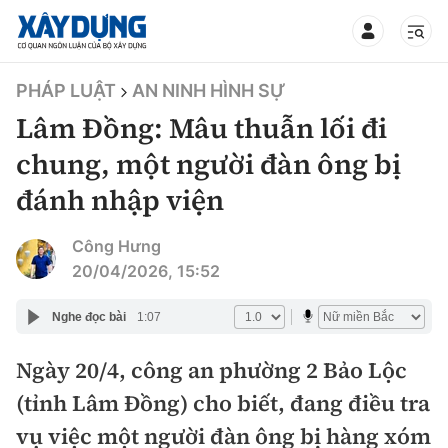
TIN BỘ XÂY DỰNG
PHÁP LUẬT
AN NINH HÌNH SỰ
Lâm Đồng: Mâu thuẫn lối đi
chung, một người đàn ông bị
đánh nhập viện
CHUYÊN MỤC
Công Hưng
Mới nhất
20/04/2026, 15:52
Thời sự
Nghe đọc bài
1:07
Chính trị
Ngày 20/4, công an phường 2 Bảo Lộc
Xây dựng
(tỉnh Lâm Đồng) cho biết, đang điều tra
Xã hội
Chỉ đạo điều hành
vụ việc một người đàn ông bị hàng xóm
Giao thông