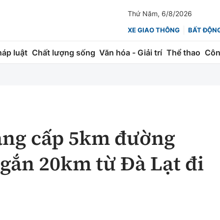
Thứ Năm, 6/8/2026
XE GIAO THÔNG
BẤT ĐỘN
háp luật
Chất lượng sống
Văn hóa - Giải trí
Thể thao
Côn
Giao thông
Kinh tế
ành
Quản lý
Thị trường
 trúc
Đường bộ
Tài chính
ng cấp 5km đường
ng
Hàng không
Chứng khoán
ngắn 20km từ Đà Lạt đi
 lượng
Đường sắt
Bảo hiểm
Đường sắt tốc độ cao
Doanh nghiệp
Đăng kiểm
xem thêm