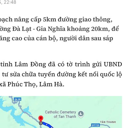
, 22:48
hông
Đường thủy
oạch nâng cấp 5km đường giao thông,
h
Hàng hải
ờng Đà Lạt - Gia Nghĩa khoảng 20km, để
ng
Đường sắt đô thị
tăng cao của cán bộ, người dân sau sáp
hông
Nhà thầu
Mời thầu - Đấu thầu
 tỉnh Lâm Đồng đã có tờ trình gửi UBND
TGT
Thi viết về Ngành
 tư sửa chữa tuyến đường kết nối quốc lộ
ao thông
c xã Phúc Thọ, Lâm Hà.
rí
Thể thao
Công nghệ
Bóng đá
Công nghệ mới