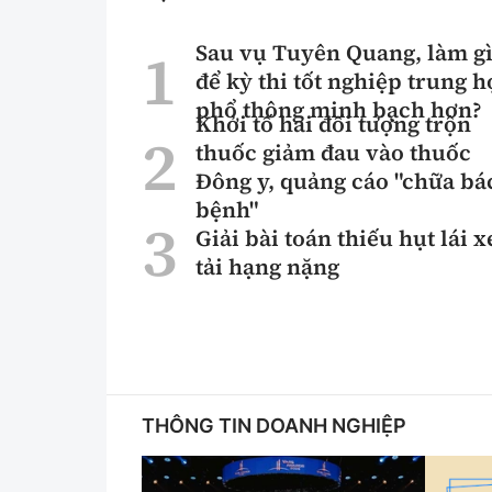
Sau vụ Tuyên Quang, làm g
để kỳ thi tốt nghiệp trung h
phổ thông minh bạch hơn?
Khởi tố hai đối tượng trộn
thuốc giảm đau vào thuốc
Đông y, quảng cáo "chữa bá
bệnh"
Giải bài toán thiếu hụt lái x
tải hạng nặng
THÔNG TIN DOANH NGHIỆP