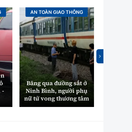
G
AN TOÀN GIAO THÔNG
XÂ
ên
tô
Băng qua đường sắt ở
Bắc Nin
 -
Ninh Bình, người phụ
máy xử
nữ tử vong thương tâm
điện gần