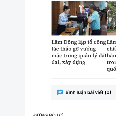
Lâm Đồng lập tổ công
Lâm
tác tháo gỡ vướng
chấ
mắc trong quản lý đất
hàn
đai, xây dựng
tro
quố
Bình luận bài viết (
0
)
ĐỪNG BỎ LỠ