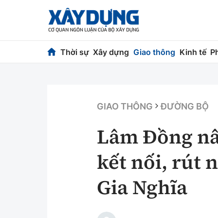
Thời sự
Xây dựng
Giao thông
Kinh tế
P
Thời sự
Xây dựng
Chính trị
Chỉ đạo điều h
GIAO THÔNG
ĐƯỜNG BỘ
Xã hội
Quy hoạch kiến
Lâm Đồng nâ
Chuyện dọc đường
Vật liệu xây dự
kết nối, rút 
Cải chính
Giám định chất
Gia Nghĩa
Quản lý đô thị