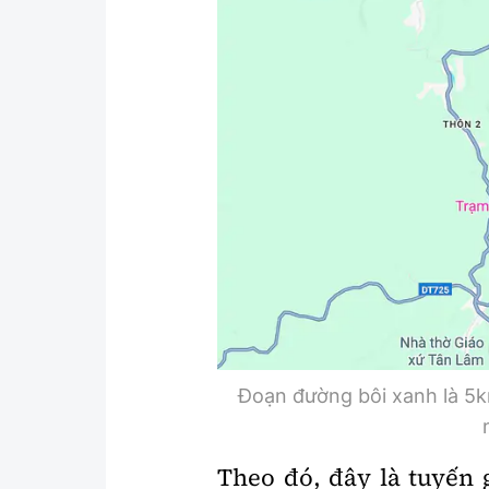
Y tế
Showbiz
Đời sống
Điện ảnh
Lao động - Công đoàn
Âm nhạc
Thế giới
Đi ++
Thời sự Quốc tế
Du lịch
Hồ sơ tài liệu
Khám phá
Thế giới giao thông
Lối sống
Thế giới xây dựng
Ẩm thực
Đoạn đường bôi xanh là 5
Theo đó, đây là tuyến 