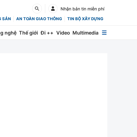
Nhận bản tin miễn phí
G SẢN
AN TOÀN GIAO THÔNG
TIN BỘ XÂY DỰNG
g nghệ
Thế giới
Đi ++
Video
Multimedia
Multimedia
Special
Emagazine
Photo
Infographic
English
Các chuyên trang