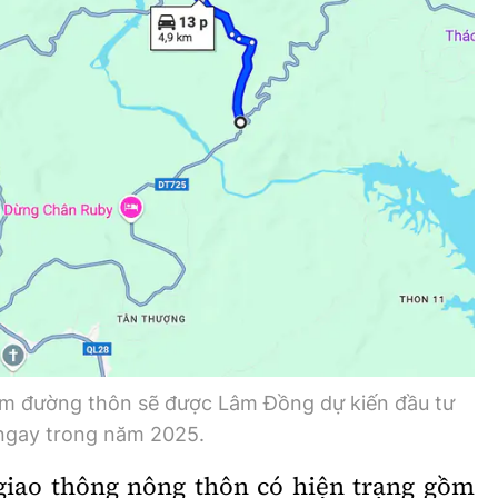
Bình luận
Sản phẩm mới
Hậu trường sao
AI
360 độ thể thao
Tư vấn
Video
Thời sự
Khám phá
Camera giao thông
Câu chuyện giao thông
km đường thôn sẽ được Lâm Đồng dự kiến đầu tư
Lăng kính xây dựng
ngay trong năm 2025.
Giải trí - Thể thao
giao thông nông thôn có hiện trạng gồm