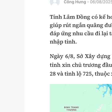
Công Hưng
06/08/2025
-
Pháp luật
An toàn giao t
Tỉnh Lâm Đồng có kế h
Thanh tra
Giao thông 24
giúp rút ngắn quãng đư
An ninh hình sự
ATGT địa phươ
đáp ứng nhu cầu đi lại 
Điều tra
Văn hóa giao t
nhập tỉnh.
Pháp đình
Lái xe an toàn
Ngày 6/8, Sở Xây dựng
Hỏi - Đáp
Chung tay vì A
tỉnh xin chủ trương đầu
Gương sáng gi
28 và tỉnh lộ 725, thuộ
xem thêm
Chất lượng sống
Văn hóa - Giải T
Giáo dục
Văn hóa