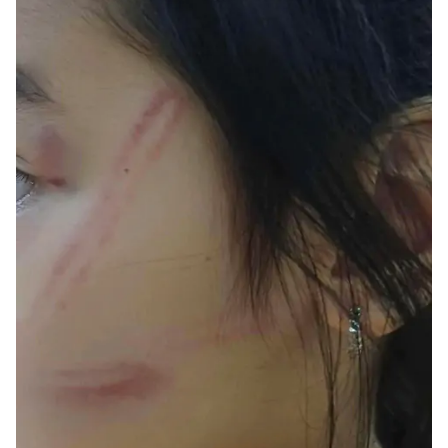
Tổng biên tập:
Nguyễn Thị Hồng Nga
Phó Tổng biên tập:
Nguyễn Sơn Tùng,
Nguyễn Đức Thắng, La Đức Hùng
Hotline:
Quảng cáo và Phát hành:
0901 514 799
0915 057 282
Email:
bandoc@baoxaydung.vn
Cấm sao chép dưới mọi hình thức nếu không có sự
chấp thuận bằng văn bản.
Thông tin tòa
soạn