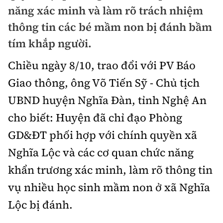
Chuyện dọc đường
năng xác minh và làm rõ trách nhiệm
Quy hoạch kiến trúc
Quản lý
Kinh tế
thông tin các bé mầm non bị đánh bầm
Cải chính
Vật liệu xây dựng
tím khắp người.
Đường bộ
Thị trường
Pháp luật
Giám định chất lượng
Chiều ngày 8/10, trao đổi với PV Báo
Hàng không
Tài chính
Thanh tra
Giao thông, ông Võ Tiến Sỹ - Chủ tịch
An toàn giao thông
Quản lý đô thị
Đường sắt
Chứng khoán
UBND huyện Nghĩa Đàn, tỉnh Nghệ An
An ninh hình sự
Giao thông 24h
Chất lượng sống
cho biết: Huyện đã chỉ đạo Phòng
Đăng kiểm
Bảo hiểm
Điều tra
ATGT địa phương
GD&ĐT phối hợp với chính quyền xã
Giáo dục
Văn hóa - Giải Trí
Đường sắt tốc độ cao
Doanh nghiệp
Pháp đình
Nghĩa Lộc và các cơ quan chức năng
Văn hóa giao thông
Y tế
Văn hóa
Đường thủy
khẩn trương xác minh, làm rõ thông tin
Thể thao
Hỏi - Đáp
Lái xe an toàn
Đời sống
vụ nhiều học sinh mầm non ở xã Nghĩa
Showbiz
Hàng hải
Bóng đá
Công nghệ
Lộc bị đánh.
Chung tay vì ATGT
Lao động - Công đoàn
Điện ảnh
Đường sắt đô thị
Bình luận
Công nghệ mới