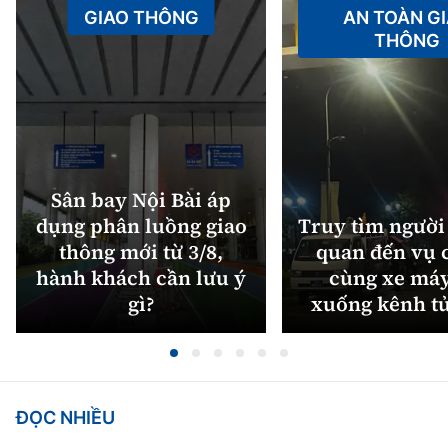
GIAO THÔNG
AN TOÀN G
THÔNG
Sân bay Nội Bài áp
dụng phân luồng giao
Truy tìm người 
thông mới từ 3/8,
quan đến vụ c
hành khách cần lưu ý
cùng xe máy
gì?
xuống kênh t
ĐỌC NHIỀU