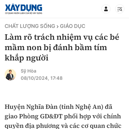
TIN BỘ XÂY DỰNG
CHẤT LƯỢNG SỐNG
GIÁO DỤC
Làm rõ trách nhiệm vụ các bé
mầm non bị đánh bầm tím
khắp người
CHUYÊN MỤC
Sỹ Hòa
Mới nhất
08/10/2024, 17:48
Thời sự
Chính trị
Huyện Nghĩa Đàn (tỉnh Nghệ An) đã
Xây dựng
giao Phòng GD&ĐT phối hợp với chính
Xã hội
Chỉ đạo điều hành
quyền địa phương và các cơ quan chức
Giao thông